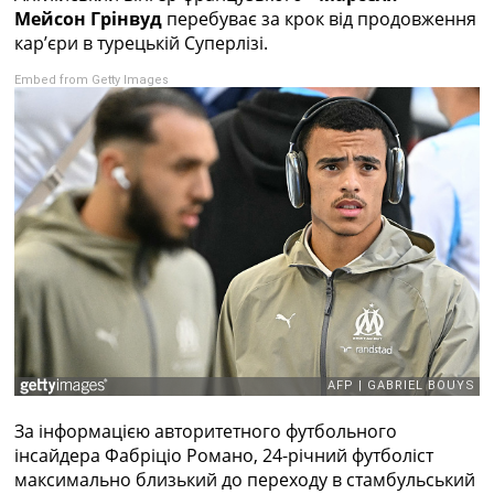
Рейтинг ФІФА
Мейсон Грінвуд
перебуває за крок від продовження
Телепрограма
кар’єри в турецькій Суперлізі.
RU
Embed from Getty Images
UA
Categories
Головна
Новини футболу
Відео
Новини футболу України
Футбольні трансфери
Останні коментарі
Конкурс прогнозів
Логін
Рейтінги
Правила
За інформацією авторитетного футбольного
Колективний прогноз
інсайдера Фабріціо Романо, 24-річний футболіст
Турніри
максимально близький до переходу в стамбульський
Чемпіонат Світу