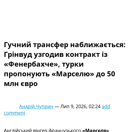
Колективний прогноз
Турніри
Чемпіонат Світу
Україна. Прем’єр-Ліга
Україна. Перша Ліга
Ліга Чемпіонів
Гучний трансфер наближається:
Англія. Прем’єр-Ліга
Іспанія. Ла Ліга
Грінвуд узгодив контракт із
Ще Турніри >>>
«Фенербахче», турки
Таблиці
Чемпіонат Світу. Турнирні таблиці
пропонують «Марселю» до 50
Таблиця УПЛ
млн євро
Перша Ліга
Таблиця АПЛ
Таблиця Ла Ліги
Таблиця Ліги Чемпіонів
Андрій Чуприн
—
Лип 9, 2026, 02:24
add
Всі таблиці >>>
comment
Рейтинги
Рейтинг країн УЄФА
Рейтинг клубів УЄФА
Англійський вінгер французького
«Марселя»