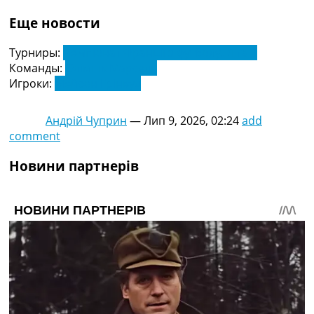
Еще новости
Турниры:
Чемпіонат Франції з футболу. Ліга 1
Команды:
Олімпік Марсель
Игроки:
Мейсон Грінвуд
Андрій Чуприн
—
Лип 9, 2026, 02:24
add
comment
Новини партнерів