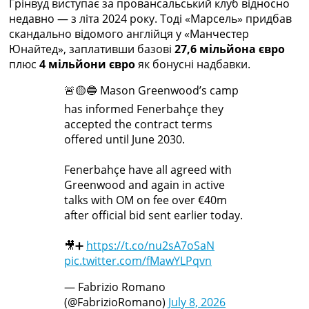
Грінвуд виступає за провансальський клуб відносно
недавно — з літа 2024 року. Тоді «Марсель» придбав
скандально відомого англійця у «Манчестер
Юнайтед», заплативши базові
27,6 мільйона євро
плюс
4 мільйони євро
як бонусні надбавки.
🚨🟡🔵 Mason Greenwood’s camp
has informed Fenerbahçe they
accepted the contract terms
offered until June 2030.
Fenerbahçe have all agreed with
Greenwood and again in active
talks with OM on fee over €40m
after official bid sent earlier today.
🎥➕
https://t.co/nu2sA7oSaN
pic.twitter.com/fMawYLPqvn
— Fabrizio Romano
(@FabrizioRomano)
July 8, 2026