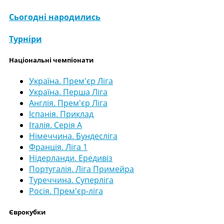
Сьогодні народились
Турніри
Національні чемпіонати
Україна. Прем'єр Ліга
Україна. Перша Ліга
Англія. Прем'єр Ліга
Іспанія. Приклад
Італія. Серія А
Німеччина. Бундесліга
Франція. Ліга 1
Нідерланди. Ередивіз
Португалія. Ліга Примейра
Туреччина. Суперліга
Росія. Прем'єр-ліга
Єврокубки