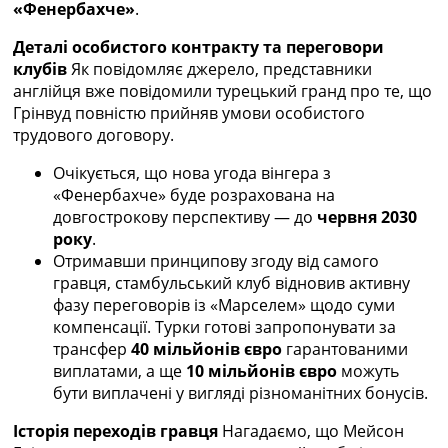
«Фенербахче»
.
Україна. Прем’єр-Ліга
Україна. Перша Ліга
Деталі особистого контракту та переговори
Ліга Чемпіонів
клубів
Як повідомляє джерело, представники
Англія. Прем’єр-Ліга
англійця вже повідомили турецький гранд про те, що
Іспанія. Ла Ліга
Грінвуд повністю прийняв умови особистого
Ще Турніри >>>
трудового договору.
Таблиці
Чемпіонат Світу. Турнирні таблиці
Очікується, що нова угода вінгера з
Таблиця УПЛ
«Фенербахче» буде розрахована на
Перша Ліга
довгострокову перспективу — до
червня 2030
Таблиця АПЛ
року
.
Таблиця Ла Ліги
Отримавши принципову згоду від самого
Таблиця Ліги Чемпіонів
гравця, стамбульський клуб відновив активну
Всі таблиці >>>
фазу переговорів із «Марселем» щодо суми
Рейтинги
компенсації. Турки готові запропонувати за
Рейтинг країн УЄФА
трансфер
40 мільйонів євро
гарантованими
Рейтинг клубів УЄФА
виплатами, а ще
10 мільйонів євро
можуть
Рейтинг ФІФА
бути виплачені у вигляді різноманітних бонусів.
Телепрограма
Історія переходів гравця
Нагадаємо, що Мейсон