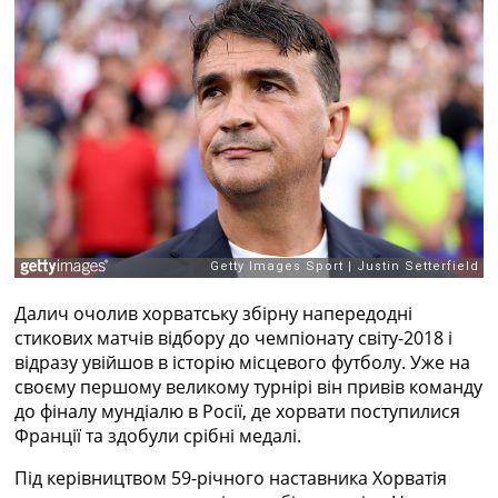
Рейтинг ФІФА
Телепрограма
RU
UA
Categories
Головна
Новини футболу
Відео
Новини футболу України
Футбольні трансфери
Далич очолив хорватську збірну напередодні
Останні коментарі
стикових матчів відбору до чемпіонату світу-2018 і
Конкурс прогнозів
відразу увійшов в історію місцевого футболу. Уже на
Логін
своєму першому великому турнірі він привів команду
Рейтінги
до фіналу мундіалю в Росії, де хорвати поступилися
Правила
Франції та здобули срібні медалі.
Колективний прогноз
Турніри
Під керівництвом 59-річного наставника Хорватія
Чемпіонат Світу