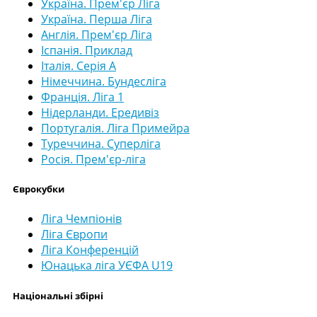
Україна. Прем'єр Ліга
Україна. Перша Ліга
Англія. Прем'єр Ліга
Іспанія. Приклад
Італія. Серія А
Німеччина. Бундесліга
Франція. Ліга 1
Нідерланди. Ередивіз
Португалія. Ліга Примейра
Туреччина. Суперліга
Росія. Прем'єр-ліга
Єврокубки
Ліга Чемпіонів
Ліга Європи
Ліга Конференцій
Юнацька ліга УЄФА U19
Національні збірні