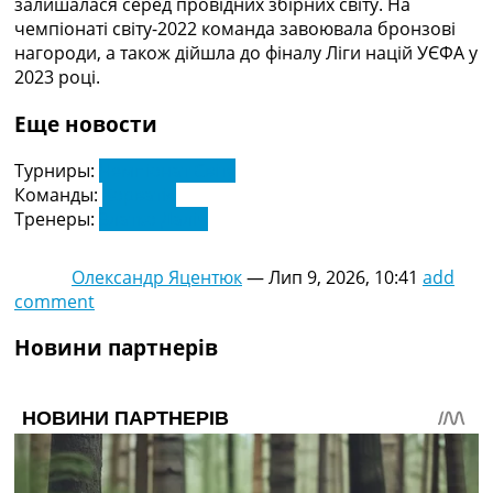
залишалася серед провідних збірних світу. На
Україна. Прем’єр-Ліга
чемпіонаті світу-2022 команда завоювала бронзові
Україна. Перша Ліга
нагороди, а також дійшла до фіналу Ліги націй УЄФА у
Ліга Чемпіонів
2023 році.
Англія. Прем’єр-Ліга
Іспанія. Ла Ліга
Еще новости
Ще Турніри >>>
Таблиці
Турниры:
Чемпіонат Світу
Чемпіонат Світу. Турнирні таблиці
Команды:
Хорватія
Таблиця УПЛ
Тренеры:
Златко Даліч
Перша Ліга
Таблиця АПЛ
Олександр Яцентюк
—
Лип 9, 2026, 10:41
add
Таблиця Ла Ліги
comment
Таблиця Ліги Чемпіонів
Всі таблиці >>>
Новини партнерів
Рейтинги
Рейтинг країн УЄФА
Рейтинг клубів УЄФА
Рейтинг ФІФА
Телепрограма