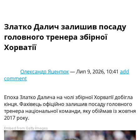
Колективний прогноз
Турніри
Чемпіонат Світу
Златко Далич залишив посаду
Україна. Прем’єр-Ліга
Україна. Перша Ліга
головного тренера збірної
Ліга Чемпіонів
Хорватії
Англія. Прем’єр-Ліга
Іспанія. Ла Ліга
Ще Турніри >>>
Таблиці
Олександр Яцентюк
—
Лип 9, 2026, 10:41
add
Чемпіонат Світу. Турнирні таблиці
comment
Таблиця УПЛ
Перша Ліга
Таблиця АПЛ
Епоха Златко Далича на чолі збірної Хорватії добігла
Таблиця Ла Ліги
кінця. Фахівець офіційно залишив посаду головного
Таблиця Ліги Чемпіонів
тренера національної команди, яку обіймав із жовтня
Всі таблиці >>>
2017 року.
Рейтинги
Embed from Getty Images
Рейтинг країн УЄФА
Рейтинг клубів УЄФА