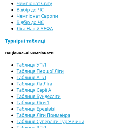
Чемпіонат Світу
Відбір до ЧС
Чемпіонат Європи
Відбір до ЧЄ
Ліга Націй УЄФА
Турнірні таблиці
Національні чемпіонати
Таблиця УПЛ
Таблиця Першої Ліги
Таблиця АПЛ
Таблиця Ла Ліга
Таблиця Серії А
Таблиця Бундесліги
Таблиця Ліги 1
Таблиця Ередівізі
Таблиця Ліги Примейра
Таблиця Суперліги Туреччини
Таблиця РПЛ