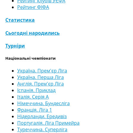
Рейтинг клубів УЄФА
Рейтинг ФІФА
Статистика
Сьогодні народились
Турніри
Національні чемпіонати
Україна. Прем'єр Ліга
Україна. Перша Ліга
Англія. Прем'єр Ліга
Іспанія. Приклад
Італія. Серія А
Німеччина. Бундесліга
Франція. Ліга 1
Нідерланди. Ередивіз
Португалія. Ліга Примейра
Туреччина. Суперліга