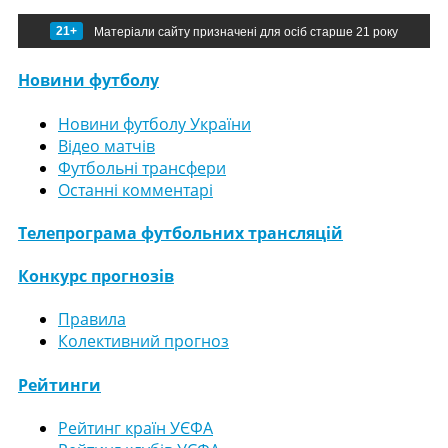
21+
Матеріали сайту призначені для осіб старше 21 року
Новини футболу
Новини футболу України
Відео матчів
Футбольні трансфери
Останні комментарі
Телепрограма футбольних трансляцій
Конкурс прогнозів
Правила
Колективний прогноз
Рейтинги
Рейтинг країн УЄФА