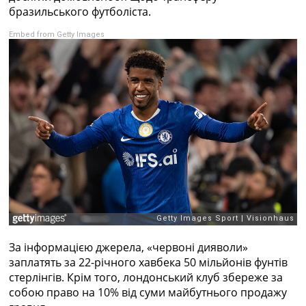
Рейтинг ФІФА
бразильського футболіста.
Телепрограма
Embed from Getty Images
RU
UA
Categories
Головна
Новини футболу
Відео
Новини футболу України
Футбольні трансфери
Останні коментарі
Конкурс прогнозів
Логін
Рейтінги
За інформацією джерела, «червоні дияволи»
Правила
заплатять за 22-річного хавбека 50 мільйонів фунтів
Колективний прогноз
стерлінгів. Крім того, лондонський клуб збереже за
Турніри
собою право на 10% від суми майбутнього продажу
Чемпіонат Світу