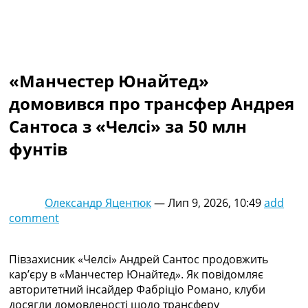
Колективний прогноз
Турніри
Чемпіонат Світу
Україна. Прем’єр-Ліга
Україна. Перша Ліга
«Манчестер Юнайтед»
Ліга Чемпіонів
домовився про трансфер Андрея
Англія. Прем’єр-Ліга
Іспанія. Ла Ліга
Сантоса з «Челсі» за 50 млн
Ще Турніри >>>
фунтів
Таблиці
Чемпіонат Світу. Турнирні таблиці
Таблиця УПЛ
Перша Ліга
Олександр Яцентюк
—
Лип 9, 2026, 10:49
add
Таблиця АПЛ
comment
Таблиця Ла Ліги
Таблиця Ліги Чемпіонів
Всі таблиці >>>
Півзахисник «Челсі» Андрей Сантос продовжить
Рейтинги
кар’єру в «Манчестер Юнайтед». Як повідомляє
Рейтинг країн УЄФА
авторитетний інсайдер Фабріціо Романо, клуби
Рейтинг клубів УЄФА
досягли домовленості щодо трансферу