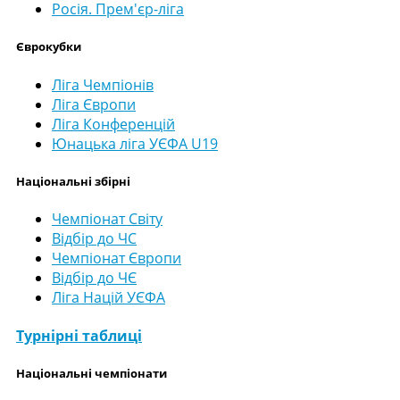
Росія. Прем'єр-ліга
Єврокубки
Ліга Чемпіонів
Ліга Європи
Ліга Конференцій
Юнацька ліга УЄФА U19
Національні збірні
Чемпіонат Світу
Відбір до ЧС
Чемпіонат Європи
Відбір до ЧЄ
Ліга Націй УЄФА
Турнірні таблиці
Національні чемпіонати