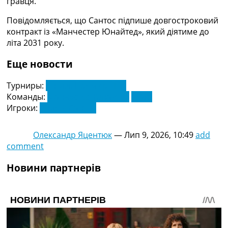
гравця.
Україна. Прем’єр-Ліга
Україна. Перша Ліга
Повідомляється, що Сантос підпише довгостроковий
Ліга Чемпіонів
контракт із «Манчестер Юнайтед», який діятиме до
Англія. Прем’єр-Ліга
літа 2031 року.
Іспанія. Ла Ліга
Еще новости
Ще Турніри >>>
Таблиці
Турниры:
Англія. Прем'єр-Ліга
Чемпіонат Світу. Турнирні таблиці
Команды:
Манчестер Юнайтед
Челсі
Таблиця УПЛ
Игроки:
Андрій Сантос
Перша Ліга
Таблиця АПЛ
Таблиця Ла Ліги
Олександр Яцентюк
—
Лип 9, 2026, 10:49
add
Таблиця Ліги Чемпіонів
comment
Всі таблиці >>>
Рейтинги
Новини партнерів
Рейтинг країн УЄФА
Рейтинг клубів УЄФА
Рейтинг ФІФА
Телепрограма