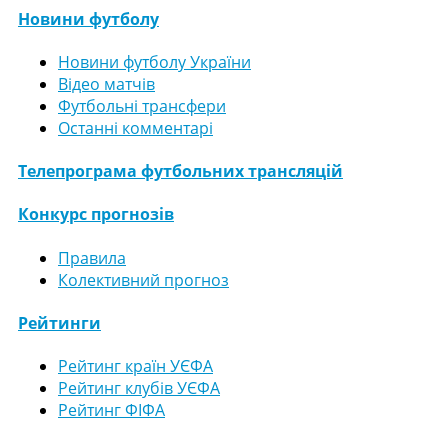
Новини футболу
Новини футболу України
Відео матчів
Футбольні трансфери
Останні комментарі
Телепрограма футбольних трансляцій
Конкурс прогнозів
Правила
Колективний прогноз
Рейтинги
Рейтинг країн УЄФА
Рейтинг клубів УЄФА
Рейтинг ФІФА