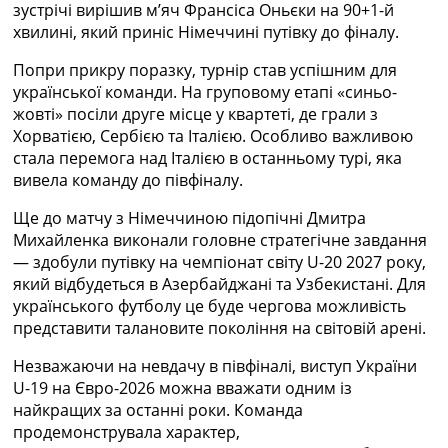
зустрічі вирішив м’яч Франсіса Оньєки на 90+1-й
Україна. Прем’єр-Ліга
хвилині, який приніс Німеччині путівку до фіналу.
Україна. Перша Ліга
Ліга Чемпіонів
Попри прикру поразку, турнір став успішним для
Англія. Прем’єр-Ліга
української команди. На груповому етапі «синьо-
Іспанія. Ла Ліга
жовті» посіли друге місце у квартеті, де грали з
Ще Турніри >>>
Хорватією, Сербією та Італією. Особливо важливою
Таблиці
стала перемога над Італією в останньому турі, яка
Чемпіонат Світу. Турнирні таблиці
вивела команду до півфіналу.
Таблиця УПЛ
Перша Ліга
Ще до матчу з Німеччиною підопічні Дмитра
Таблиця АПЛ
Михайленка виконали головне стратегічне завдання
Таблиця Ла Ліги
— здобули путівку на чемпіонат світу U-20 2027 року,
Таблиця Ліги Чемпіонів
який відбудеться в Азербайджані та Узбекистані. Для
Всі таблиці >>>
українського футболу це буде чергова можливість
Рейтинги
представити талановите покоління на світовій арені.
Рейтинг країн УЄФА
Незважаючи на невдачу в півфіналі, виступ України
Рейтинг клубів УЄФА
U-19 на Євро-2026 можна вважати одним із
Рейтинг ФІФА
найкращих за останні роки. Команда
Телепрограма
продемонструвала характер,