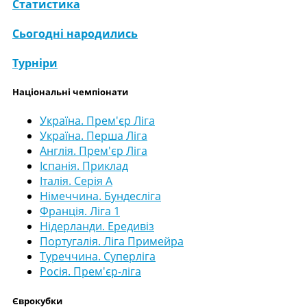
Статистика
Сьогодні народились
Турніри
Національні чемпіонати
Україна. Прем'єр Ліга
Україна. Перша Ліга
Англія. Прем'єр Ліга
Іспанія. Приклад
Італія. Серія А
Німеччина. Бундесліга
Франція. Ліга 1
Нідерланди. Ередивіз
Португалія. Ліга Примейра
Туреччина. Суперліга
Росія. Прем'єр-ліга
Єврокубки