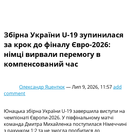
Колективний прогноз
Турніри
Чемпіонат Світу
Україна. Прем’єр-Ліга
Україна. Перша Ліга
Збірна України U-19 зупинилася
Ліга Чемпіонів
за крок до фіналу Євро-2026:
Англія. Прем’єр-Ліга
Іспанія. Ла Ліга
німці вирвали перемогу в
Ще Турніри >>>
компенсований час
Таблиці
Чемпіонат Світу. Турнирні таблиці
Таблиця УПЛ
Перша Ліга
Олександр Яцентюк
—
Лип 9, 2026, 11:57
add
Таблиця АПЛ
comment
Таблиця Ла Ліги
Таблиця Ліги Чемпіонів
Всі таблиці >>>
Юнацька збірна України U-19 завершила виступи на
Рейтинги
чемпіонаті Європи-2026. У півфінальному матчі
Рейтинг країн УЄФА
команда Дмитра Михайленка поступилася Німеччині
Рейтинг клубів УЄФА
з рахунком 1:2 та не змогла пробитися до