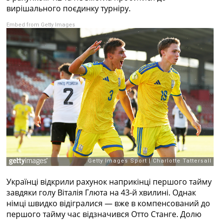
Рейтинг ФІФА
вирішального поєдинку турніру.
Телепрограма
Embed from Getty Images
RU
UA
Categories
Головна
Новини футболу
Відео
Новини футболу України
Футбольні трансфери
Останні коментарі
Конкурс прогнозів
Логін
Рейтінги
Українці відкрили рахунок наприкінці першого тайму
Правила
завдяки голу Віталія Глюта на 43-й хвилині. Однак
Колективний прогноз
німці швидко відігралися — вже в компенсований до
Турніри
першого тайму час відзначився Отто Станге. Долю
Чемпіонат Світу