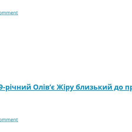
comment
39-річний Олів’є Жіру близький до 
comment