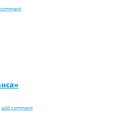
 comment
анса»
add comment