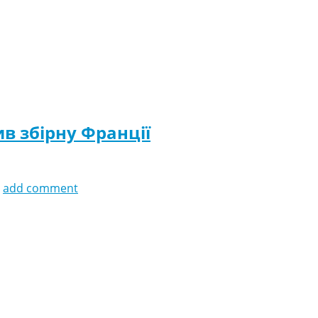
ив збірну Франції
add comment