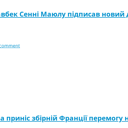
хавбек Сенні Маюлу підписав новий 
 comment
ра приніс збірній Франції перемогу