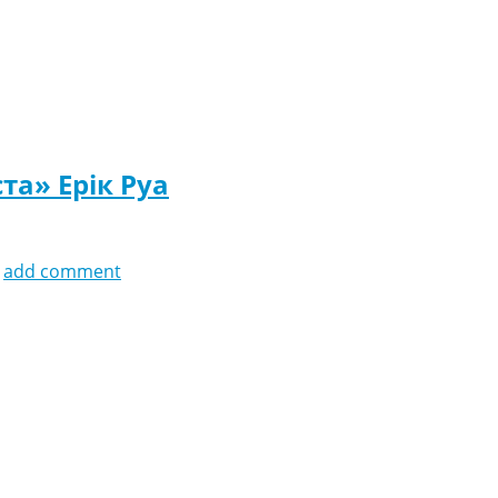
та» Ерік Руа
add comment