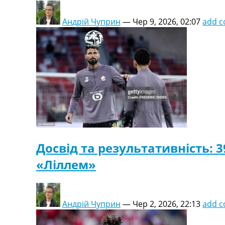
Андрій Чуприн
—
Чер 9, 2026, 02:07
add 
Досвід та результативність: 
«Ліллем»
Андрій Чуприн
—
Чер 2, 2026, 22:13
add 