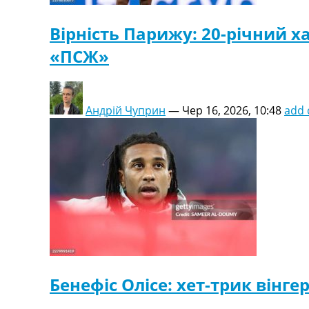
Вірність Парижу: 20-річний 
«ПСЖ»
Андрій Чуприн
—
Чер 16, 2026, 10:48
add
Бенефіс Олісе: хет-трик вінге