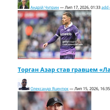
Україна. Перша Ліга
Андрій Чуприн
—
Лип 17, 2026, 01:33
add
Ліга Чемпіонів
Англія. Прем’єр-Ліга
Іспанія. Ла Ліга
Ще Турніри >>>
Таблиці
Чемпіонат Світу. Турнирні таблиці
Таблиця УПЛ
Перша Ліга
Таблиця АПЛ
Таблиця Ла Ліги
Таблиця Ліги Чемпіонів
Торган Азар став гравцем «Л
Всі таблиці >>>
Рейтинги
Рейтинг країн УЄФА
Рейтинг клубів УЄФА
Олександр Яцентюк
—
Лип 15, 2026, 16:35
Рейтинг ФІФА
Телепрограма