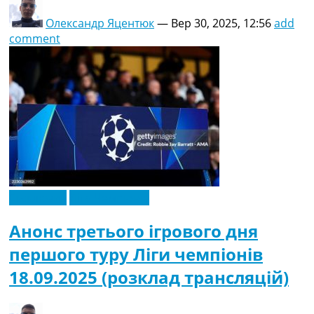
Олександр Яцентюк
—
Вер 30, 2025, 12:56
add
comment
Ексклюзив
Ліга Чемпіонів
Анонс третього ігрового дня
першого туру Ліги чемпіонів
18.09.2025 (розклад трансляцій)