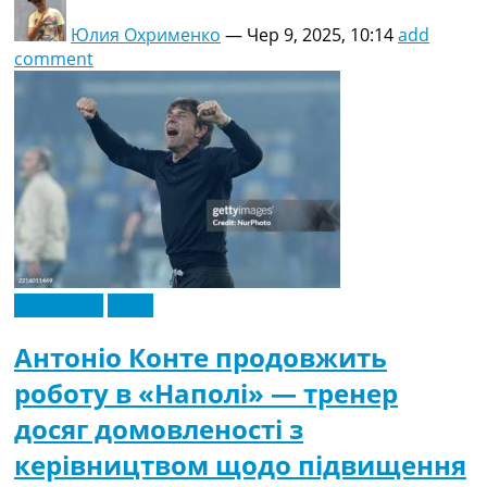
Юлия Охрименко
—
Чер 9, 2025, 10:14
add
comment
Ексклюзив
Італія
Антоніо Конте продовжить
роботу в «Наполі» — тренер
досяг домовленості з
керівництвом щодо підвищення