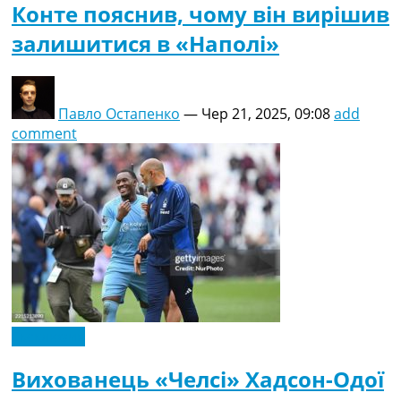
Конте пояснив, чому він вирішив
залишитися в «Наполі»
Павло Остапенко
—
Чер 21, 2025, 09:08
add
comment
Ексклюзив
Вихованець «Челсі» Хадсон-Одої