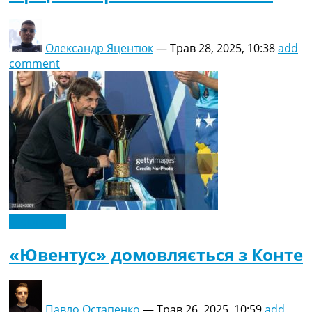
Олександр Яцентюк
—
Трав 28, 2025, 10:38
add
comment
Ексклюзив
«Ювентус» домовляється з Конте
Павло Остапенко
—
Трав 26, 2025, 10:59
add