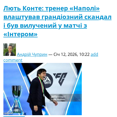
Лють Конте: тренер «Наполі»
влаштував грандіозний скандал
і був вилучений у матчі з
«Інтером»
Андрій Чуприн
—
Січ 12, 2026, 10:22
add
comment