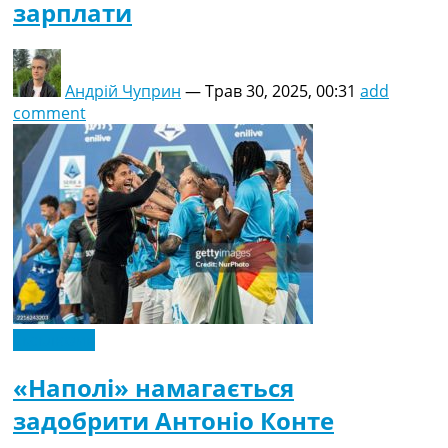
зарплати
Андрій Чуприн
—
Трав 30, 2025, 00:31
add
comment
Ексклюзив
«Наполі» намагається
задобрити Антоніо Конте