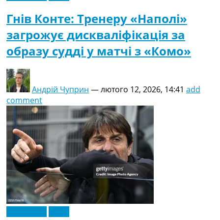
Гнів Конте: Тренеру «Наполі»
загрожує дискваліфікація за
образу судді у матчі з «Комо»
Андрій Чуприн
—
лютого 12, 2026, 14:41
add
comment
Ексклюзив
Італія