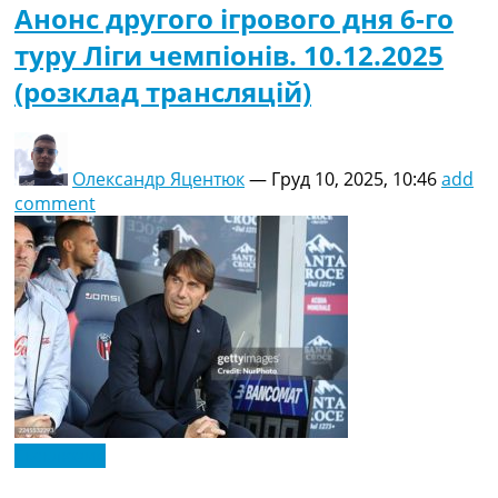
Анонс другого ігрового дня 6-го
туру Ліги чемпіонів. 10.12.2025
(розклад трансляцій)
Олександр Яцентюк
—
Груд 10, 2025, 10:46
add
comment
Ексклюзив