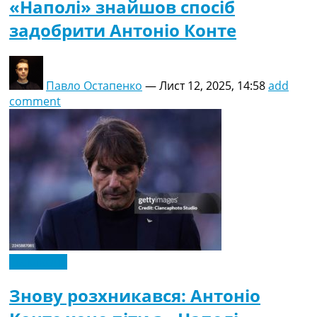
«Наполі» знайшов спосіб
задобрити Антоніо Конте
Павло Остапенко
—
Лист 12, 2025, 14:58
add
comment
Ексклюзив
Знову розхникався: Антоніо