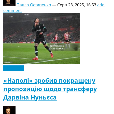
Павло Остапенко
—
Серп 23, 2025, 16:53
add
comment
Ексклюзив
«Наполі» зробив покращену
пропозицію щодо трансферу
Дарвіна Нуньєса