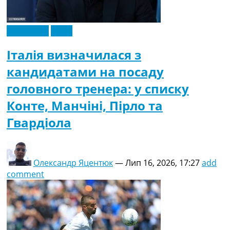
Україна. Прем’єр-Ліга
Україна. Перша Ліга
Ліга Чемпіонів
Ексклюзив
Італія
Англія. Прем’єр-Ліга
Італія визначилася з
Іспанія. Ла Ліга
Ще Турніри >>>
кандидатами на посаду
Таблиці
головного тренера: у списку
Чемпіонат Світу. Турнирні таблиці
Таблиця УПЛ
Конте, Манчіні, Пірло та
Перша Ліга
Гвардіола
Таблиця АПЛ
Таблиця Ла Ліги
Таблиця Ліги Чемпіонів
Всі таблиці >>>
Олександр Яцентюк
—
Лип 16, 2026, 17:27
add
Рейтинги
comment
Рейтинг країн УЄФА
Рейтинг клубів УЄФА
Рейтинг ФІФА
Телепрограма