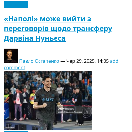
Ексклюзив
«Наполі» може вийти з
переговорів щодо трансферу
Дарвіна Нуньєса
Павло Остапенко
—
Чер 29, 2025, 14:05
add
comment