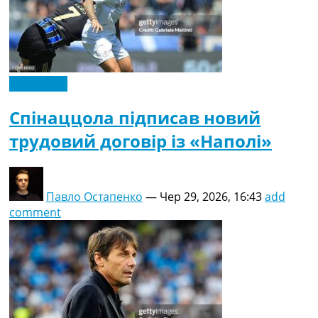
Ексклюзив
Спінаццола підписав новий
трудовий договір із «Наполі»
Павло Остапенко
—
Чер 29, 2026, 16:43
add
comment