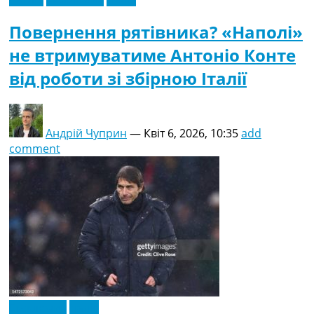
Повернення рятівника? «Наполі»
не втримуватиме Антоніо Конте
від роботи зі збірною Італії
Андрій Чуприн
—
Квіт 6, 2026, 10:35
add
comment
Ексклюзив
Італія