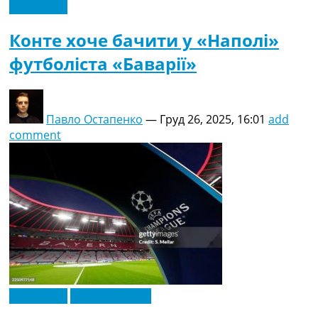
Ексклюзив
Конте хоче бачити у «Наполі»
футболіста «Баварії»
Павло Остапенко
—
Груд 26, 2025, 16:01
add
comment
Ексклюзив
Ліга Чемпіонів