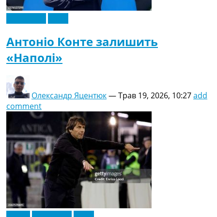
Ексклюзив
Італія
Антоніо Конте залишить
«Наполі»
Олександр Яцентюк
—
Трав 19, 2026, 10:27
add
comment
Англія
Ексклюзив
Італія