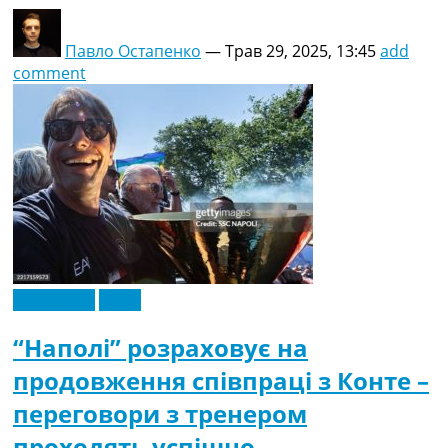
Павло Остапенко
—
Трав 29, 2025, 13:45
add
comment
Ексклюзив
Італія
“Наполі” розраховує на
продовження співпраці з Конте –
переговори з тренером
проходять успішно