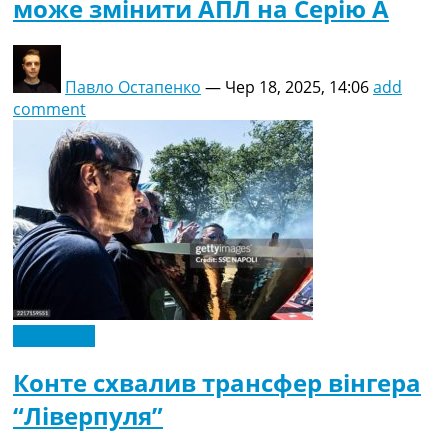
може змінити АПЛ на Серію А
Павло Остапенко
—
Чер 18, 2025, 14:06
add
comment
Ексклюзив
Конте схвалив трансфер вінгера
“Ліверпуля”