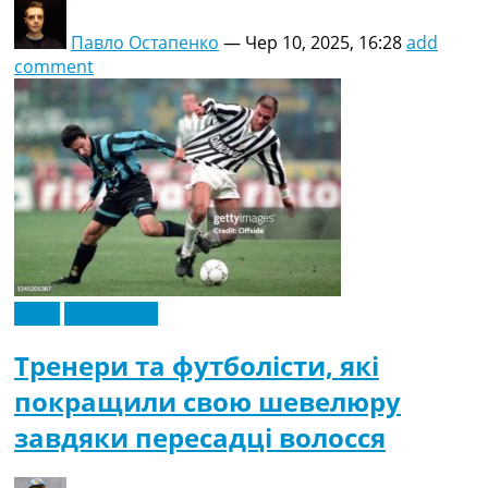
Павло Остапенко
—
Чер 10, 2025, 16:28
add
comment
Італія
Німеччина
Тренери та футболісти, які
покращили свою шевелюру
завдяки пересадці волосся