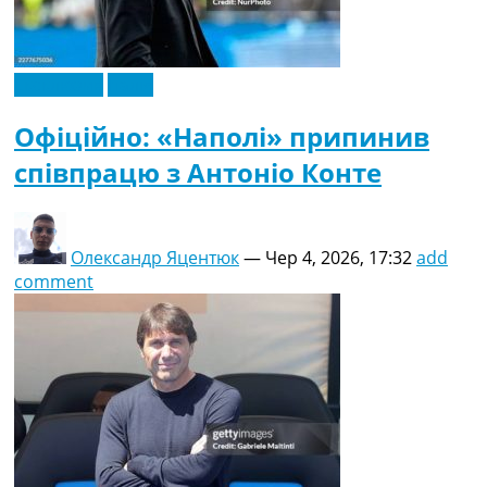
Ексклюзив
Італія
Офіційно: «Наполі» припинив
співпрацю з Антоніо Конте
Олександр Яцентюк
—
Чер 4, 2026, 17:32
add
comment