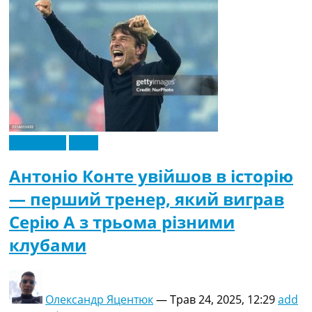
Ексклюзив
Італія
Антоніо Конте увійшов в історію
— перший тренер, який виграв
Серію А з трьома різними
клубами
Олександр Яцентюк
—
Трав 24, 2025, 12:29
add