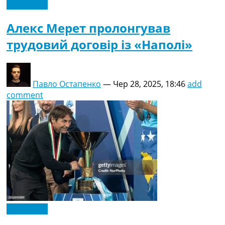
Ексклюзив
Алекс Мерет пролонгував
трудовий договір із «Наполі»
Павло Остапенко
—
Чер 28, 2025, 18:46
add
comment
Ексклюзив