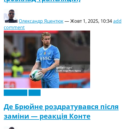
Олександр Яцентюк
—
Жовт 1, 2025, 10:34
add
comment
Ексклюзив
Італія
Де Брюйне роздратувався після
заміни — реакція Конте