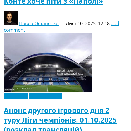
Конте хоче піти з «Наполі»
Павло Остапенко
—
Лист 10, 2025, 12:18
add
comment
Ексклюзив
Ліга Чемпіонів
Анонс другого ігрового дня 2
туру Ліги чемпіонів. 01.10.2025
(розклад трансляцій)