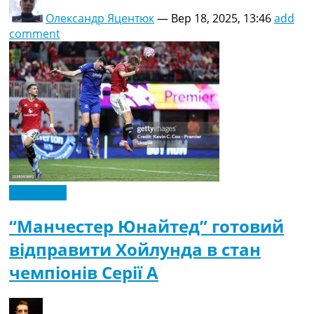
Олександр Яцентюк
—
Вер 18, 2025, 13:46
add
comment
Ексклюзив
“Манчестер Юнайтед” готовий
відправити Хойлунда в стан
чемпіонів Серії А