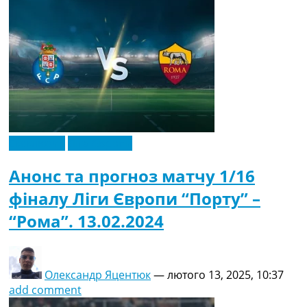
Ексклюзив
Ліга Європи
Анонс та прогноз матчу 1/16
фіналу Ліги Європи “Порту” –
“Рома”. 13.02.2024
Олександр Яцентюк
—
лютого 13, 2025, 10:37
add comment