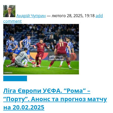
Андрій Чуприн
—
лютого 28, 2025, 19:18
add
comment
Ліга Європи
Ліга Європи УЄФА. “Рома” –
“Порту”. Анонс та прогноз матчу
на 20.02.2025