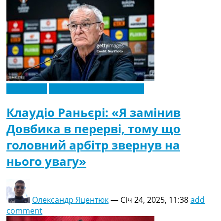
Ексклюзив
Новини футболу України
Клаудіо Раньєрі: «Я замінив
Довбика в перерві, тому що
головний арбітр звернув на
нього увагу»
Олександр Яцентюк
—
Січ 24, 2025, 11:38
add
comment