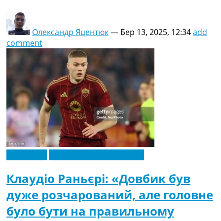
Олександр Яцентюк
—
Бер 13, 2025, 12:34
add
comment
Ексклюзив
Новини футболу України
Клаудіо Раньєрі: «Довбик був
дуже розчарований, але головне
було бути на правильному