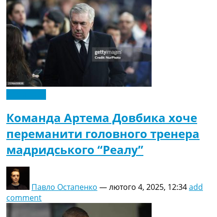
Ексклюзив
Команда Артема Довбика хоче
переманити головного тренера
мадридського “Реалу”
Павло Остапенко
—
лютого 4, 2025, 12:34
add
comment