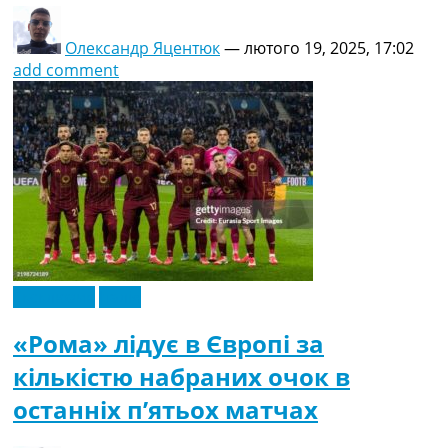
Олександр Яцентюк
—
лютого 19, 2025, 17:02
add comment
Ексклюзив
Італія
«Рома» лідує в Європі за
кількістю набраних очок в
останніх п’ятьох матчах