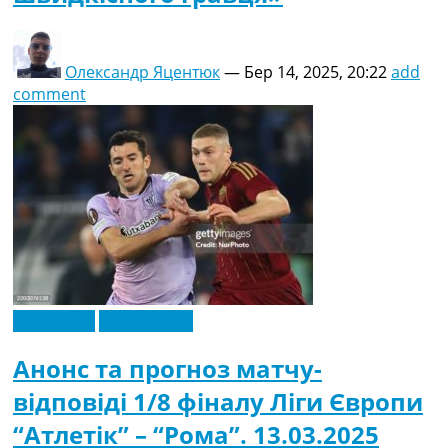
Олександр Яцентюк
—
Бер 14, 2025, 20:22
add
comment
Ексклюзив
Ліга Європи
Анонс та прогноз матчу-
відповіді 1/8 фіналу Ліги Європи
“Атлетік” – “Рома”. 13.03.2025