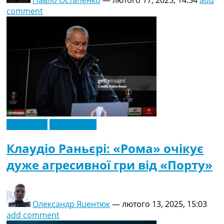
Павло Остапенко
—
лютого 17, 2025, 14:54
add
comment
Ексклюзив
Ліга Європи
Клаудіо Раньєрі: «Рома» очікує
дуже агресивної гри від «Порту»
Олександр Яцентюк
—
лютого 13, 2025, 15:03
add comment