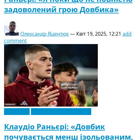
задоволений грою Довбика»
Олександр Яцентюк
—
Квіт 19, 2025, 12:21
add
comment
Ексклюзив
Новини футболу України
Клаудіо Раньєрі: «Довбик
почувається менш ізольованим,