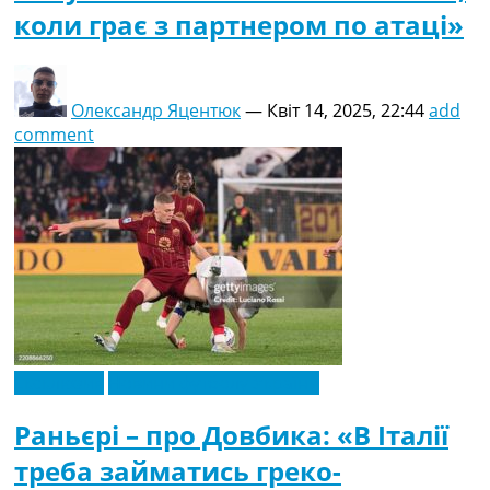
коли грає з партнером по атаці»
Олександр Яцентюк
—
Квіт 14, 2025, 22:44
add
comment
Ексклюзив
Новини футболу України
Раньєрі – про Довбика: «В Італії
треба займатись греко-