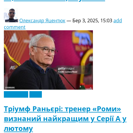
Олександр Яцентюк
—
Бер 3, 2025, 15:03
add
comment
Ексклюзив
Італія
Тріумф Раньєрі: тренер «Роми»
визнаний найкращим у Серії А у
лютому