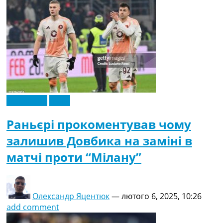
Ексклюзив
Італія
Раньєрі прокоментував чому
залишив Довбика на заміні в
матчі проти “Мілану”
Олександр Яцентюк
—
лютого 6, 2025, 10:26
add comment