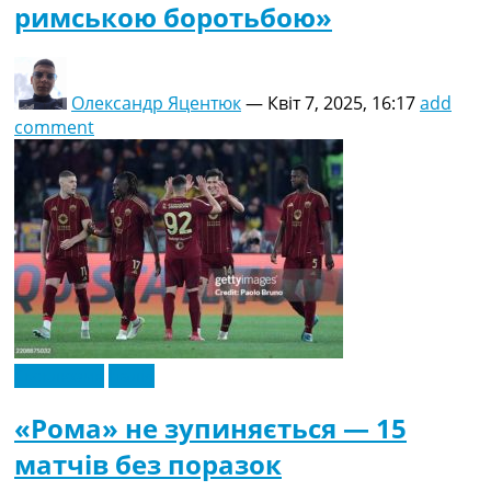
римською боротьбою»
Олександр Яцентюк
—
Квіт 7, 2025, 16:17
add
comment
Ексклюзив
Італія
«Рома» не зупиняється — 15
матчів без поразок