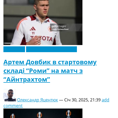
Ексклюзив
Новини футболу України
Артем Довбик в стартовому
складі “Роми” на матч з
“Айнтрахтом”
Олександр Яцентюк
—
Січ 30, 2025, 21:39
add
comment