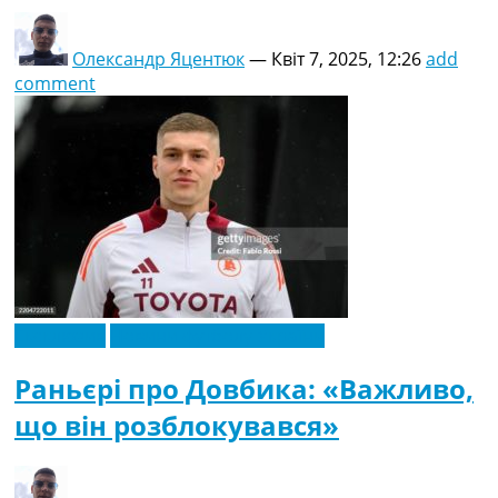
Олександр Яцентюк
—
Квіт 7, 2025, 12:26
add
comment
Ексклюзив
Новини футболу України
Раньєрі про Довбика: «Важливо,
що він розблокувався»