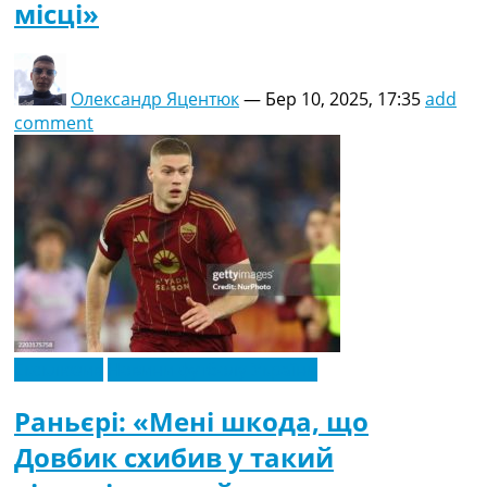
місці»
Олександр Яцентюк
—
Бер 10, 2025, 17:35
add
comment
Ексклюзив
Новини футболу України
Раньєрі: «Мені шкода, що
Довбик схибив у такий