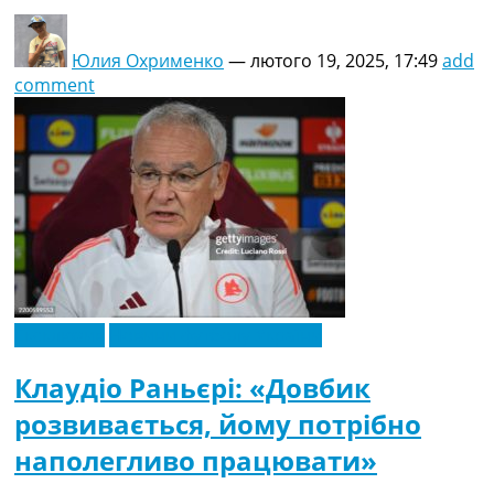
Юлия Охрименко
—
лютого 19, 2025, 17:49
add
comment
Ексклюзив
Новини футболу України
Клаудіо Раньєрі: «Довбик
розвивається, йому потрібно
наполегливо працювати»