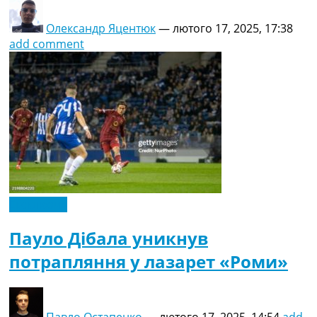
Олександр Яцентюк
—
лютого 17, 2025, 17:38
add comment
Ексклюзив
Пауло Дібала уникнув
потрапляння у лазарет «Роми»