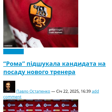
Ексклюзив
“Рома” підшукала кандидата на
посаду нового тренера
Павло Остапенко
—
Січ 22, 2025, 16:39
add
comment