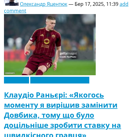
Олександр Яцентюк
—
Бер 17, 2025, 11:39
add
comment
Ексклюзив
Новини футболу України
Клаудіо Раньєрі: «Якогось
моменту я вирішив замінити
Довбика, тому що було
доцільніше зробити ставку на
швидкісного гравця»