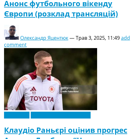
Анонс футбольного вікенду
Європи (розклад трансляцій)
Олександр Яцентюк
—
Трав 3, 2025, 11:49
add
comment
Ексклюзив
Новини футболу України
Клаудіо Раньєрі оцінив прогрес