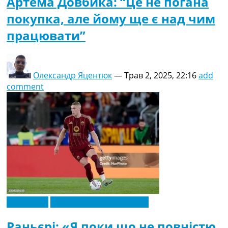
Артема Довбика: “Це не погана
покупка, але йому ще є над чим
працювати”
Олександр Яцентюк
—
Трав 2, 2025, 22:16
add
comment
Ексклюзив
Новини футболу України
Раньєрі: «Я поки що не повністю