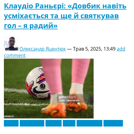
Клаудіо Раньєрі: «Довбик навіть
усміхається та ще й святкував
гол – я радий»
Олександр Яцентюк
—
Трав 5, 2025, 13:49
add
comment
Англія
Ексклюзив
Іспанія
Італія
Німеччина
Франція