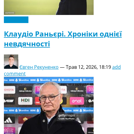
Рейтинг ФІФА
Телепрограма
Ексклюзив
RU
UA
Клаудіо Раньєрі. Хроніки однієї
Categories
невдячності
Головна
Новини футболу
Відео
Євген Рекуненко
—
Трав 12, 2026, 18:19
add
Новини футболу України
comment
Футбольні трансфери
Останні коментарі
Конкурс прогнозів
Логін
Рейтінги
Правила
Колективний прогноз
Турніри
Чемпіонат Світу