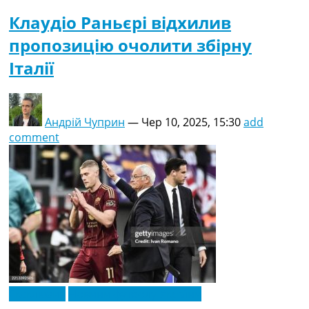
Клаудіо Раньєрі відхилив
пропозицію очолити збірну
Італії
Андрій Чуприн
—
Чер 10, 2025, 15:30
add
comment
Ексклюзив
Новини футболу України