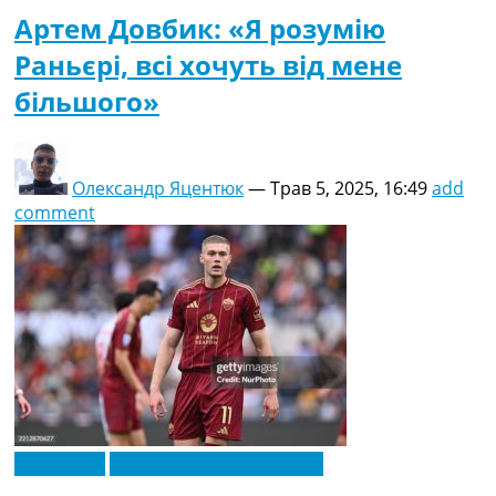
Артем Довбик: «Я розумію
Раньєрі, всі хочуть від мене
більшого»
Олександр Яцентюк
—
Трав 5, 2025, 16:49
add
comment
Ексклюзив
Новини футболу України