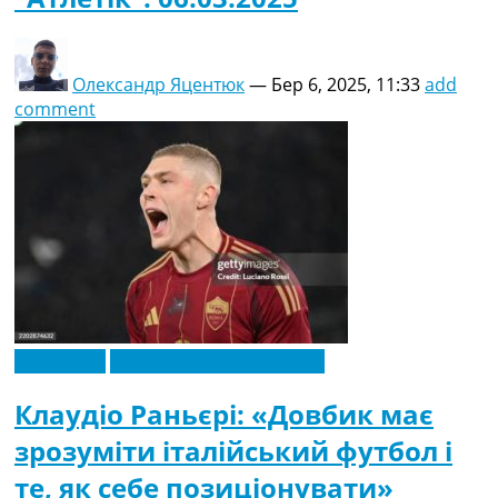
Олександр Яцентюк
—
Бер 6, 2025, 11:33
add
comment
Ексклюзив
Новини футболу України
Клаудіо Раньєрі: «Довбик має
зрозуміти італійський футбол і
те, як себе позиціонувати»