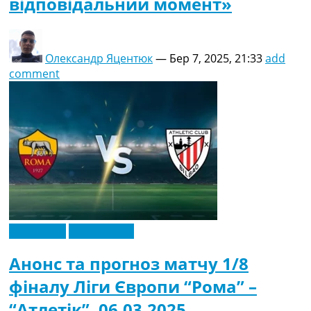
відповідальний момент»
Олександр Яцентюк
—
Бер 7, 2025, 21:33
add
comment
Ексклюзив
Ліга Європи
Анонс та прогноз матчу 1/8
фіналу Ліги Європи “Рома” –
“Атлетік”. 06.03.2025