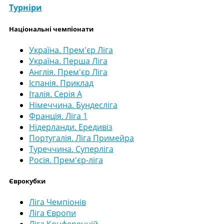
Турніри
Національні чемпіонати
Україна. Прем'єр Ліга
Україна. Перша Ліга
Англія. Прем'єр Ліга
Іспанія. Приклад
Італія. Серія А
Німеччина. Бундесліга
Франція. Ліга 1
Нідерланди. Ередивіз
Португалія. Ліга Примейра
Туреччина. Суперліга
Росія. Прем'єр-ліга
Єврокубки
Ліга Чемпіонів
Ліга Європи