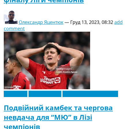
Олександр Яцентюк
—
Груд 13, 2023, 08:32
add
comment
Ексклюзив
Ліга Чемпіонів
Новини футболу України
Подвійний камбек та чергова
невдача для “МЮ” в Лізі
чемпіонів