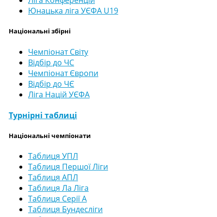
Ліга Конференцій
Юнацька ліга УЄФА U19
Національні збірні
Чемпіонат Світу
Відбір до ЧС
Чемпіонат Європи
Відбір до ЧЄ
Ліга Націй УЄФА
Турнірні таблиці
Національні чемпіонати
Таблиця УПЛ
Таблиця Першої Ліги
Таблиця АПЛ
Таблиця Ла Ліга
Таблиця Серії А
Таблиця Бундесліги