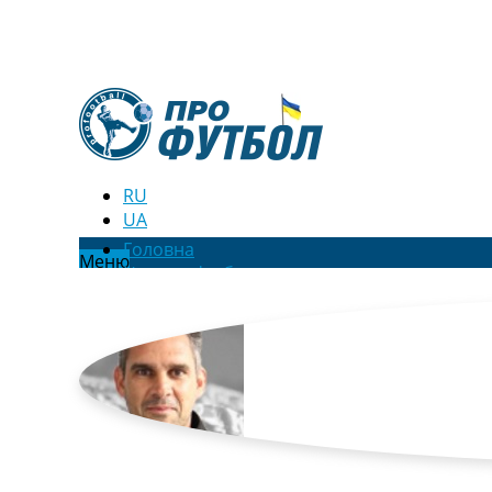
RU
UA
Головна
Меню
Новини футболу
Відео
Новини футболу України
Футбольні трансфери
Останні коментарі
Конкурс прогнозів
Логін
Рейтінги
Правила
Колективний прогноз