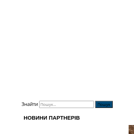
Україна. Перша Ліга
Ліга Чемпіонів
Англія. Прем’єр-Ліга
Іспанія. Ла Ліга
Ще Турніри >>>
Таблиці
Чемпіонат Світу. Турнирні таблиці
Таблиця УПЛ
Перша Ліга
Таблиця АПЛ
Таблиця Ла Ліги
Таблиця Ліги Чемпіонів
Всі таблиці >>>
Рейтинги
Рейтинг країн УЄФА
Рейтинг клубів УЄФА
Знайти
Рейтинг ФІФА
Телепрограма