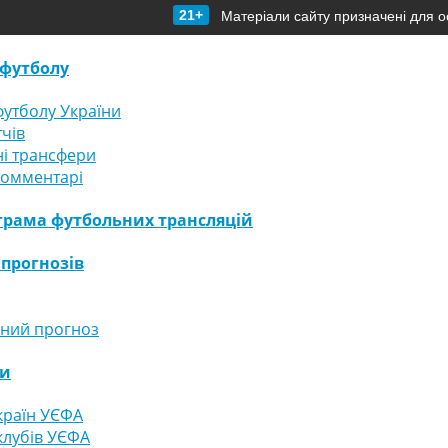
21+
Матеріали сайту призначені для о
футболу
утболу України
тчів
і трансфери
комментарі
грама футбольних трансляцій
 прогнозів
ний прогноз
ги
країн УЄФА
клубів УЄФА