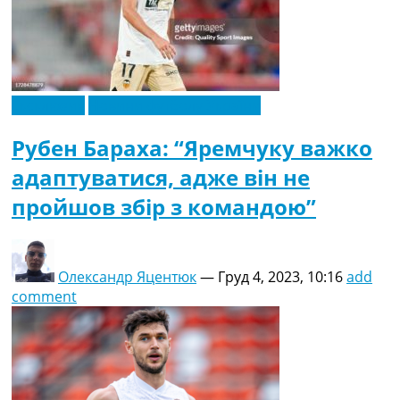
Ексклюзив
Новини футболу України
Рубен Бараха: “Яремчуку важко
адаптуватися, адже він не
пройшов збір з командою”
Олександр Яцентюк
—
Груд 4, 2023, 10:16
add
comment