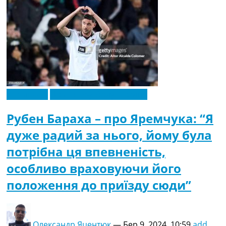
Ексклюзив
Новини футболу України
Рубен Бараха – про Яремчука: “Я
дуже радий за нього, йому була
потрібна ця впевненість,
особливо враховуючи його
положення до приїзду сюди”
Олександр Яцентюк
—
Бер 9, 2024, 10:59
add