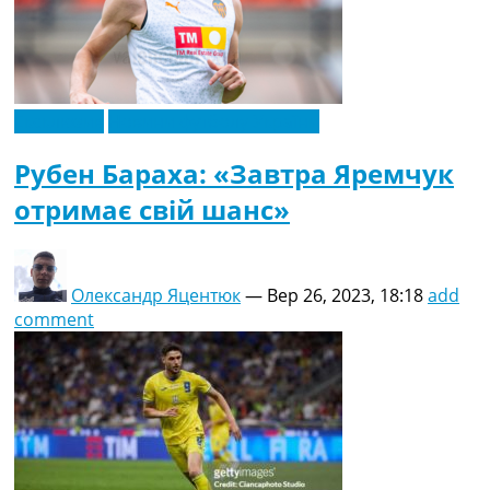
Ексклюзив
Новини футболу України
Рубен Бараха: «Завтра Яремчук
отримає свій шанс»
Олександр Яцентюк
—
Вер 26, 2023, 18:18
add
comment