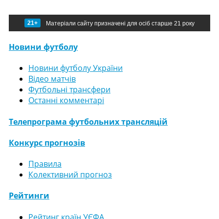
21+
Матеріали сайту призначені для осіб старше 21 року
Новини футболу
Новини футболу України
Відео матчів
Футбольні трансфери
Останні комментарі
Телепрограма футбольних трансляцій
Конкурс прогнозів
Правила
Колективний прогноз
Рейтинги
Рейтинг країн УЄФА