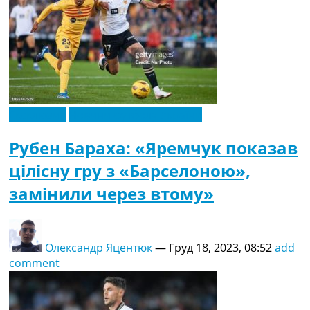
Ексклюзив
Новини футболу України
Рубен Бараха: «Яремчук показав
цілісну гру з «Барселоною»,
замінили через втому»
Олександр Яцентюк
—
Груд 18, 2023, 08:52
add
comment