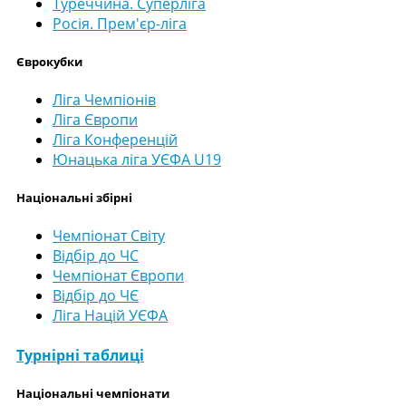
Туреччина. Суперліга
Росія. Прем'єр-ліга
Єврокубки
Ліга Чемпіонів
Ліга Європи
Ліга Конференцій
Юнацька ліга УЄФА U19
Національні збірні
Чемпіонат Світу
Відбір до ЧС
Чемпіонат Європи
Відбір до ЧЄ
Ліга Націй УЄФА
Турнірні таблиці
Національні чемпіонати