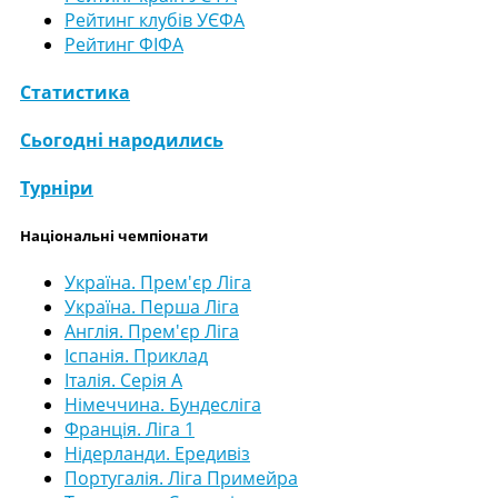
Рейтинг клубів УЄФА
Рейтинг ФІФА
Статистика
Сьогодні народились
Турніри
Національні чемпіонати
Україна. Прем'єр Ліга
Україна. Перша Ліга
Англія. Прем'єр Ліга
Іспанія. Приклад
Італія. Серія А
Німеччина. Бундесліга
Франція. Ліга 1
Нідерланди. Ередивіз
Португалія. Ліга Примейра