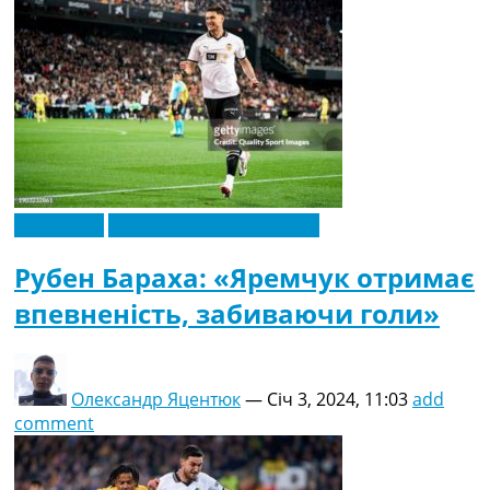
Ексклюзив
Новини футболу України
Рубен Бараха: «Яремчук отримає
впевненість, забиваючи голи»
Олександр Яцентюк
—
Січ 3, 2024, 11:03
add
comment