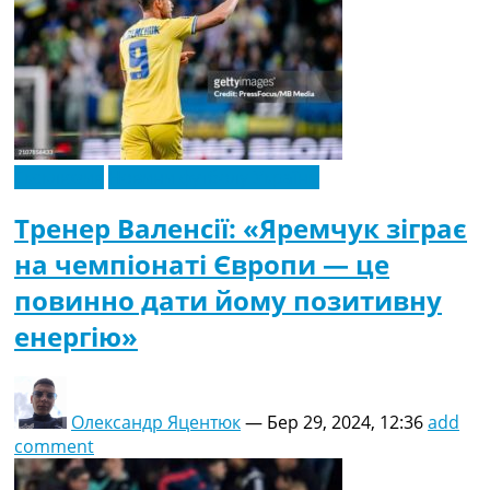
Ексклюзив
Новини футболу України
Тренер Валенсії: «Яремчук зіграє
на чемпіонаті Європи — це
повинно дати йому позитивну
енергію»
Олександр Яцентюк
—
Бер 29, 2024, 12:36
add
comment