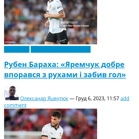
Ексклюзив
Новини футболу України
Рубен Бараха: «Яремчук добре
впорався з рухами і забив гол»
Олександр Яцентюк
—
Груд 6, 2023, 11:57
add
comment