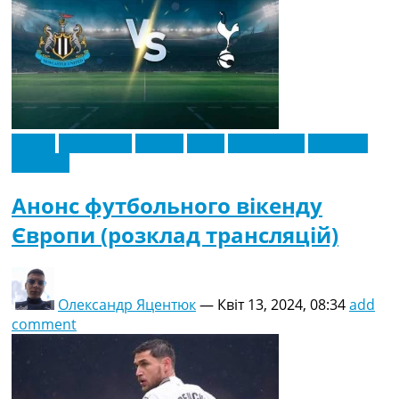
Англія
Ексклюзив
Іспанія
Італія
Німеччина
Прогноз
Франція
Анонс футбольного вікенду
Європи (розклад трансляцій)
Олександр Яцентюк
—
Квіт 13, 2024, 08:34
add
comment