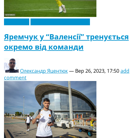
Ексклюзив
Новини футболу України
Яремчук у “Валенсії” тренується
окремо від команди
Олександр Яцентюк
—
Вер 26, 2023, 17:50
add
comment