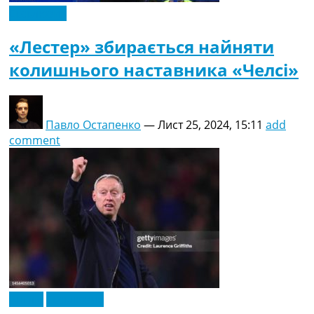
Ексклюзив
«Лестер» збирається найняти
колишнього наставника «Челсі»
Павло Остапенко
—
Лист 25, 2024, 15:11
add
comment
Англія
Ексклюзив