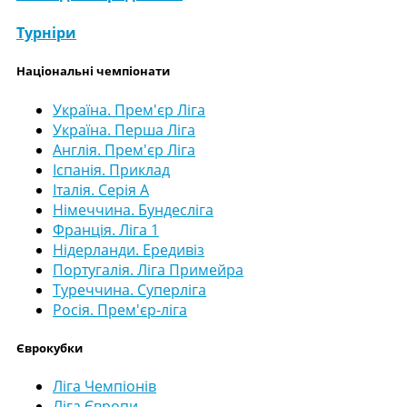
Турніри
Національні чемпіонати
Україна. Прем'єр Ліга
Україна. Перша Ліга
Англія. Прем'єр Ліга
Іспанія. Приклад
Італія. Серія А
Німеччина. Бундесліга
Франція. Ліга 1
Нідерланди. Ередивіз
Португалія. Ліга Примейра
Туреччина. Суперліга
Росія. Прем'єр-ліга
Єврокубки
Ліга Чемпіонів
Ліга Європи