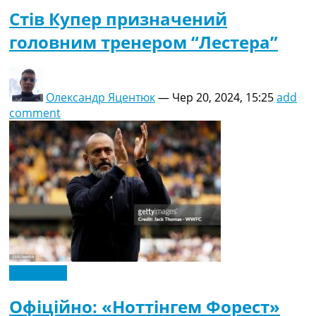
Стів Купер призначений
головним тренером “Лестера”
Олександр Яцентюк
—
Чер 20, 2024, 15:25
add
comment
Ексклюзив
Офіційно: «Ноттінгем Форест»