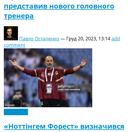
представив нового головного
тренера
Павло Остапенко
—
Груд 20, 2023, 13:14
add
comment
Ексклюзив
«Ноттінгем Форест» визначився