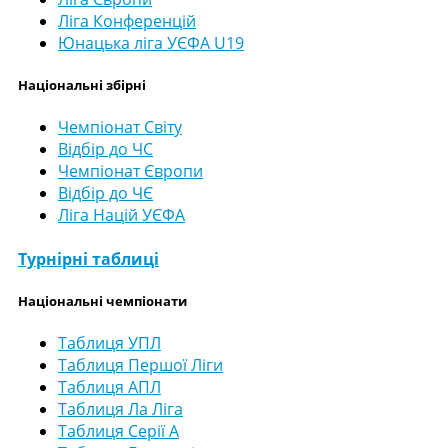
Ліга Конференцій
Юнацька ліга УЄФА U19
Національні збірні
Чемпіонат Світу
Відбір до ЧС
Чемпіонат Європи
Відбір до ЧЄ
Ліга Націй УЄФА
Турнірні таблиці
Національні чемпіонати
Таблиця УПЛ
Таблиця Першої Ліги
Таблиця АПЛ
Таблиця Ла Ліга
Таблиця Серії А