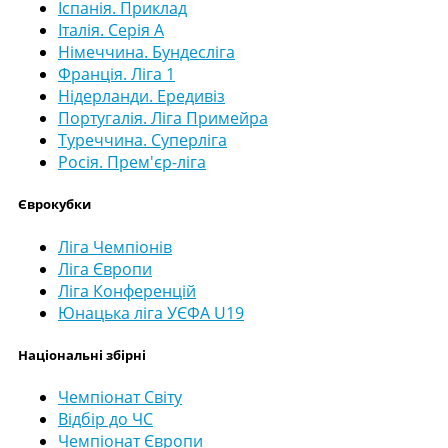
Іспанія. Приклад
Італія. Серія А
Німеччина. Бундесліга
Франція. Ліга 1
Нідерланди. Ередивіз
Португалія. Ліга Примейра
Туреччина. Суперліга
Росія. Прем'єр-ліга
Єврокубки
Ліга Чемпіонів
Ліга Європи
Ліга Конференцій
Юнацька ліга УЄФА U19
Національні збірні
Чемпіонат Світу
Відбір до ЧС
Чемпіонат Європи