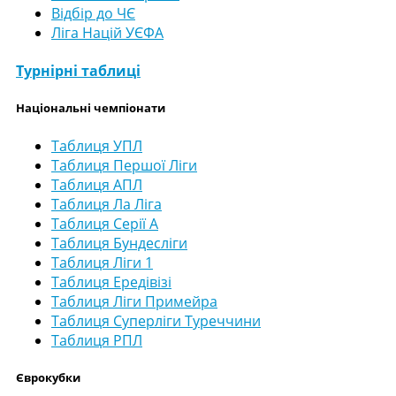
Відбір до ЧЄ
Ліга Націй УЄФА
Турнірні таблиці
Національні чемпіонати
Таблиця УПЛ
Таблиця Першої Ліги
Таблиця АПЛ
Таблиця Ла Ліга
Таблиця Серії А
Таблиця Бундесліги
Таблиця Ліги 1
Таблиця Ередівізі
Таблиця Ліги Примейра
Таблиця Суперліги Туреччини
Таблиця РПЛ
Єврокубки