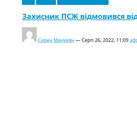
Італія
Франція
Футбольні трансфери
Захисник ПСЖ відмовився від
Сурен Манукян
—
Серп 26, 2022, 11:09
ad