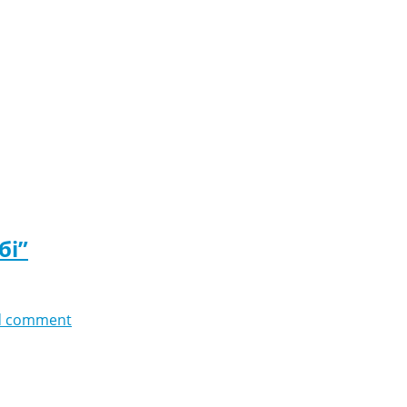
бі”
d comment