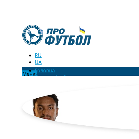
RU
UA
Головна
Меню
Новини футболу
Відео
Новини футболу України
Футбольні трансфери
Останні коментарі
Конкурс прогнозів
Логін
Рейтінги
Правила
Колективний прогноз