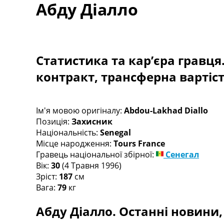
Абду Діалло
Турніри
Чемпіонат Світу
Україна. Прем’єр-Ліга
Україна. Перша Ліга
Ліга Чемпіонів
Статистика та кар’єра гравця
Англія. Прем’єр-Ліга
контракт, трансферна вартіс
Іспанія. Ла Ліга
Ще Турніри >>>
Таблиці
Чемпіонат Світу. Турнирні таблиці
Ім'я мовою оригіналу:
Abdou-Lakhad Diallo
Таблиця УПЛ
Позиція:
Захисник
Перша Ліга
Національність:
Senegal
Таблиця АПЛ
Місце народження:
Tours France
Таблиця Ла Ліги
Гравець національної збірної:
Сенегал
Таблиця Ліги Чемпіонів
Вік:
30
(4 Травня 1996)
Всі таблиці >>>
Зріст:
187
см
Рейтинги
Вага:
79
кг
Рейтинг країн УЄФА
Абду Діалло. Останні новини, 
Рейтинг клубів УЄФА
Рейтинг ФІФА