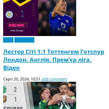
Відео
Ексклюзив
Лестер Сіті 1:1 Тоттенгем Готспур
Лондон. Англія. Прем’єр ліга.
Відео
Серп 20, 2024, 10:51
add comment