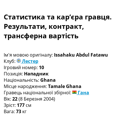
Колективний прогноз
Турніри
Статистика та кар’єра гравця.
Чемпіонат Світу
Україна. Прем’єр-Ліга
Результати, контракт,
Україна. Перша Ліга
трансферна вартість
Ліга Чемпіонів
Англія. Прем’єр-Ліга
Іспанія. Ла Ліга
Ім'я мовою оригіналу:
Issahaku Abdul Fatawu
Ще Турніри >>>
Клуб:
Лестер
Таблиці
Ігровий номер:
10
Чемпіонат Світу. Турнирні таблиці
Позиція:
Нападник
Таблиця УПЛ
Національність:
Ghana
Перша Ліга
Місце народження:
Tamale Ghana
Таблиця АПЛ
Гравець національної збірної:
Гана
Таблиця Ла Ліги
Вік:
22
(8 Березня 2004)
Таблиця Ліги Чемпіонів
Зріст:
177
см
Всі таблиці >>>
Вага:
73
кг
Рейтинги
Рейтинг країн УЄФА
Рейтинг клубів УЄФА