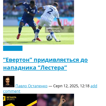
Ексклюзив
“Евертон” придивляється до
нападника “Лестера”
Павло Остапенко
—
Серп 12, 2025, 12:18
add
comment