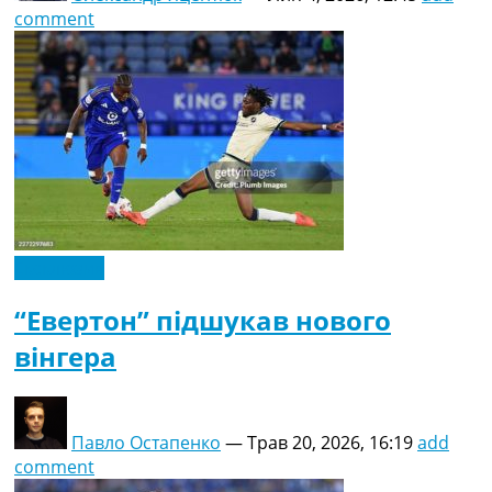
comment
Ексклюзив
“Евертон” підшукав нового
вінгера
Павло Остапенко
—
Трав 20, 2026, 16:19
add
comment