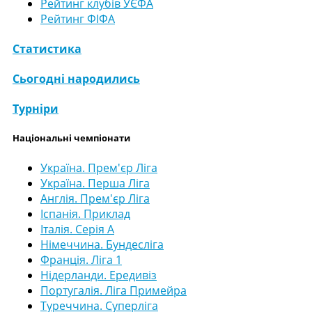
Рейтинг клубів УЄФА
Рейтинг ФІФА
Статистика
Сьогодні народились
Турніри
Національні чемпіонати
Україна. Прем'єр Ліга
Україна. Перша Ліга
Англія. Прем'єр Ліга
Іспанія. Приклад
Італія. Серія А
Німеччина. Бундесліга
Франція. Ліга 1
Нідерланди. Ередивіз
Португалія. Ліга Примейра
Туреччина. Суперліга