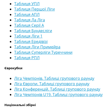
Таблиця УПЛ
Таблиця Першої Ліги
Таблиця АПЛ
Таблиця Ла Ліга
Таблиця Серії А
Таблиця Бундесліги
Таблиця Ліги 1
Таблиця Ередівізі
Таблиця Ліги Примейра
Таблиця Суперліги Туреччини
Таблиця РПЛ
Єврокубки
Ліга Чемпіонів. Таблиці групового раунду
Ліга Європи. Таблиці групового раунду
Ліга Конференцій. Таблиці групового раунду
Ліга Чемпіонів U19. Таблиці групового раунду
Національні збірні