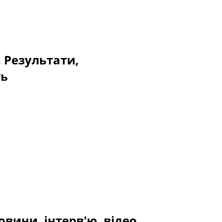
. Результати,
ть
овини, інтерв'ю, відео