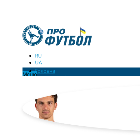
RU
UA
Головна
Меню
Новини футболу
Відео
Новини футболу України
Футбольні трансфери
Останні коментарі
Конкурс прогнозів
Логін
Рейтінги
Правила
Колективний прогноз