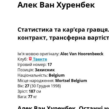
Алек Ван Хуренбек
Турніри
Чемпіонат Світу
Україна. Прем’єр-Ліга
Україна. Перша Ліга
Ліга Чемпіонів
Статистика та кар’єра гравця
Англія. Прем’єр-Ліга
контракт, трансферна вартіс
Іспанія. Ла Ліга
Ще Турніри >>>
Таблиці
Чемпіонат Світу. Турнирні таблиці
Ім'я мовою оригіналу:
Alec Van Hoorenbeeck
Таблиця УПЛ
Клуб:
Твенте
Перша Ліга
Ігровий номер:
17
Таблиця АПЛ
Позиція:
Захисник
Таблиця Ла Ліги
Національність:
Belgium
Таблиця Ліги Чемпіонів
Місце народження:
Mortsel Belgium
Всі таблиці >>>
Вік:
27
(30 Грудня 1998)
Рейтинги
Зріст:
187
см
Рейтинг країн УЄФА
Вага:
77
кг
Рейтинг клубів УЄФА
Алек Ван Хуренбек. Останні н
Рейтинг ФІФА