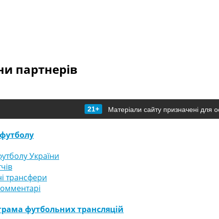
и партнерів
21+
Матеріали сайту призначені для о
футболу
утболу України
тчів
і трансфери
комментарі
грама футбольних трансляцій