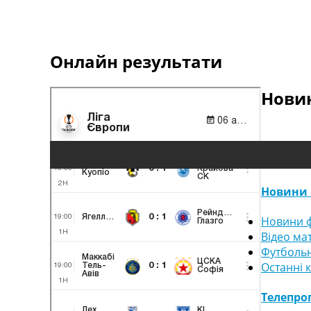
Онлайн результати
Новин
Новини 
Новини ф
Відео ма
Футбольн
Останні 
Телепро