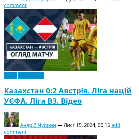
comment
Відео
Ексклюзив
Казахстан 0:2 Австрія. Ліга націй
УЄФА. Ліга B3. Відео
Андрій Чуприн
—
Лист 15, 2024, 00:16
add
comment