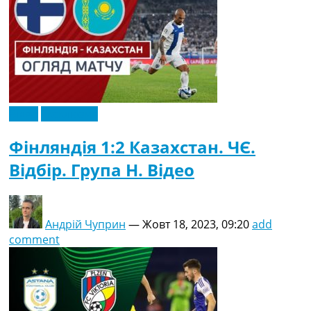
Відео
Ексклюзив
Фінляндія 1:2 Казахстан. ЧЄ.
Відбір. Група H. Відео
Андрій Чуприн
—
Жовт 18, 2023, 09:20
add
comment