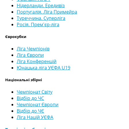
Нідерланди. Ередивіз
Португалія. Ліга Примейра
Туреччина. Суперліга
Росія. Прем'єр-ліга
Єврокубки
Ліга Чемпіонів
Ліга Європи
Ліга Конференцій
Юнацька ліга УЄФА U19
Національні збірні
Чемпіонат Світу
Відбір до ЧС
Чемпіонат Європи
Відбір до ЧЄ
Ліга Націй УЄФА