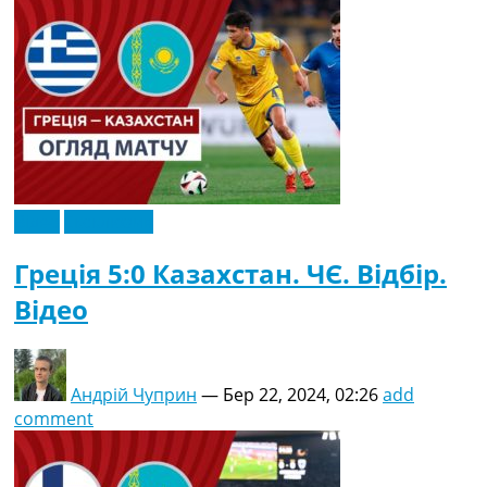
Відео
Ексклюзив
Греція 5:0 Казахстан. ЧЄ. Відбір.
Відео
Андрій Чуприн
—
Бер 22, 2024, 02:26
add
comment