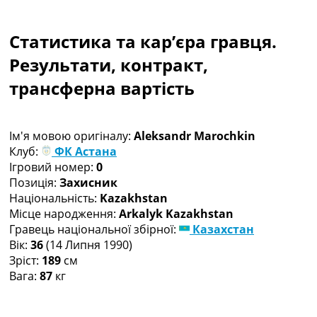
Колективний прогноз
Турніри
Статистика та кар’єра гравця.
Чемпіонат Світу
Україна. Прем’єр-Ліга
Результати, контракт,
Україна. Перша Ліга
трансферна вартість
Ліга Чемпіонів
Англія. Прем’єр-Ліга
Іспанія. Ла Ліга
Ім'я мовою оригіналу:
Aleksandr Marochkin
Ще Турніри >>>
Клуб:
ФК Астана
Таблиці
Ігровий номер:
0
Чемпіонат Світу. Турнирні таблиці
Позиція:
Захисник
Таблиця УПЛ
Національність:
Kazakhstan
Перша Ліга
Місце народження:
Arkalyk Kazakhstan
Таблиця АПЛ
Гравець національної збірної:
Казахстан
Таблиця Ла Ліги
Вік:
36
(14 Липня 1990)
Таблиця Ліги Чемпіонів
Зріст:
189
см
Всі таблиці >>>
Вага:
87
кг
Рейтинги
Рейтинг країн УЄФА
Рейтинг клубів УЄФА