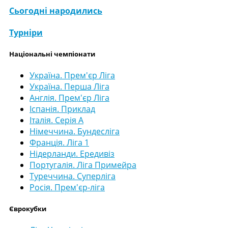
Сьогодні народились
Турніри
Національні чемпіонати
Україна. Прем'єр Ліга
Україна. Перша Ліга
Англія. Прем'єр Ліга
Іспанія. Приклад
Італія. Серія А
Німеччина. Бундесліга
Франція. Ліга 1
Нідерланди. Ередивіз
Португалія. Ліга Примейра
Туреччина. Суперліга
Росія. Прем'єр-ліга
Єврокубки