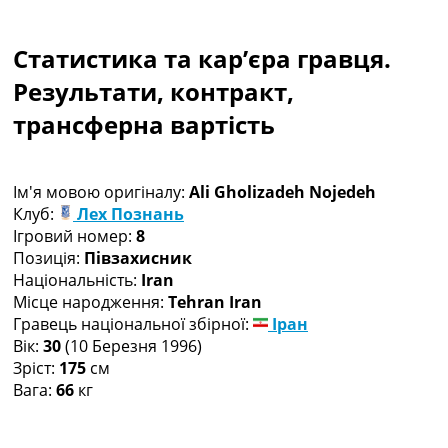
Колективний прогноз
Турніри
Статистика та кар’єра гравця.
Чемпіонат Світу
Україна. Прем’єр-Ліга
Результати, контракт,
Україна. Перша Ліга
трансферна вартість
Ліга Чемпіонів
Англія. Прем’єр-Ліга
Іспанія. Ла Ліга
Ім'я мовою оригіналу:
Ali Gholizadeh Nojedeh
Ще Турніри >>>
Клуб:
Лех Познань
Таблиці
Ігровий номер:
8
Чемпіонат Світу. Турнирні таблиці
Позиція:
Півзахисник
Таблиця УПЛ
Національність:
Iran
Перша Ліга
Місце народження:
Tehran Iran
Таблиця АПЛ
Гравець національної збірної:
Іран
Таблиця Ла Ліги
Вік:
30
(10 Березня 1996)
Таблиця Ліги Чемпіонів
Зріст:
175
см
Всі таблиці >>>
Вага:
66
кг
Рейтинги
Рейтинг країн УЄФА
Рейтинг клубів УЄФА