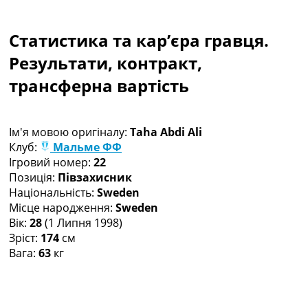
Колективний прогноз
Турніри
Статистика та кар’єра гравця.
Чемпіонат Світу
Україна. Прем’єр-Ліга
Результати, контракт,
Україна. Перша Ліга
трансферна вартість
Ліга Чемпіонів
Англія. Прем’єр-Ліга
Іспанія. Ла Ліга
Ім'я мовою оригіналу:
Taha Abdi Ali
Ще Турніри >>>
Клуб:
Мальме ФФ
Таблиці
Ігровий номер:
22
Чемпіонат Світу. Турнирні таблиці
Позиція:
Півзахисник
Таблиця УПЛ
Національність:
Sweden
Перша Ліга
Місце народження:
Sweden
Таблиця АПЛ
Вік:
28
(1 Липня 1998)
Таблиця Ла Ліги
Зріст:
174
см
Таблиця Ліги Чемпіонів
Вага:
63
кг
Всі таблиці >>>
Рейтинги
Рейтинг країн УЄФА
Рейтинг клубів УЄФА