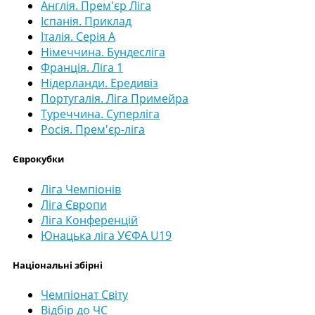
Англія. Прем'єр Ліга
Іспанія. Приклад
Італія. Серія А
Німеччина. Бундесліга
Франція. Ліга 1
Нідерланди. Ередивіз
Португалія. Ліга Примейра
Туреччина. Суперліга
Росія. Прем'єр-ліга
Єврокубки
Ліга Чемпіонів
Ліга Європи
Ліга Конференцій
Юнацька ліга УЄФА U19
Національні збірні
Чемпіонат Світу
Відбір до ЧС