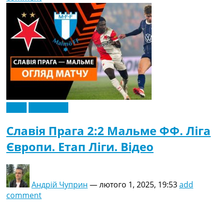
Відео
Ексклюзив
Славія Прага 2:2 Мальме ФФ. Ліга
Європи. Етап Ліги. Відео
Андрій Чуприн
—
лютого 1, 2025, 19:53
add
comment