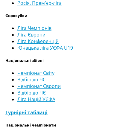
Росія. Прем'єр-ліга
Єврокубки
Ліга Чемпіонів
Ліга Європи
Ліга Конференцій
Юнацька ліга УЄФА U19
Національні збірні
Чемпіонат Світу
Відбір до ЧС
Чемпіонат Європи
Відбір до ЧЄ
Ліга Націй УЄФА
Турнірні таблиці
Національні чемпіонати