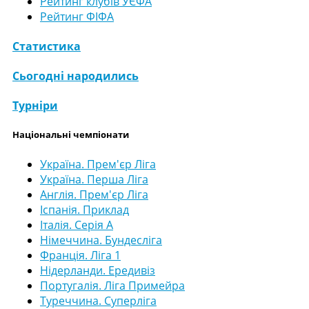
Рейтинг клубів УЄФА
Рейтинг ФІФА
Статистика
Сьогодні народились
Турніри
Національні чемпіонати
Україна. Прем'єр Ліга
Україна. Перша Ліга
Англія. Прем'єр Ліга
Іспанія. Приклад
Італія. Серія А
Німеччина. Бундесліга
Франція. Ліга 1
Нідерланди. Ередивіз
Португалія. Ліга Примейра
Туреччина. Суперліга