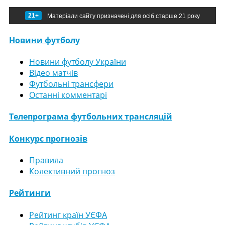
21+
Матеріали сайту призначені для осіб старше 21 року
Новини футболу
Новини футболу України
Відео матчів
Футбольні трансфери
Останні комментарі
Телепрограма футбольних трансляцій
Конкурс прогнозів
Правила
Колективний прогноз
Рейтинги
Рейтинг країн УЄФА