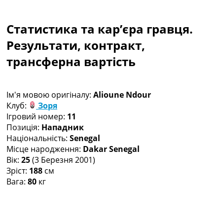
Колективний прогноз
Турніри
Статистика та кар’єра гравця.
Чемпіонат Світу
Україна. Прем’єр-Ліга
Результати, контракт,
Україна. Перша Ліга
трансферна вартість
Ліга Чемпіонів
Англія. Прем’єр-Ліга
Іспанія. Ла Ліга
Ім'я мовою оригіналу:
Alioune Ndour
Ще Турніри >>>
Клуб:
Зоря
Таблиці
Ігровий номер:
11
Чемпіонат Світу. Турнирні таблиці
Позиція:
Нападник
Таблиця УПЛ
Національність:
Senegal
Перша Ліга
Місце народження:
Dakar Senegal
Таблиця АПЛ
Вік:
25
(3 Березня 2001)
Таблиця Ла Ліги
Зріст:
188
см
Таблиця Ліги Чемпіонів
Вага:
80
кг
Всі таблиці >>>
Рейтинги
Рейтинг країн УЄФА
Рейтинг клубів УЄФА