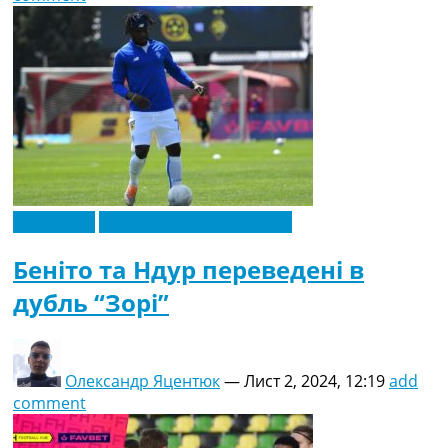
Ексклюзив
Новини футболу України
Беніто та Ндур переведені в
дубль “Зорі”
Олександр Яцентюк
—
Лист 2, 2024, 12:19
add
comment