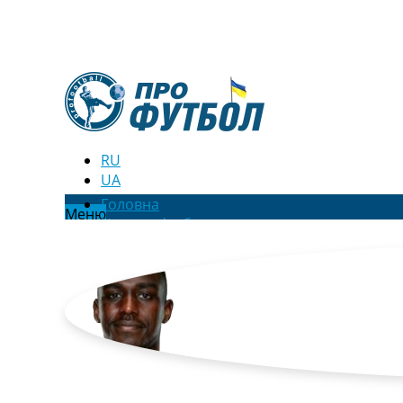
RU
UA
Головна
Меню
Новини футболу
Відео
Новини футболу України
Футбольні трансфери
Останні коментарі
Конкурс прогнозів
Логін
Рейтінги
Правила
Колективний прогноз