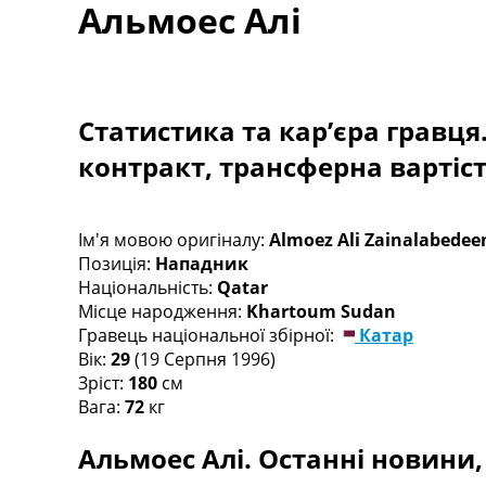
Альмоес Алі
Турніри
Чемпіонат Світу
Україна. Прем’єр-Ліга
Україна. Перша Ліга
Ліга Чемпіонів
Статистика та кар’єра гравця
Англія. Прем’єр-Ліга
контракт, трансферна вартіс
Іспанія. Ла Ліга
Ще Турніри >>>
Таблиці
Чемпіонат Світу. Турнирні таблиці
Ім'я мовою оригіналу:
Almoez Ali Zainalabede
Таблиця УПЛ
Позиція:
Нападник
Перша Ліга
Національність:
Qatar
Таблиця АПЛ
Місце народження:
Khartoum Sudan
Таблиця Ла Ліги
Гравець національної збірної:
Катар
Таблиця Ліги Чемпіонів
Вік:
29
(19 Серпня 1996)
Всі таблиці >>>
Зріст:
180
см
Рейтинги
Вага:
72
кг
Рейтинг країн УЄФА
Альмоес Алі. Останні новини, 
Рейтинг клубів УЄФА
Рейтинг ФІФА