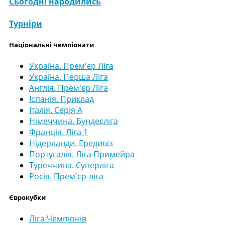
Сьогодні народились
Турніри
Національні чемпіонати
Україна. Прем'єр Ліга
Україна. Перша Ліга
Англія. Прем'єр Ліга
Іспанія. Приклад
Італія. Серія А
Німеччина. Бундесліга
Франція. Ліга 1
Нідерланди. Ередивіз
Португалія. Ліга Примейра
Туреччина. Суперліга
Росія. Прем'єр-ліга
Єврокубки
Ліга Чемпіонів