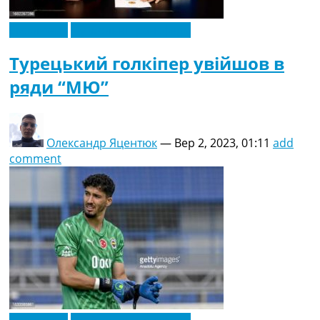
Ексклюзив
Футбольні трансфери
Турецький голкіпер увійшов в
ряди “МЮ”
Олександр Яцентюк
—
Вер 2, 2023, 01:11
add
comment