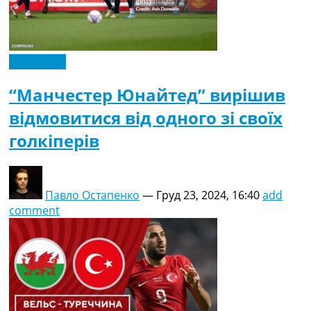
Ексклюзив
“Манчестер Юнайтед” вирішив
відмовитися від одного зі своїх
голкіперів
Павло Остапенко
—
Груд 23, 2024, 16:40
add
comment