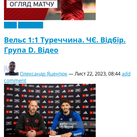
Відео
Ексклюзив
Вельс 1:1 Туреччина. ЧЄ. Відбір.
Група D. Відео
Олександр Яцентюк
—
Лист 22, 2023, 08:44
add
comment