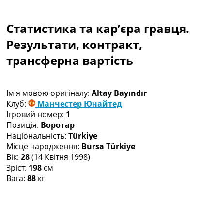
Колективний прогноз
Турніри
Статистика та кар’єра гравця.
Чемпіонат Світу
Україна. Прем’єр-Ліга
Результати, контракт,
Україна. Перша Ліга
трансферна вартість
Ліга Чемпіонів
Англія. Прем’єр-Ліга
Іспанія. Ла Ліга
Ім'я мовою оригіналу:
Altay Bayındır
Ще Турніри >>>
Клуб:
Манчестер Юнайтед
Таблиці
Ігровий номер:
1
Чемпіонат Світу. Турнирні таблиці
Позиція:
Воротар
Таблиця УПЛ
Національність:
Türkiye
Перша Ліга
Місце народження:
Bursa Türkiye
Таблиця АПЛ
Вік:
28
(14 Квітня 1998)
Таблиця Ла Ліги
Зріст:
198
см
Таблиця Ліги Чемпіонів
Вага:
88
кг
Всі таблиці >>>
Рейтинги
Рейтинг країн УЄФА
Рейтинг клубів УЄФА