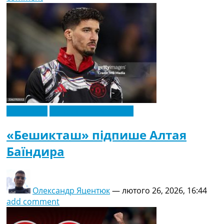
Ексклюзив
Футбольні трансфери
«Бешикташ» підпише Алтая
Баїндира
Олександр Яцентюк
—
лютого 26, 2026, 16:44
add comment