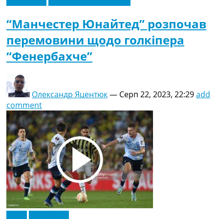
Ексклюзив
Футбольні трансфери
“Манчестер Юнайтед” розпочав
перемовини щодо голкіпера
“Фенербахче”
Олександр Яцентюк
—
Серп 22, 2023, 22:29
add
comment
Відео
Ексклюзив