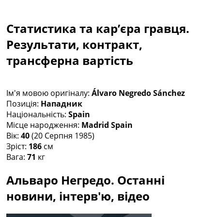
Колективний прогноз
Турніри
Статистика та кар’єра гравця.
Чемпіонат Світу
Україна. Прем’єр-Ліга
Результати, контракт,
Україна. Перша Ліга
трансферна вартість
Ліга Чемпіонів
Англія. Прем’єр-Ліга
Іспанія. Ла Ліга
Ім'я мовою оригіналу:
Álvaro Negredo Sánchez
Ще Турніри >>>
Позиція:
Нападник
Таблиці
Національність:
Spain
Чемпіонат Світу. Турнирні таблиці
Місце народження:
Madrid Spain
Таблиця УПЛ
Вік:
40
(20 Серпня 1985)
Перша Ліга
Зріст:
186
см
Таблиця АПЛ
Вага:
71
кг
Таблиця Ла Ліги
Таблиця Ліги Чемпіонів
Альваро Негредо. Останні
Всі таблиці >>>
Рейтинги
новини, інтерв'ю, відео
Рейтинг країн УЄФА
Рейтинг клубів УЄФА