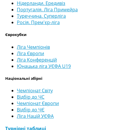
Нідерланди. Ередивіз
Португалія. Ліга Примейра
Туреччина. Суперліга
Росія. Прем'єр-ліга
Єврокубки
Ліга Чемпіонів
Ліга Європи
Ліга Конференцій
Юнацька ліга УЄФА U19
Національні збірні
Чемпіонат Світу
Відбір до ЧС
Чемпіонат Європи
Відбір до ЧЄ
Ліга Націй УЄФА
Турнірні таблиці