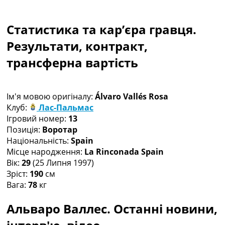
Колективний прогноз
Турніри
Статистика та кар’єра гравця.
Чемпіонат Світу
Україна. Прем’єр-Ліга
Результати, контракт,
Україна. Перша Ліга
трансферна вартість
Ліга Чемпіонів
Англія. Прем’єр-Ліга
Іспанія. Ла Ліга
Ім'я мовою оригіналу:
Álvaro Vallés Rosa
Ще Турніри >>>
Клуб:
Лас-Пальмас
Таблиці
Ігровий номер:
13
Чемпіонат Світу. Турнирні таблиці
Позиція:
Воротар
Таблиця УПЛ
Національність:
Spain
Перша Ліга
Місце народження:
La Rinconada Spain
Таблиця АПЛ
Вік:
29
(25 Липня 1997)
Таблиця Ла Ліги
Зріст:
190
см
Таблиця Ліги Чемпіонів
Вага:
78
кг
Всі таблиці >>>
Рейтинги
Альваро Валлес. Останні новини,
Рейтинг країн УЄФА
Рейтинг клубів УЄФА