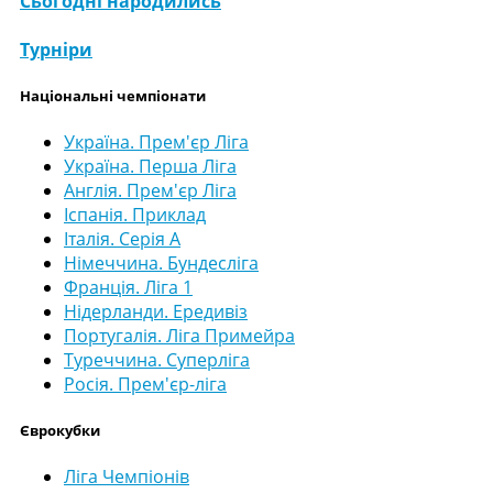
Сьогодні народились
Турніри
Національні чемпіонати
Україна. Прем'єр Ліга
Україна. Перша Ліга
Англія. Прем'єр Ліга
Іспанія. Приклад
Італія. Серія А
Німеччина. Бундесліга
Франція. Ліга 1
Нідерланди. Ередивіз
Португалія. Ліга Примейра
Туреччина. Суперліга
Росія. Прем'єр-ліга
Єврокубки
Ліга Чемпіонів