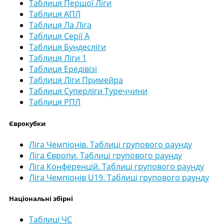
Таблиця Першої Ліги
Таблиця АПЛ
Таблиця Ла Ліга
Таблиця Серії А
Таблиця Бундесліги
Таблиця Ліги 1
Таблиця Ередівізі
Таблиця Ліги Примейра
Таблиця Суперліги Туреччини
Таблиця РПЛ
Єврокубки
Ліга Чемпіонів. Таблиці групового раунду
Ліга Європи. Таблиці групового раунду
Ліга Конференцій. Таблиці групового раунду
Ліга Чемпіонів U19. Таблиці групового раунду
Національні збірні
Таблиці ЧС