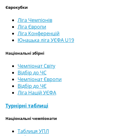
Єврокубки
Ліга Чемпіонів
Ліга Європи
Ліга Конференцій
Юнацька ліга УЄФА U19
Національні збірні
Чемпіонат Світу
Відбір до ЧС
Чемпіонат Європи
Відбір до ЧЄ
Ліга Націй УЄФА
Турнірні таблиці
Національні чемпіонати
Таблиця УПЛ