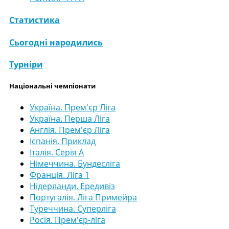
Статистика
Сьогодні народились
Турніри
Національні чемпіонати
Україна. Прем'єр Ліга
Україна. Перша Ліга
Англія. Прем'єр Ліга
Іспанія. Приклад
Італія. Серія А
Німеччина. Бундесліга
Франція. Ліга 1
Нідерланди. Ередивіз
Португалія. Ліга Примейра
Туреччина. Суперліга
Росія. Прем'єр-ліга