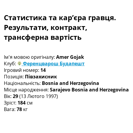
Колективний прогноз
Турніри
Статистика та кар’єра гравця.
Чемпіонат Світу
Україна. Прем’єр-Ліга
Результати, контракт,
Україна. Перша Ліга
трансферна вартість
Ліга Чемпіонів
Англія. Прем’єр-Ліга
Іспанія. Ла Ліга
Ім'я мовою оригіналу:
Amer Gojak
Ще Турніри >>>
Клуб:
Ференцварош Будапешт
Таблиці
Ігровий номер:
14
Чемпіонат Світу. Турнирні таблиці
Позиція:
Півзахисник
Таблиця УПЛ
Національність:
Bosnia and Herzegovina
Перша Ліга
Місце народження:
Sarajevo Bosnia and Herzegovina
Таблиця АПЛ
Вік:
29
(13 Лютого 1997)
Таблиця Ла Ліги
Зріст:
184
см
Таблиця Ліги Чемпіонів
Вага:
78
кг
Всі таблиці >>>
Рейтинги
Рейтинг країн УЄФА
Рейтинг клубів УЄФА