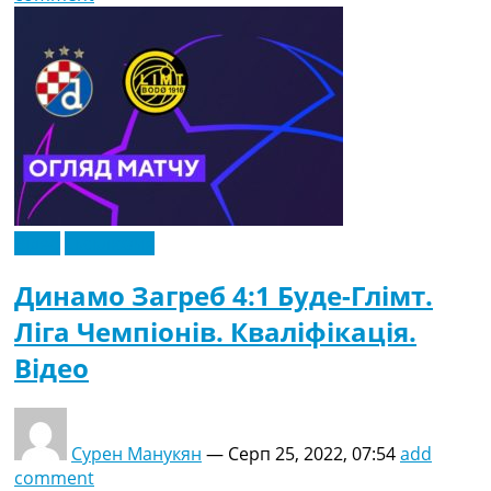
Відео
Ексклюзив
Динамо Загреб 4:1 Буде-Глімт.
Ліга Чемпіонів. Кваліфікація.
Відео
Сурен Манукян
—
Серп 25, 2022, 07:54
add
comment