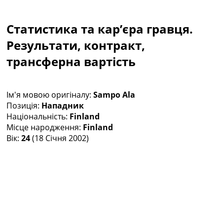
Колективний прогноз
Турніри
Статистика та кар’єра гравця.
Чемпіонат Світу
Україна. Прем’єр-Ліга
Результати, контракт,
Україна. Перша Ліга
трансферна вартість
Ліга Чемпіонів
Англія. Прем’єр-Ліга
Іспанія. Ла Ліга
Ім'я мовою оригіналу:
Sampo Ala
Ще Турніри >>>
Позиція:
Нападник
Таблиці
Національність:
Finland
Чемпіонат Світу. Турнирні таблиці
Місце народження:
Finland
Таблиця УПЛ
Вік:
24
(18 Січня 2002)
Перша Ліга
Таблиця АПЛ
Таблиця Ла Ліги
Таблиця Ліги Чемпіонів
Всі таблиці >>>
Рейтинги
Рейтинг країн УЄФА
Рейтинг клубів УЄФА