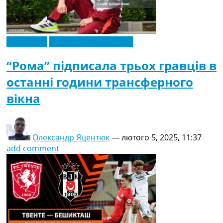
Ексклюзив
Футбольні трансфери
“Рома” підписала трьох гравців в
останні години трансферного
вікна
Олександр Яцентюк
—
лютого 5, 2025, 11:37
add comment