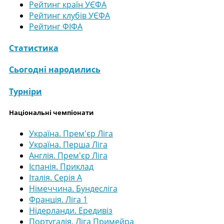
Рейтинг країн УЄФА
Рейтинг клубів УЄФА
Рейтинг ФІФА
Статистика
Сьогодні народились
Турніри
Національні чемпіонати
Україна. Прем'єр Ліга
Україна. Перша Ліга
Англія. Прем'єр Ліга
Іспанія. Приклад
Італія. Серія А
Німеччина. Бундесліга
Франція. Ліга 1
Нідерланди. Ередивіз
Португалія. Ліга Примейра