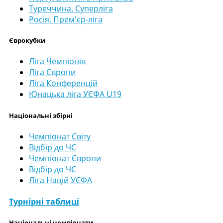
Туреччина. Суперліга
Росія. Прем'єр-ліга
Єврокубки
Ліга Чемпіонів
Ліга Європи
Ліга Конференцій
Юнацька ліга УЄФА U19
Національні збірні
Чемпіонат Світу
Відбір до ЧС
Чемпіонат Європи
Відбір до ЧЄ
Ліга Націй УЄФА
Турнірні таблиці
Національні чемпіонати