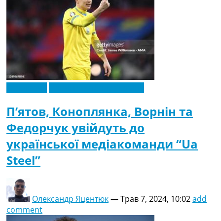
Ексклюзив
Новини футболу України
П’ятов, Коноплянка, Ворнін та
Федорчук увійдуть до
української медіакоманди “Ua
Steel”
Олександр Яцентюк
—
Трав 7, 2024, 10:02
add
comment