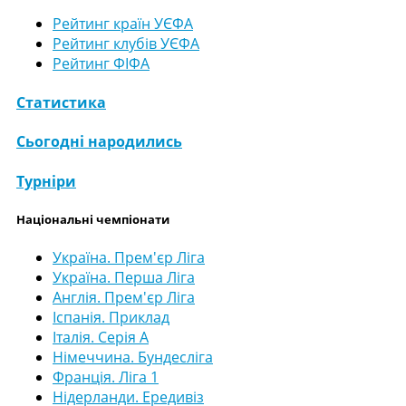
Рейтинг країн УЄФА
Рейтинг клубів УЄФА
Рейтинг ФІФА
Статистика
Сьогодні народились
Турніри
Національні чемпіонати
Україна. Прем'єр Ліга
Україна. Перша Ліга
Англія. Прем'єр Ліга
Іспанія. Приклад
Італія. Серія А
Німеччина. Бундесліга
Франція. Ліга 1
Нідерланди. Ередивіз