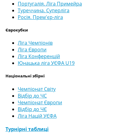
Португалія. Ліга Примейра
Туреччина. Суперліга
Росія. Прем'єр-ліга
Єврокубки
Ліга Чемпіонів
Ліга Європи
Ліга Конференцій
Юнацька ліга УЄФА U19
Національні збірні
Чемпіонат Світу
Відбір до ЧС
Чемпіонат Європи
Відбір до ЧЄ
Ліга Націй УЄФА
Турнірні таблиці