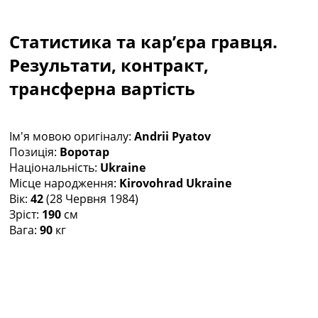
Колективний прогноз
Турніри
Статистика та кар’єра гравця.
Чемпіонат Світу
Україна. Прем’єр-Ліга
Результати, контракт,
Україна. Перша Ліга
трансферна вартість
Ліга Чемпіонів
Англія. Прем’єр-Ліга
Іспанія. Ла Ліга
Ім'я мовою оригіналу:
Andrii Pyatov
Ще Турніри >>>
Позиція:
Воротар
Таблиці
Національність:
Ukraine
Чемпіонат Світу. Турнирні таблиці
Місце народження:
Kirovohrad Ukraine
Таблиця УПЛ
Вік:
42
(28 Червня 1984)
Перша Ліга
Зріст:
190
см
Таблиця АПЛ
Вага:
90
кг
Таблиця Ла Ліги
Таблиця Ліги Чемпіонів
Всі таблиці >>>
Рейтинги
Рейтинг країн УЄФА
Рейтинг клубів УЄФА