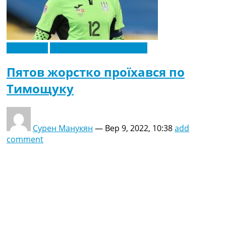
Ексклюзив
Новини футболу України
Пятов жорстко проїхався по
Тимощуку
Сурен Манукян
—
Вер 9, 2022, 10:38
add
comment