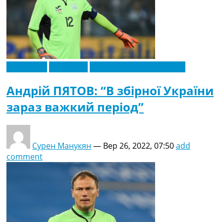
Ексклюзив
Ліга націй
Новини футболу України
Андрій ПЯТОВ: “В збірної України
зараз важкий період”
Сурен Манукян
—
Вер 26, 2022, 07:50
add
comment