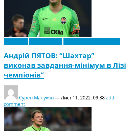
Ексклюзив
Ліга Чемпіонів
Новини футболу України
Андрій ПЯТОВ: “Шахтар”
виконав завдання-мінімум в Лізі
чемпіонів”
Сурен Манукян
—
Лист 11, 2022, 09:38
add
comment