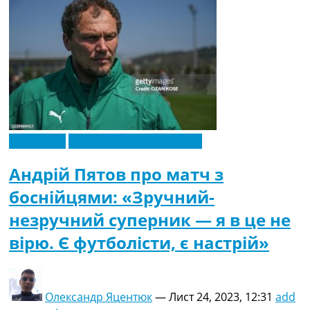
Ексклюзив
Новини футболу України
Андрій Пятов про матч з
боснійцями: «Зручний-
незручний суперник — я в це не
вірю. Є футболісти, є настрій»
Олександр Яцентюк
—
Лист 24, 2023, 12:31
add