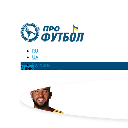
RU
UA
Головна
Меню
Новини футболу
Відео
Новини футболу України
Футбольні трансфери
Останні коментарі
Конкурс прогнозів
Логін
Рейтінги
Правила
Колективний прогноз