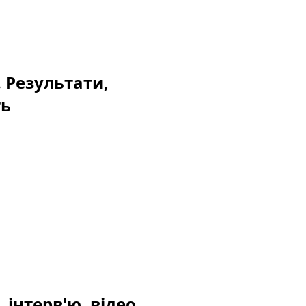
. Результати,
ть
 інтерв'ю, відео