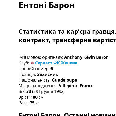
Ентоні Барон
Турніри
Чемпіонат Світу
Україна. Прем’єр-Ліга
Україна. Перша Ліга
Ліга Чемпіонів
Статистика та кар’єра гравця
Англія. Прем’єр-Ліга
контракт, трансферна вартіс
Іспанія. Ла Ліга
Ще Турніри >>>
Таблиці
Чемпіонат Світу. Турнирні таблиці
Ім'я мовою оригіналу:
Anthony Kévin Baron
Таблиця УПЛ
Клуб:
Серветт ФК Женева
Перша Ліга
Ігровий номер:
6
Таблиця АПЛ
Позиція:
Захисник
Таблиця Ла Ліги
Національність:
Guadeloupe
Таблиця Ліги Чемпіонів
Місце народження:
Villepinte France
Всі таблиці >>>
Вік:
33
(29 Грудня 1992)
Рейтинги
Зріст:
180
см
Рейтинг країн УЄФА
Вага:
75
кг
Рейтинг клубів УЄФА
Ентоні Барон. Останні новини,
Рейтинг ФІФА