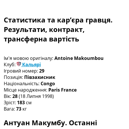
Рейтинг ФІФА
Телепрограма
Статистика та кар’єра гравця.
RU
UA
Результати, контракт,
трансферна вартість
Categories
Головна
Новини футболу
Ім'я мовою оригіналу:
Antoine Makoumbou
Відео
Клуб:
Кальярі
Новини футболу України
Ігровий номер:
29
Футбольні трансфери
Позиція:
Півзахисник
Останні коментарі
Національність:
Congo
Конкурс прогнозів
Місце народження:
Paris France
Логін
Вік:
28
(18 Липня 1998)
Рейтінги
Зріст:
183
см
Правила
Вага:
73
кг
Колективний прогноз
Турніри
Антуан Макумбу. Останні
Чемпіонат Світу