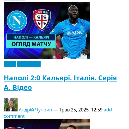
Відео
Ексклюзив
Наполі 2:0 Кальярі. Італія. Серія
A. Відео
Андрій Чуприн
—
Трав 25, 2025, 12:59
add
comment