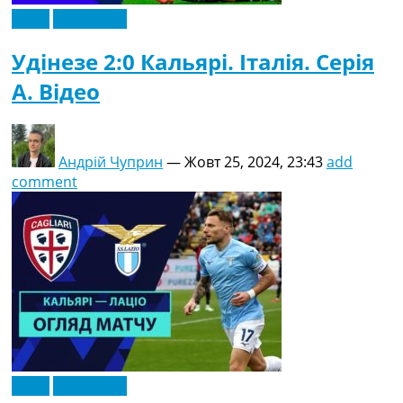
Відео
Ексклюзив
Удінезе 2:0 Кальярі. Італія. Серія
A. Відео
Андрій Чуприн
—
Жовт 25, 2024, 23:43
add
comment
Відео
Ексклюзив