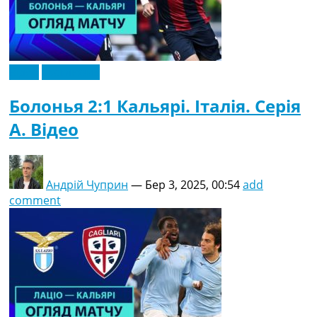
Відео
Ексклюзив
Болонья 2:1 Кальярі. Італія. Серія
A. Відео
Андрій Чуприн
—
Бер 3, 2025, 00:54
add
comment