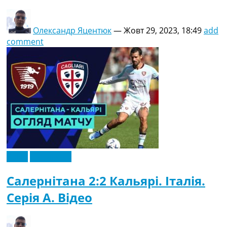
Олександр Яцентюк
—
Жовт 29, 2023, 18:49
add
comment
Відео
Ексклюзив
Салернітана 2:2 Кальярі. Італія.
Серія A. Відео