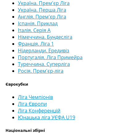
Україна. Прем'єр Ліга
Україна. Перша Ліга
Англія. Прем'єр Ліга
Іспанія. Приклад
Італія. Серія А
Німеччина. Бундесліга
Франція. Ліга 1
Нідерланди. Ередивіз
Португалія. Ліга Примейра
Туреччина. Суперліга
Росія. Прем'єр-ліга
Єврокубки
Ліга Чемпіонів
Ліга Європи
Ліга Конференцій
Юнацька ліга УЄФА U19
Національні збірні