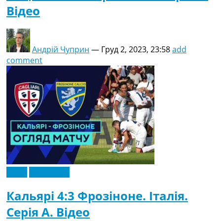
Відео
Андрій Чуприн
—
Груд 2, 2023, 23:58
add
comment
Відео
Ексклюзив
Кальярі 4:3 Фрозіноне. Італія.
Серія A. Відео