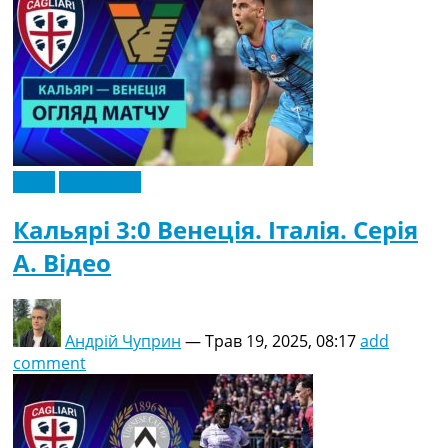
Відео
Ексклюзив
Кальярі 3:0 Венеція. Італія. Серія
A. Відео
Андрій Чуприн
—
Трав 19, 2025, 08:17
add
comment