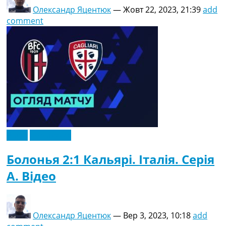
Олександр Яцентюк
—
Жовт 22, 2023, 21:39
add
comment
Відео
Ексклюзив
Болонья 2:1 Кальярі. Італія. Серія
A. Відео
Олександр Яцентюк
—
Вер 3, 2023, 10:18
add