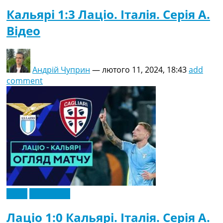
Кальярі 1:3 Лаціо. Італія. Серія A.
Відео
Андрій Чуприн
—
лютого 11, 2024, 18:43
add
comment
Відео
Ексклюзив
Лаціо 1:0 Кальярі. Італія. Серія A.