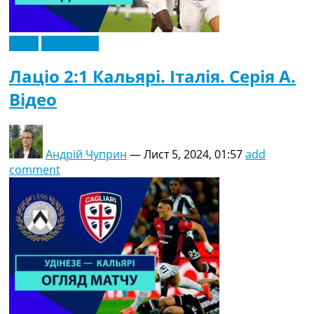
Відео
Ексклюзив
Лаціо 2:1 Кальярі. Італія. Серія A.
Відео
Андрій Чуприн
—
Лист 5, 2024, 01:57
add
comment