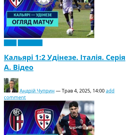
Відео
Ексклюзив
Кальярі 1:2 Удінезе. Італія. Серія
A. Відео
Андрій Чуприн
—
Трав 4, 2025, 14:00
add
comment