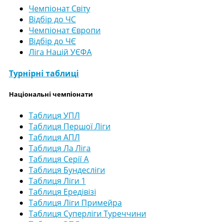
Чемпіонат Світу
Відбір до ЧС
Чемпіонат Європи
Відбір до ЧЄ
Ліга Націй УЄФА
Турнірні таблиці
Національні чемпіонати
Таблиця УПЛ
Таблиця Першої Ліги
Таблиця АПЛ
Таблиця Ла Ліга
Таблиця Серії А
Таблиця Бундесліги
Таблиця Ліги 1
Таблиця Ередівізі
Таблиця Ліги Примейра
Таблиця Суперліги Туреччини