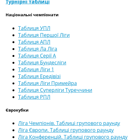
Турнірні таблиці
Національні чемпіонати
Таблиця УПЛ
Таблиця Першої Ліги
Таблиця АПЛ
Таблиця Ла Ліга
Таблиця Серії А
Таблиця Бундесліги
Таблиця Ліги 1
Таблиця Ередівізі
Таблиця Ліги Примейра
Таблиця Суперліги Туреччини
Таблиця РПЛ
Єврокубки
Ліга Чемпіонів. Таблиці групового раунду
Ліга Європи. Таблиці групового раунду
Ліга Конференцій. Таблиці групового раунду