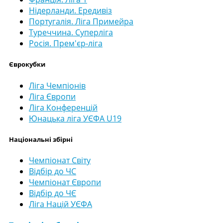
Нідерланди. Ередивіз
Португалія. Ліга Примейра
Туреччина. Суперліга
Росія. Прем'єр-ліга
Єврокубки
Ліга Чемпіонів
Ліга Європи
Ліга Конференцій
Юнацька ліга УЄФА U19
Національні збірні
Чемпіонат Світу
Відбір до ЧС
Чемпіонат Європи
Відбір до ЧЄ
Ліга Націй УЄФА