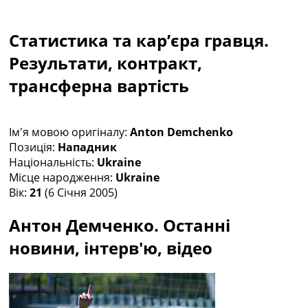
Колективний прогноз
Турніри
Статистика та кар’єра гравця.
Чемпіонат Світу
Україна. Прем’єр-Ліга
Результати, контракт,
Україна. Перша Ліга
трансферна вартість
Ліга Чемпіонів
Англія. Прем’єр-Ліга
Іспанія. Ла Ліга
Ім'я мовою оригіналу:
Anton Demchenko
Ще Турніри >>>
Позиція:
Нападник
Таблиці
Національність:
Ukraine
Чемпіонат Світу. Турнирні таблиці
Місце народження:
Ukraine
Таблиця УПЛ
Вік:
21
(6 Січня 2005)
Перша Ліга
Таблиця АПЛ
Антон Демченко. Останні
Таблиця Ла Ліги
Таблиця Ліги Чемпіонів
новини, інтерв'ю, відео
Всі таблиці >>>
Рейтинги
Рейтинг країн УЄФА
Рейтинг клубів УЄФА