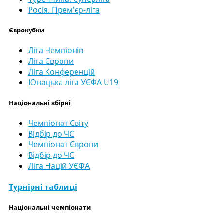
Росія. Прем'єр-ліга
Єврокубки
Ліга Чемпіонів
Ліга Європи
Ліга Конференцій
Юнацька ліга УЄФА U19
Національні збірні
Чемпіонат Світу
Відбір до ЧС
Чемпіонат Європи
Відбір до ЧЄ
Ліга Націй УЄФА
Турнірні таблиці
Національні чемпіонати