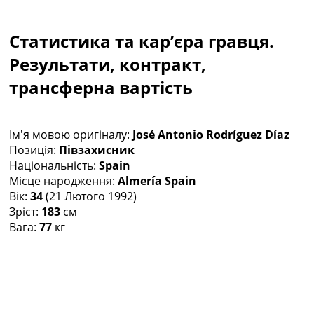
Колективний прогноз
Турніри
Статистика та кар’єра гравця.
Чемпіонат Світу
Україна. Прем’єр-Ліга
Результати, контракт,
Україна. Перша Ліга
трансферна вартість
Ліга Чемпіонів
Англія. Прем’єр-Ліга
Іспанія. Ла Ліга
Ім'я мовою оригіналу:
José Antonio Rodríguez Díaz
Ще Турніри >>>
Позиція:
Півзахисник
Таблиці
Національність:
Spain
Чемпіонат Світу. Турнирні таблиці
Місце народження:
Almería Spain
Таблиця УПЛ
Вік:
34
(21 Лютого 1992)
Перша Ліга
Зріст:
183
см
Таблиця АПЛ
Вага:
77
кг
Таблиця Ла Ліги
Таблиця Ліги Чемпіонів
Всі таблиці >>>
Рейтинги
Рейтинг країн УЄФА
Рейтинг клубів УЄФА