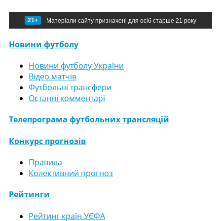
21+
Матеріали сайту призначені для осіб старше 21 року
Новини футболу
Новини футболу України
Відео матчів
Футбольні трансфери
Останні комментарі
Телепрограма футбольних трансляцій
Конкурс прогнозів
Правила
Колективний прогноз
Рейтинги
Рейтинг країн УЄФА