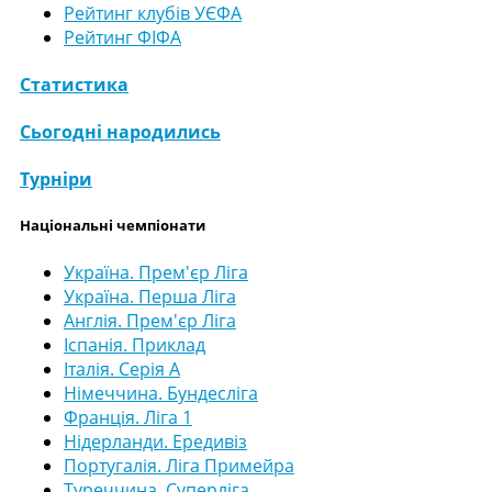
Рейтинг клубів УЄФА
Рейтинг ФІФА
Статистика
Сьогодні народились
Турніри
Національні чемпіонати
Україна. Прем'єр Ліга
Україна. Перша Ліга
Англія. Прем'єр Ліга
Іспанія. Приклад
Італія. Серія А
Німеччина. Бундесліга
Франція. Ліга 1
Нідерланди. Ередивіз
Португалія. Ліга Примейра
Туреччина. Суперліга