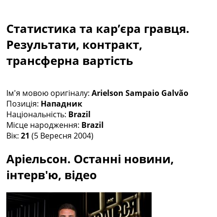
Колективний прогноз
Турніри
Статистика та кар’єра гравця.
Чемпіонат Світу
Україна. Прем’єр-Ліга
Результати, контракт,
Україна. Перша Ліга
трансферна вартість
Ліга Чемпіонів
Англія. Прем’єр-Ліга
Іспанія. Ла Ліга
Ім'я мовою оригіналу:
Arielson Sampaio Galvão
Ще Турніри >>>
Позиція:
Нападник
Таблиці
Національність:
Brazil
Чемпіонат Світу. Турнирні таблиці
Місце народження:
Brazil
Таблиця УПЛ
Вік:
21
(5 Вересня 2004)
Перша Ліга
Таблиця АПЛ
Аріельсон. Останні новини,
Таблиця Ла Ліги
Таблиця Ліги Чемпіонів
інтерв'ю, відео
Всі таблиці >>>
Рейтинги
Рейтинг країн УЄФА
Рейтинг клубів УЄФА