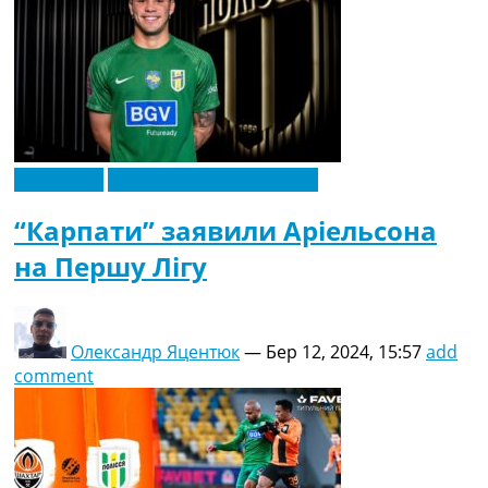
Рейтинг ФІФА
Телепрограма
RU
UA
Categories
Ексклюзив
Новини футболу України
Головна
Новини футболу
“Карпати” заявили Аріельсона
Відео
на Першу Лігу
Новини футболу України
Футбольні трансфери
Останні коментарі
Конкурс прогнозів
Олександр Яцентюк
—
Бер 12, 2024, 15:57
add
Логін
comment
Рейтінги
Правила
Колективний прогноз
Турніри
Чемпіонат Світу