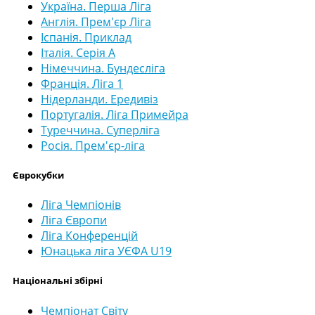
Україна. Перша Ліга
Англія. Прем'єр Ліга
Іспанія. Приклад
Італія. Серія А
Німеччина. Бундесліга
Франція. Ліга 1
Нідерланди. Ередивіз
Португалія. Ліга Примейра
Туреччина. Суперліга
Росія. Прем'єр-ліга
Єврокубки
Ліга Чемпіонів
Ліга Європи
Ліга Конференцій
Юнацька ліга УЄФА U19
Національні збірні
Чемпіонат Світу