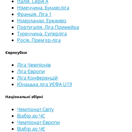
Італія. Серія А
Німеччина. Бундесліга
Франція. Ліга 1
Нідерланди. Ередивіз
Португалія. Ліга Примейра
Туреччина. Суперліга
Росія. Прем'єр-ліга
Єврокубки
Ліга Чемпіонів
Ліга Європи
Ліга Конференцій
Юнацька ліга УЄФА U19
Національні збірні
Чемпіонат Світу
Відбір до ЧС
Чемпіонат Європи
Відбір до ЧЄ