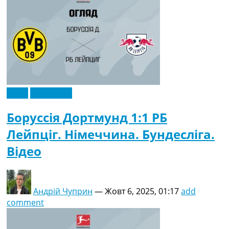
Відео
Ексклюзив
Боруссія Дортмунд 1:1 РБ
Лейпціг. Німеччина. Бундесліга.
Відео
Андрій Чуприн
—
Жовт 6, 2025, 01:17
add
comment