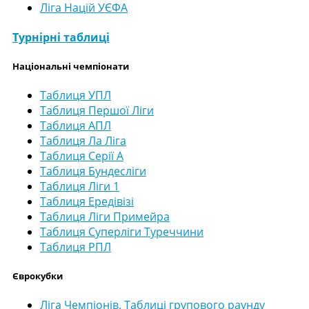
Ліга Націй УЄФА
Турнірні таблиці
Національні чемпіонати
Таблиця УПЛ
Таблиця Першої Ліги
Таблиця АПЛ
Таблиця Ла Ліга
Таблиця Серії А
Таблиця Бундесліги
Таблиця Ліги 1
Таблиця Ередівізі
Таблиця Ліги Примейра
Таблиця Суперліги Туреччини
Таблиця РПЛ
Єврокубки
Ліга Чемпіонів. Таблиці групового раунду