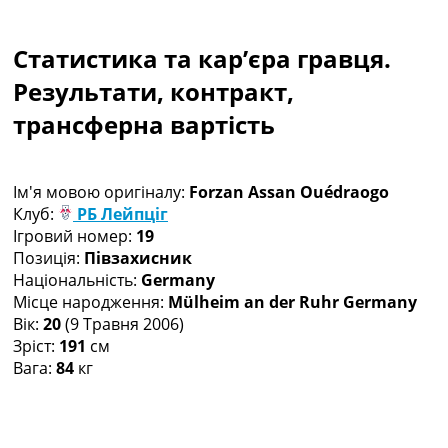
Колективний прогноз
Турніри
Статистика та кар’єра гравця.
Чемпіонат Світу
Україна. Прем’єр-Ліга
Результати, контракт,
Україна. Перша Ліга
трансферна вартість
Ліга Чемпіонів
Англія. Прем’єр-Ліга
Іспанія. Ла Ліга
Ім'я мовою оригіналу:
Forzan Assan Ouédraogo
Ще Турніри >>>
Клуб:
РБ Лейпціг
Таблиці
Ігровий номер:
19
Чемпіонат Світу. Турнирні таблиці
Позиція:
Півзахисник
Таблиця УПЛ
Національність:
Germany
Перша Ліга
Місце народження:
Mülheim an der Ruhr Germany
Таблиця АПЛ
Вік:
20
(9 Травня 2006)
Таблиця Ла Ліги
Зріст:
191
см
Таблиця Ліги Чемпіонів
Вага:
84
кг
Всі таблиці >>>
Рейтинги
Рейтинг країн УЄФА
Рейтинг клубів УЄФА