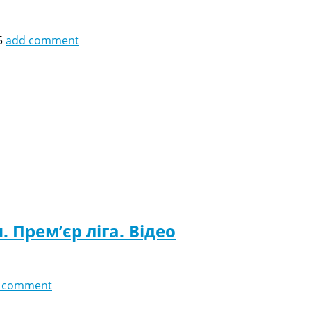
5
add comment
 Прем’єр ліга. Відео
 comment