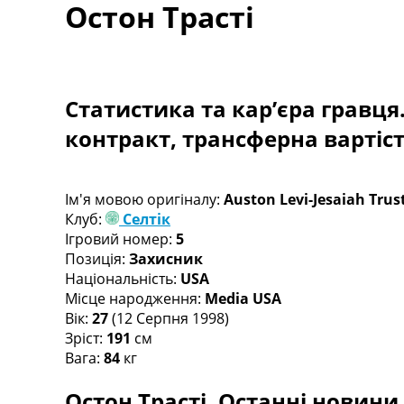
Остон Трасті
Турніри
Чемпіонат Світу
Україна. Прем’єр-Ліга
Україна. Перша Ліга
Ліга Чемпіонів
Статистика та кар’єра гравця
Англія. Прем’єр-Ліга
контракт, трансферна вартіс
Іспанія. Ла Ліга
Ще Турніри >>>
Таблиці
Чемпіонат Світу. Турнирні таблиці
Ім'я мовою оригіналу:
Auston Levi-Jesaiah Trus
Таблиця УПЛ
Клуб:
Селтік
Перша Ліга
Ігровий номер:
5
Таблиця АПЛ
Позиція:
Захисник
Таблиця Ла Ліги
Національність:
USA
Таблиця Ліги Чемпіонів
Місце народження:
Media USA
Всі таблиці >>>
Вік:
27
(12 Серпня 1998)
Рейтинги
Зріст:
191
см
Рейтинг країн УЄФА
Вага:
84
кг
Рейтинг клубів УЄФА
Остон Трасті. Останні новини,
Рейтинг ФІФА