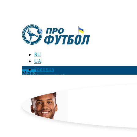
RU
UA
Головна
Меню
Новини футболу
Відео
Новини футболу України
Футбольні трансфери
Останні коментарі
Конкурс прогнозів
Логін
Рейтінги
Правила
Колективний прогноз