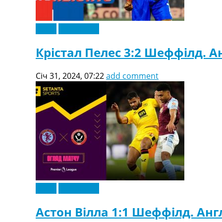
Відео
Ексклюзив
Крістал Пелес 3:2 Шеффілд. Ан
Січ 31, 2024, 07:22
add comment
Відео
Ексклюзив
Астон Вілла 1:1 Шеффілд. Англ