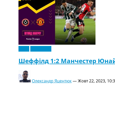
Відео
Ексклюзив
Шеффілд 1:2 Манчестер Юнайте
Олександр Яцентюк
—
Жовт 22, 2023, 10: