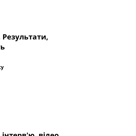
. Результати,
ть
ty
 інтерв'ю, відео