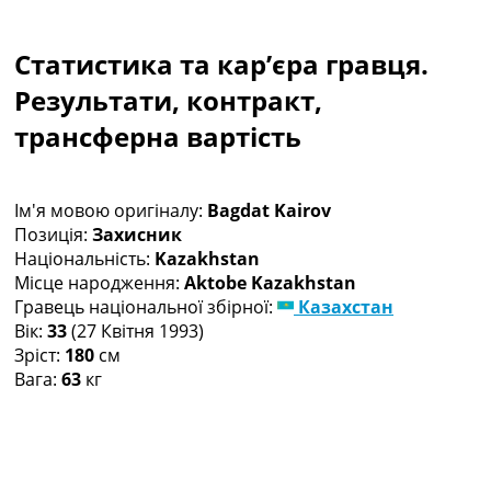
Колективний прогноз
Турніри
Статистика та кар’єра гравця.
Чемпіонат Світу
Україна. Прем’єр-Ліга
Результати, контракт,
Україна. Перша Ліга
трансферна вартість
Ліга Чемпіонів
Англія. Прем’єр-Ліга
Іспанія. Ла Ліга
Ім'я мовою оригіналу:
Bagdat Kairov
Ще Турніри >>>
Позиція:
Захисник
Таблиці
Національність:
Kazakhstan
Чемпіонат Світу. Турнирні таблиці
Місце народження:
Aktobe Kazakhstan
Таблиця УПЛ
Гравець національної збірної:
Казахстан
Перша Ліга
Вік:
33
(27 Квітня 1993)
Таблиця АПЛ
Зріст:
180
см
Таблиця Ла Ліги
Вага:
63
кг
Таблиця Ліги Чемпіонів
Всі таблиці >>>
Рейтинги
Рейтинг країн УЄФА
Рейтинг клубів УЄФА