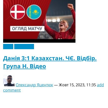
Відео
Ексклюзив
Данія 3:1 Казахстан. ЧЄ. Відбір.
Група H. Відео
Олександр Яцентюк
—
Жовт 15, 2023, 11:35
add
comment