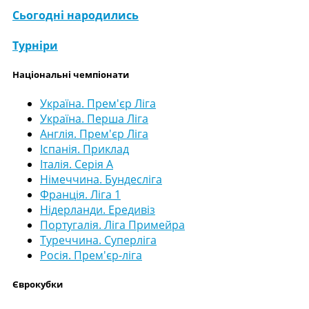
Сьогодні народились
Турніри
Національні чемпіонати
Україна. Прем'єр Ліга
Україна. Перша Ліга
Англія. Прем'єр Ліга
Іспанія. Приклад
Італія. Серія А
Німеччина. Бундесліга
Франція. Ліга 1
Нідерланди. Ередивіз
Португалія. Ліга Примейра
Туреччина. Суперліга
Росія. Прем'єр-ліга
Єврокубки