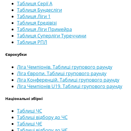
Таблиця Серії А
Таблиця Бундесліги
Таблиця Ліги 1
Таблиця Ередівізі
Таблиця Ліги Примейра
Таблиця Суперліги Туреччини
Таблиця РПЛ
Єврокубки
Ліга Чемпіонів. Таблиці групового раунду
Ліга Європи. Таблиці групового раунду
Ліга Конференцій. Таблиці групового раунду
Ліга Чемпіонів U19. Таблиці групового раунду
Національні збірні
Таблиці ЧС
Таблиці відбору до ЧС
Таблиці ЧЄ
Таблиці відбору до ЧЄ