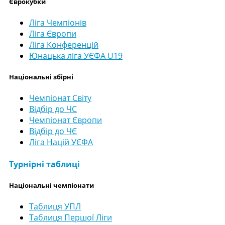
Єврокубки
Ліга Чемпіонів
Ліга Європи
Ліга Конференцій
Юнацька ліга УЄФА U19
Національні збірні
Чемпіонат Світу
Відбір до ЧС
Чемпіонат Європи
Відбір до ЧЄ
Ліга Націй УЄФА
Турнірні таблиці
Національні чемпіонати
Таблиця УПЛ
Таблиця Першої Ліги