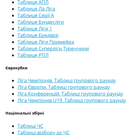
Таблиця АПЛ
Таблиця Ла Ліга
Таблиця Серії А
Таблиця Бундесліги
Таблиця Ліги 1
Таблиця Ередівізі
Таблиця Ліги Примейра
Таблиця Суперліги Туреччини
Таблиця РПЛ
Єврокубки
Ліга Чемпіонів. Таблиці групового раунду
Ліга Європи. Таблиці групового раунду
Ліга Конференцій. Таблиці групового раунду
Ліга Чемпіонів U19. Таблиці групового раунду
Національні збірні
Таблиці ЧС
Таблиці відбору до ЧС