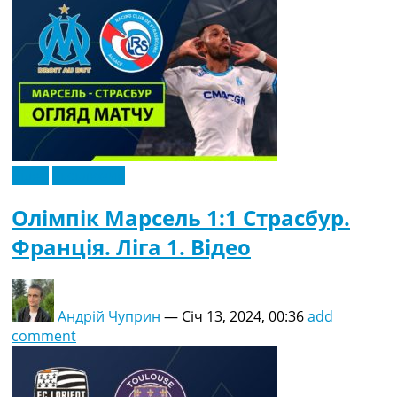
Відео
Ексклюзив
Олімпік Марсель 1:1 Страсбур.
Франція. Ліга 1. Відео
Андрій Чуприн
—
Січ 13, 2024, 00:36
add
comment