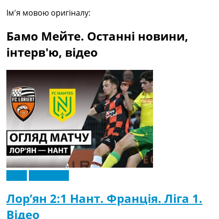
Рейтинг ФІФА
Ім'я мовою оригіналу:
Телепрограма
Бамо Мейте. Останні новини,
RU
UA
інтерв'ю, відео
Categories
Головна
Новини футболу
Відео
Новини футболу України
Футбольні трансфери
Останні коментарі
Конкурс прогнозів
Логін
Рейтінги
Відео
Ексклюзив
Правила
Колективний прогноз
Лор’ян 2:1 Нант. Франція. Ліга 1.
Турніри
Відео
Чемпіонат Світу