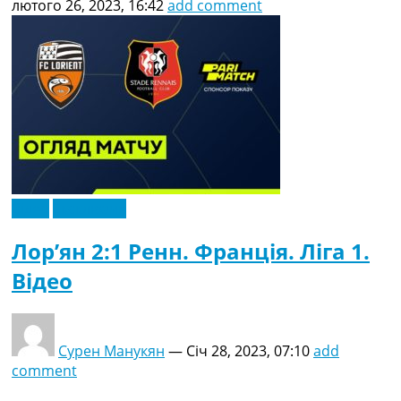
лютого 26, 2023, 16:42
add comment
Відео
Ексклюзив
Лор’ян 2:1 Ренн. Франція. Ліга 1.
Відео
Сурен Манукян
—
Січ 28, 2023, 07:10
add
comment