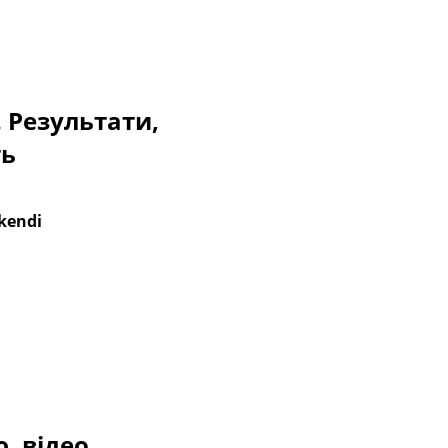
. Результати,
ть
kendi
ю, відео