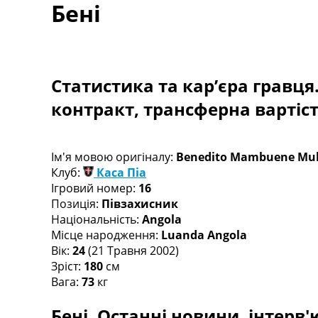
Бені
Турніри
Чемпіонат Світу
Україна. Прем’єр-Ліга
Україна. Перша Ліга
Ліга Чемпіонів
Статистика та кар’єра гравця
Англія. Прем’єр-Ліга
контракт, трансферна вартіс
Іспанія. Ла Ліга
Ще Турніри >>>
Таблиці
Чемпіонат Світу. Турнирні таблиці
Ім'я мовою оригіналу:
Benedito Mambuene Mu
Таблиця УПЛ
Клуб:
Каса Піа
Перша Ліга
Ігровий номер:
16
Таблиця АПЛ
Позиція:
Півзахисник
Таблиця Ла Ліги
Національність:
Angola
Таблиця Ліги Чемпіонів
Місце народження:
Luanda Angola
Всі таблиці >>>
Вік:
24
(21 Травня 2002)
Рейтинги
Зріст:
180
см
Рейтинг країн УЄФА
Вага:
73
кг
Рейтинг клубів УЄФА
Бені. Останні новини, інтерв'
Рейтинг ФІФА