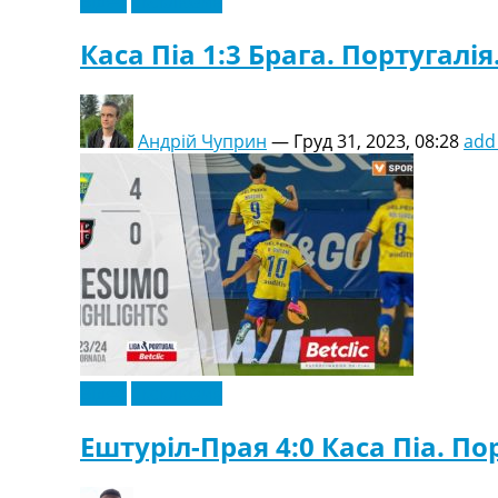
Відео
Ексклюзив
Каса Піа 1:3 Брага. Португалія
Андрій Чуприн
—
Груд 31, 2023, 08:28
add
Відео
Ексклюзив
Ештуріл-Прая 4:0 Каса Піа. По