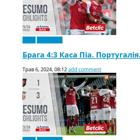
Відео
Ексклюзив
Брага 4:3 Каса Піа. Португалія
Трав 6, 2024, 08:12
add comment