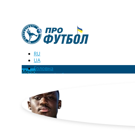
RU
UA
Головна
Меню
Новини футболу
Відео
Новини футболу України
Футбольні трансфери
Останні коментарі
Конкурс прогнозів
Логін
Рейтінги
Правила
Колективний прогноз