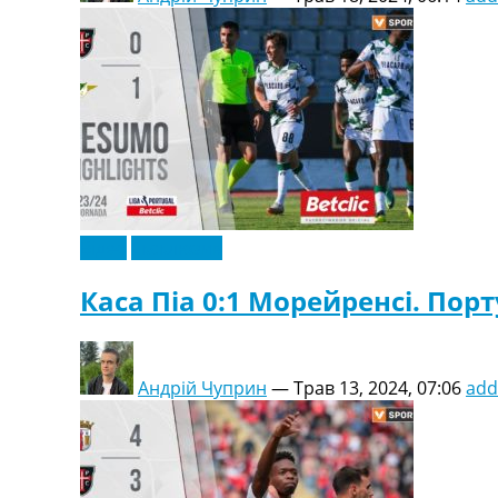
Відео
Ексклюзив
Каса Піа 0:1 Морейренсі. Порт
Андрій Чуприн
—
Трав 13, 2024, 07:06
add