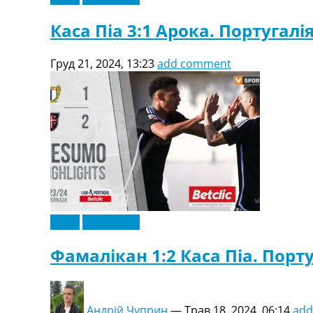
Каса Піа 3:1 Арока. Португалія
Груд 21, 2024, 13:23
add comment
Відео
Ексклюзив
Фамалікан 1:2 Каса Піа. Порту
Андрій Чуприн
—
Трав 18, 2024, 06:14
add