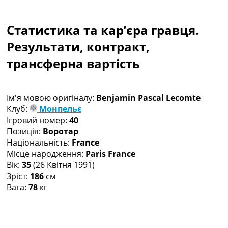
Колективний прогноз
Турніри
Статистика та кар’єра гравця.
Чемпіонат Світу
Україна. Прем’єр-Ліга
Результати, контракт,
Україна. Перша Ліга
трансферна вартість
Ліга Чемпіонів
Англія. Прем’єр-Ліга
Іспанія. Ла Ліга
Ім'я мовою оригіналу:
Benjamin Pascal Lecomte
Ще Турніри >>>
Клуб:
Монпельє
Таблиці
Ігровий номер:
40
Чемпіонат Світу. Турнирні таблиці
Позиція:
Воротар
Таблиця УПЛ
Національність:
France
Перша Ліга
Місце народження:
Paris France
Таблиця АПЛ
Вік:
35
(26 Квітня 1991)
Таблиця Ла Ліги
Зріст:
186
см
Таблиця Ліги Чемпіонів
Вага:
78
кг
Всі таблиці >>>
Рейтинги
Рейтинг країн УЄФА
Рейтинг клубів УЄФА