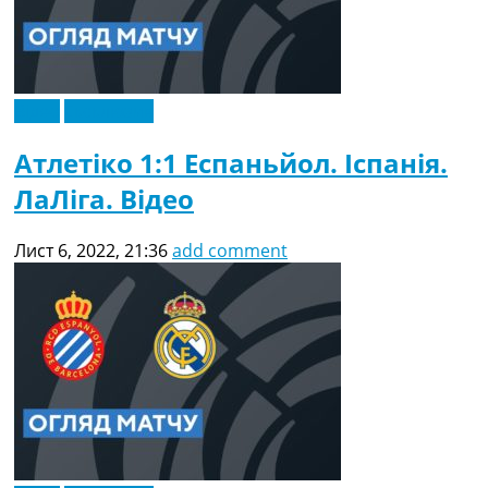
Відео
Ексклюзив
Атлетіко 1:1 Еспаньйол. Іспанія.
ЛаЛіга. Відео
Лист 6, 2022, 21:36
add comment