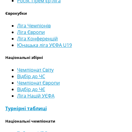
Росія. Прем'єр-ліга
Єврокубки
Ліга Чемпіонів
Ліга Європи
Ліга Конференцій
Юнацька ліга УЄФА U19
Національні збірні
Чемпіонат Світу
Відбір до ЧС
Чемпіонат Європи
Відбір до ЧЄ
Ліга Націй УЄФА
Турнірні таблиці
Національні чемпіонати