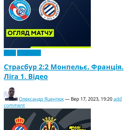
Відео
Ексклюзив
Страсбур 2:2 Монпельє. Франція.
Ліга 1. Відео
Олександр Яцентюк
—
Вер 17, 2023, 19:20
add
comment