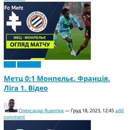
Відео
Ексклюзив
Метц 0:1 Монпельє. Франція.
Ліга 1. Відео
Олександр Яцентюк
—
Груд 18, 2023, 12:45
add
comment