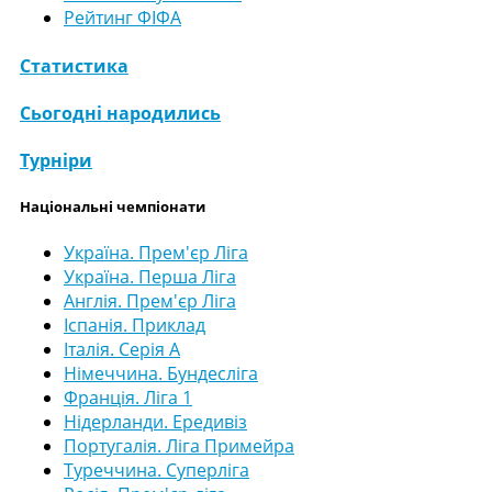
Рейтинг ФІФА
Статистика
Сьогодні народились
Турніри
Національні чемпіонати
Україна. Прем'єр Ліга
Україна. Перша Ліга
Англія. Прем'єр Ліга
Іспанія. Приклад
Італія. Серія А
Німеччина. Бундесліга
Франція. Ліга 1
Нідерланди. Ередивіз
Португалія. Ліга Примейра
Туреччина. Суперліга