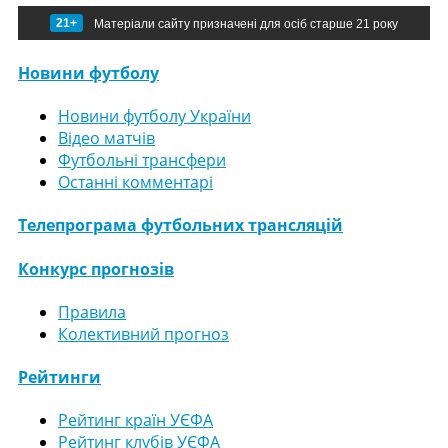
21+
Матеріали сайту призначені для осіб старше 21 року
Новини футболу
Новини футболу України
Відео матчів
Футбольні трансфери
Останні комментарі
Телепрограма футбольних трансляцій
Конкурс прогнозів
Правила
Колективний прогноз
Рейтинги
Рейтинг країн УЄФА
Рейтинг клубів УЄФА