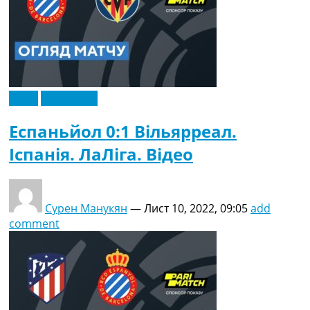
Відео
Ексклюзив
Еспаньйол 0:1 Вільярреал.
Іспанія. ЛаЛіга. Відео
Сурен Манукян
—
Лист 10, 2022, 09:05
add
comment