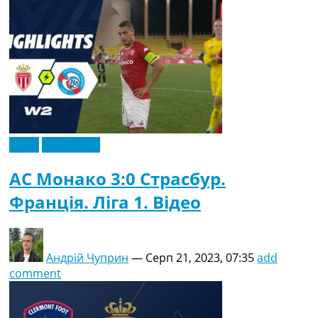
Відео
Ексклюзив
АС Монако 3:0 Страсбур.
Франція. Ліга 1. Відео
Андрій Чуприн
—
Серп 21, 2023, 07:35
add
comment