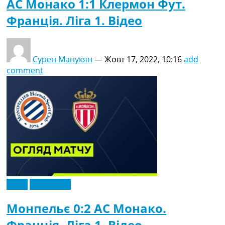
АС Монако 1:1 Клермон Фут.
Франція. Ліга 1. Відео
Сурен Манукян
—
Жовт 17, 2022, 10:16
add
comment
Відео
Ексклюзив
Монпельє 0:2 АС Монако.
Франція. Ліга 1. Відео