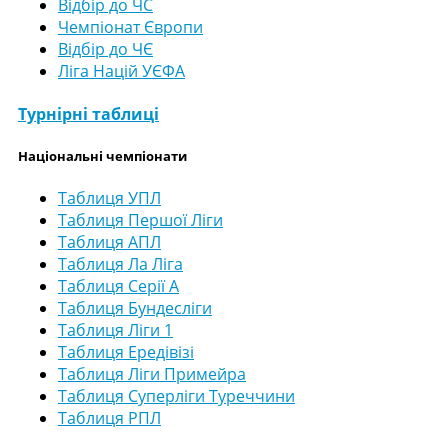
Відбір до ЧС
Чемпіонат Європи
Відбір до ЧЄ
Ліга Націй УЄФА
Турнірні таблиці
Національні чемпіонати
Таблиця УПЛ
Таблиця Першої Ліги
Таблиця АПЛ
Таблиця Ла Ліга
Таблиця Серії А
Таблиця Бундесліги
Таблиця Ліги 1
Таблиця Ередівізі
Таблиця Ліги Примейра
Таблиця Суперліги Туреччини
Таблиця РПЛ