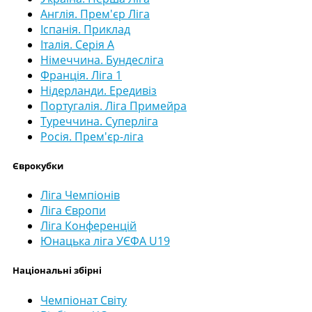
Англія. Прем'єр Ліга
Іспанія. Приклад
Італія. Серія А
Німеччина. Бундесліга
Франція. Ліга 1
Нідерланди. Ередивіз
Португалія. Ліга Примейра
Туреччина. Суперліга
Росія. Прем'єр-ліга
Єврокубки
Ліга Чемпіонів
Ліга Європи
Ліга Конференцій
Юнацька ліга УЄФА U19
Національні збірні
Чемпіонат Світу