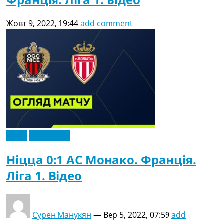
Жовт 9, 2022, 19:44
add comment
Відео
Ексклюзив
Ніцца 0:1 АС Монако. Франція.
Ліга 1. Відео
Сурен Манукян
—
Вер 5, 2022, 07:59
add