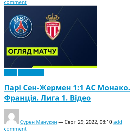
comment
Відео
Ексклюзив
Парі Сен-Жермен 1:1 АС Монако.
Франція. Лига 1. Відео
Сурен Манукян
—
Серп 29, 2022, 08:10
add
comment