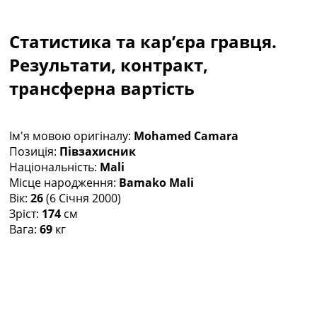
Колективний прогноз
Турніри
Статистика та кар’єра гравця.
Чемпіонат Світу
Україна. Прем’єр-Ліга
Результати, контракт,
Україна. Перша Ліга
трансферна вартість
Ліга Чемпіонів
Англія. Прем’єр-Ліга
Іспанія. Ла Ліга
Ім'я мовою оригіналу:
Mohamed Camara
Ще Турніри >>>
Позиція:
Півзахисник
Таблиці
Національність:
Mali
Чемпіонат Світу. Турнирні таблиці
Місце народження:
Bamako Mali
Таблиця УПЛ
Вік:
26
(6 Січня 2000)
Перша Ліга
Зріст:
174
см
Таблиця АПЛ
Вага:
69
кг
Таблиця Ла Ліги
Таблиця Ліги Чемпіонів
Всі таблиці >>>
Рейтинги
Рейтинг країн УЄФА
Рейтинг клубів УЄФА