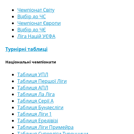
Чемпіонат Світу
Відбір до ЧС
Чемпіонат Європи
Відбір до ЧЄ
Ліга Націй УЄФА
Турнірні таблиці
Національні чемпіонати
Таблиця УПЛ
Таблиця Першої Ліги
Таблиця АПЛ
Таблиця Ла Ліга
Таблиця Серії А
Таблиця Бундесліги
Таблиця Ліги 1
Таблиця Ередівізі
Таблиця Ліги Примейра
Таблиця Суперліги Туреччини