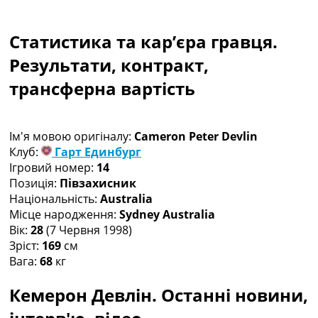
Колективний прогноз
Турніри
Статистика та кар’єра гравця.
Чемпіонат Світу
Україна. Прем’єр-Ліга
Результати, контракт,
Україна. Перша Ліга
трансферна вартість
Ліга Чемпіонів
Англія. Прем’єр-Ліга
Іспанія. Ла Ліга
Ім'я мовою оригіналу:
Cameron Peter Devlin
Ще Турніри >>>
Клуб:
Гарт Единбург
Таблиці
Ігровий номер:
14
Чемпіонат Світу. Турнирні таблиці
Позиція:
Півзахисник
Таблиця УПЛ
Національність:
Australia
Перша Ліга
Місце народження:
Sydney Australia
Таблиця АПЛ
Вік:
28
(7 Червня 1998)
Таблиця Ла Ліги
Зріст:
169
см
Таблиця Ліги Чемпіонів
Вага:
68
кг
Всі таблиці >>>
Рейтинги
Кемерон Девлін. Останні новини,
Рейтинг країн УЄФА
Рейтинг клубів УЄФА