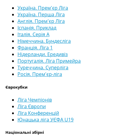
Україна. Прем'єр Ліга
Україна. Перша Ліга
Англія. Прем'єр Ліга
Іспанія. Приклад
Італія. Серія А
Німеччина. Бундесліга
Франція. Ліга 1
Нідерланди. Ередивіз
Португалія. Ліга Примейра
Туреччина. Суперліга
Росія. Прем'єр-ліга
Єврокубки
Ліга Чемпіонів
Ліга Європи
Ліга Конференцій
Юнацька ліга УЄФА U19
Національні збірні