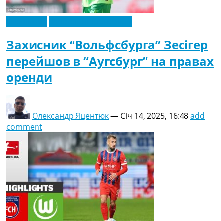
Ексклюзив
Футбольні трансфери
Захисник “Вольфсбурга” Зесігер
перейшов в “Аугсбург” на правах
оренди
Олександр Яцентюк
—
Січ 14, 2025, 16:48
add
comment