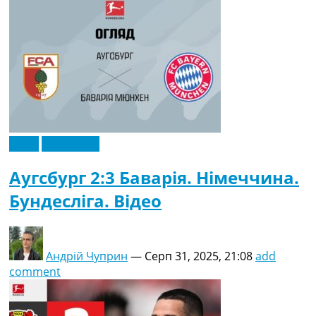
Відео
Ексклюзив
Аугсбург 2:3 Баварія. Німеччина.
Бундесліга. Відео
Андрій Чуприн
—
Серп 31, 2025, 21:08
add
comment