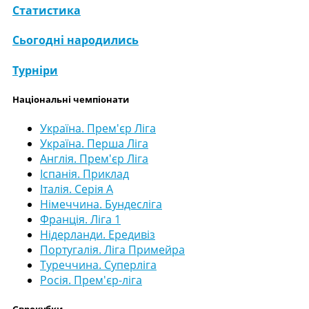
Статистика
Сьогодні народились
Турніри
Національні чемпіонати
Україна. Прем'єр Ліга
Україна. Перша Ліга
Англія. Прем'єр Ліга
Іспанія. Приклад
Італія. Серія А
Німеччина. Бундесліга
Франція. Ліга 1
Нідерланди. Ередивіз
Португалія. Ліга Примейра
Туреччина. Суперліга
Росія. Прем'єр-ліга