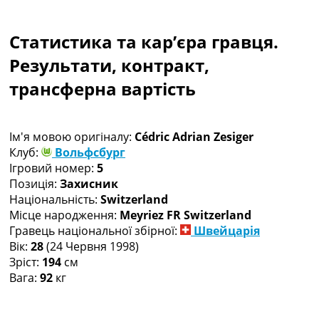
Колективний прогноз
Турніри
Статистика та кар’єра гравця.
Чемпіонат Світу
Україна. Прем’єр-Ліга
Результати, контракт,
Україна. Перша Ліга
трансферна вартість
Ліга Чемпіонів
Англія. Прем’єр-Ліга
Іспанія. Ла Ліга
Ім'я мовою оригіналу:
Cédric Adrian Zesiger
Ще Турніри >>>
Клуб:
Вольфсбург
Таблиці
Ігровий номер:
5
Чемпіонат Світу. Турнирні таблиці
Позиція:
Захисник
Таблиця УПЛ
Національність:
Switzerland
Перша Ліга
Місце народження:
Meyriez FR Switzerland
Таблиця АПЛ
Гравець національної збірної:
Швейцарія
Таблиця Ла Ліги
Вік:
28
(24 Червня 1998)
Таблиця Ліги Чемпіонів
Зріст:
194
см
Всі таблиці >>>
Вага:
92
кг
Рейтинги
Рейтинг країн УЄФА
Рейтинг клубів УЄФА