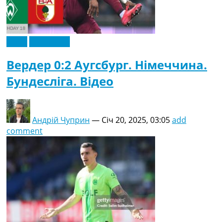
Відео
Ексклюзив
Вердер 0:2 Аугсбург. Німеччина.
Бундесліга. Відео
Андрій Чуприн
—
Січ 20, 2025, 03:05
add
comment