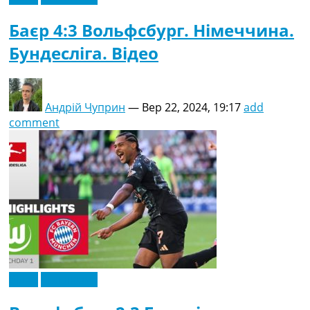
Баєр 4:3 Вольфсбург. Німеччина.
Бундесліга. Відео
Андрій Чуприн
—
Вер 22, 2024, 19:17
add
comment
Відео
Ексклюзив