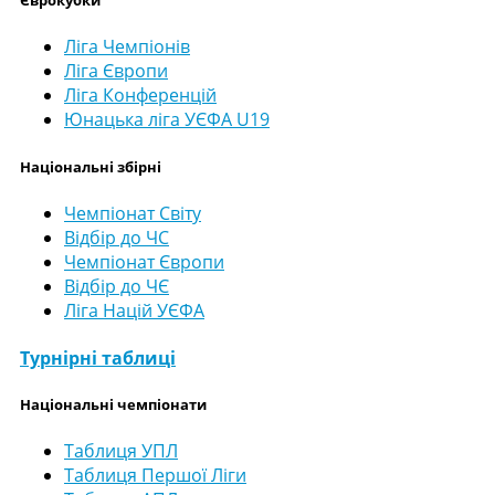
Єврокубки
Ліга Чемпіонів
Ліга Європи
Ліга Конференцій
Юнацька ліга УЄФА U19
Національні збірні
Чемпіонат Світу
Відбір до ЧС
Чемпіонат Європи
Відбір до ЧЄ
Ліга Націй УЄФА
Турнірні таблиці
Національні чемпіонати
Таблиця УПЛ
Таблиця Першої Ліги