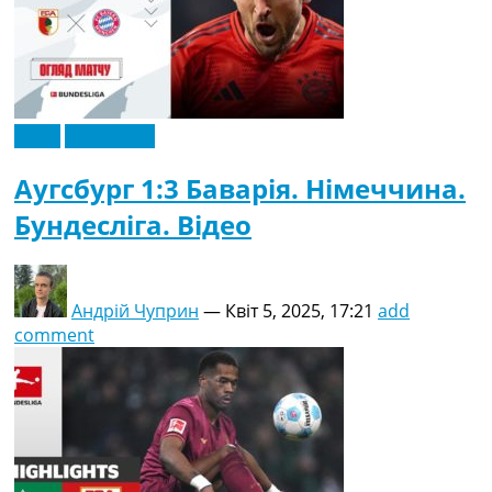
Відео
Ексклюзив
Аугсбург 1:3 Баварія. Німеччина.
Бундесліга. Відео
Андрій Чуприн
—
Квіт 5, 2025, 17:21
add
comment