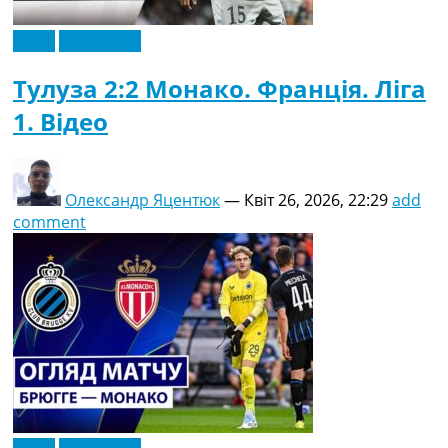
Відео
Ексклюзив
Тулуза 2:2 Монако. Франція. Ліга
1. Відео
Олександр Яцентюк
—
Квіт 26, 2026, 22:29
add
comment