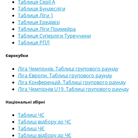
Таблиця Серії А
Таблиця Бундесліги
Таблиця Ліги 1
Таблиця Ередівізі
Таблиця Ліги Примейра
Таблиця Суперліги Туреччини
Таблиця РПЛ
Єврокубки
Ліга Чемпіонів. Таблиці групового раунду
Ліга Європи. Таблиці групового раунду
Ліга Конференцій. Таблиці групового раунду
Ліга Чемпіонів U19. Таблиці групового раунду
Національні збірні
Таблиці ЧС
Таблиці відбору до ЧС
Таблиці ЧЄ
Таблиці відбору до ЧЄ