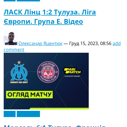
ЛАСК Лінц 1:2 Тулуза. Ліга
Європи. Група E. Відео
Олександр Яцентюк
—
Груд 15, 2023, 08:56
add
comment
Відео
Ексклюзив