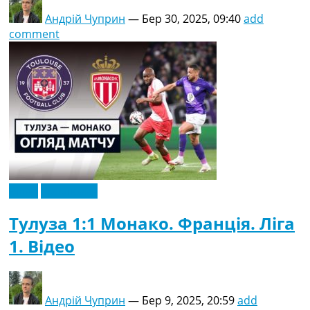
Андрій Чуприн
—
Бер 30, 2025, 09:40
add
comment
Відео
Ексклюзив
Тулуза 1:1 Монако. Франція. Ліга
1. Відео
Андрій Чуприн
—
Бер 9, 2025, 20:59
add