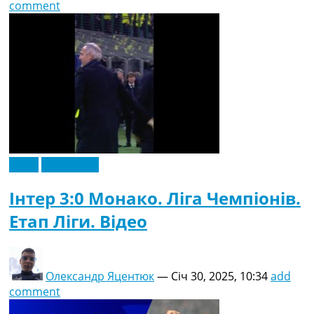
comment
Відео
Ексклюзив
Інтер 3:0 Монако. Ліга Чемпіонів.
Етап Ліги. Відео
Олександр Яцентюк
—
Січ 30, 2025, 10:34
add
comment