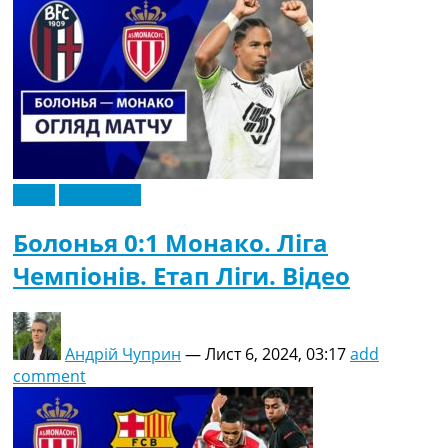
Відео
Ексклюзив
Болонья 0:1 Монако. Ліга
Чемпіонів. Етап Ліги. Відео
Андрій Чуприн
—
Лист 6, 2024, 03:17
add
comment