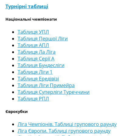
Турнірні таблиці
Національні чемпіонати
Таблиця УПЛ
Таблиця Першої Ліги
Таблиця АПЛ
Таблиця Ла Ліга
Таблиця Серії А
Таблиця Бундесліги
Таблиця Ліги 1
Таблиця Ередівізі
Таблиця Ліги Примейра
Таблиця Суперліги Туреччини
Таблиця РПЛ
Єврокубки
Ліга Чемпіонів. Таблиці групового раунду
Ліга Європи. Таблиці групового раунду