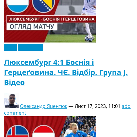
Відео
Ексклюзив
Люксембург 4:1 Боснія і
Герцеґовина. ЧЄ. Відбір. Група J.
Відео
Олександр Яцентюк
—
Лист 17, 2023, 11:01
add
comment