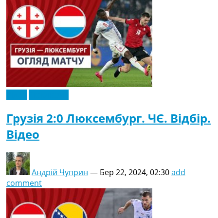
Відео
Ексклюзив
Грузія 2:0 Люксембург. ЧЄ. Відбір.
Відео
Андрій Чуприн
—
Бер 22, 2024, 02:30
add
comment