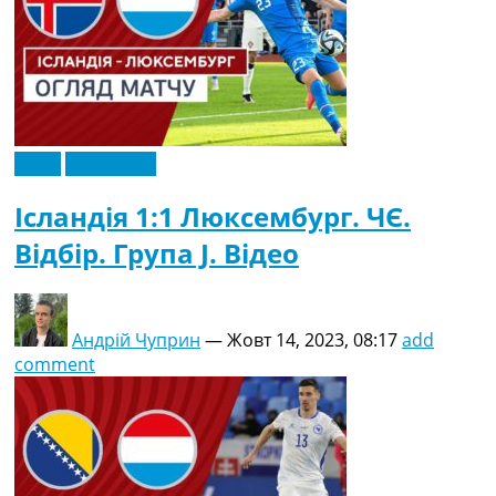
Відео
Ексклюзив
Ісландія 1:1 Люксембург. ЧЄ.
Відбір. Група J. Відео
Андрій Чуприн
—
Жовт 14, 2023, 08:17
add
comment