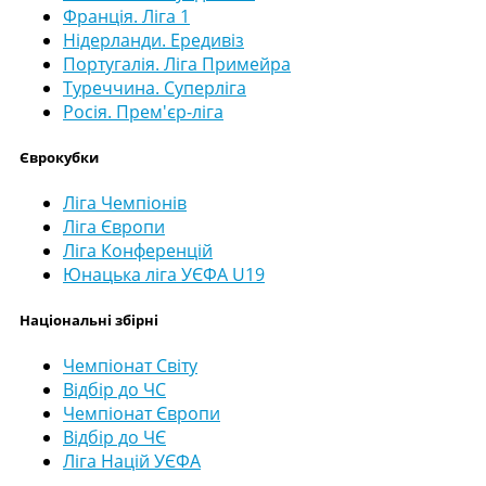
Франція. Ліга 1
Нідерланди. Ередивіз
Португалія. Ліга Примейра
Туреччина. Суперліга
Росія. Прем'єр-ліга
Єврокубки
Ліга Чемпіонів
Ліга Європи
Ліга Конференцій
Юнацька ліга УЄФА U19
Національні збірні
Чемпіонат Світу
Відбір до ЧС
Чемпіонат Європи
Відбір до ЧЄ
Ліга Націй УЄФА