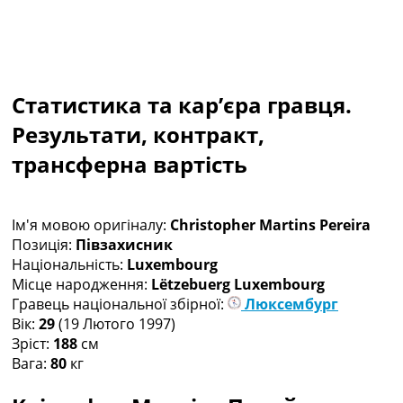
Рейтинг ФІФА
Телепрограма
RU
UA
Статистика та кар’єра гравця.
Categories
Результати, контракт,
трансферна вартість
Головна
Новини футболу
Відео
Новини футболу України
Ім'я мовою оригіналу:
Christopher Martins Pereira
Футбольні трансфери
Позиція:
Півзахисник
Останні коментарі
Національність:
Luxembourg
Конкурс прогнозів
Місце народження:
Lëtzebuerg Luxembourg
Логін
Гравець національної збірної:
Люксембург
Рейтінги
Вік:
29
(19 Лютого 1997)
Правила
Зріст:
188
см
Колективний прогноз
Вага:
80
кг
Турніри
Чемпіонат Світу