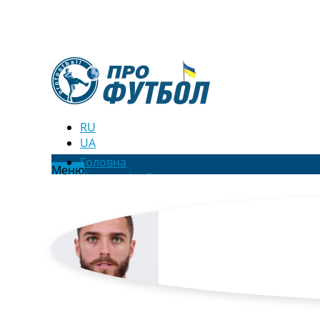
RU
UA
Головна
Меню
Новини футболу
Відео
Новини футболу України
Футбольні трансфери
Останні коментарі
Конкурс прогнозів
Логін
Рейтінги
Правила
Колективний прогноз