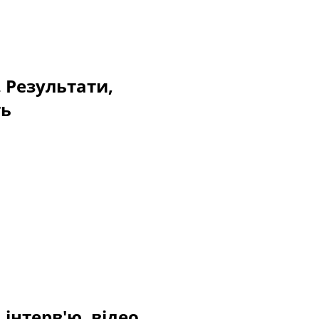
. Результати,
ть
 інтерв'ю, відео