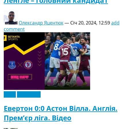
Ленгле – головний кандидат
Олександр Яцентюк
—
Січ 20, 2024, 12:59
add
comment
Відео
Ексклюзив
Евертон 0:0 Астон Вілла. Англія.
Прем’єр ліга. Відео