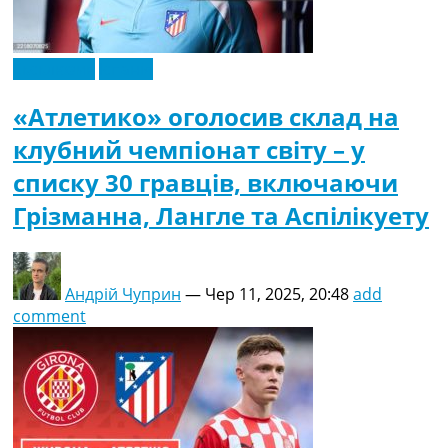
Ексклюзив
Іспанія
«Атлетико» оголосив склад на
клубний чемпіонат світу – у
списку 30 гравців, включаючи
Грізманна, Лангле та Аспілікуету
Андрій Чуприн
—
Чер 11, 2025, 20:48
add
comment