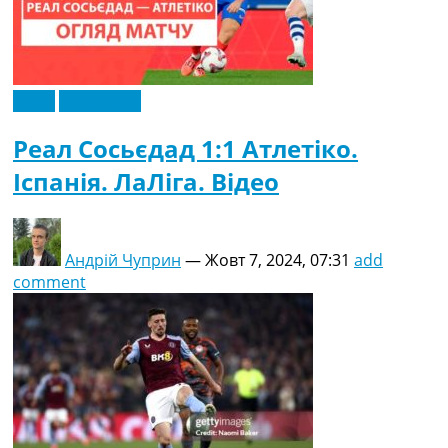
Відео
Ексклюзив
Реал Сосьєдад 1:1 Атлетіко.
Іспанія. ЛаЛіга. Відео
Андрій Чуприн
—
Жовт 7, 2024, 07:31
add
comment