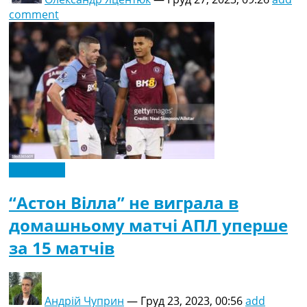
comment
Ексклюзив
“Астон Вілла” не виграла в
домашньому матчі АПЛ уперше
за 15 матчів
Андрій Чуприн
—
Груд 23, 2023, 00:56
add