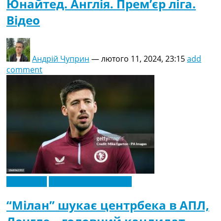
Юнайтед. Англія. Прем’єр ліга.
Відео
Андрій Чуприн
—
лютого 11, 2024, 23:15
add
comment
Ексклюзив
Футбольні трансфери
“Мілан” шукає центрбека в АПЛ,