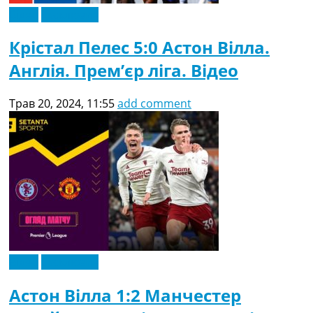
Відео
Ексклюзив
Крістал Пелес 5:0 Астон Вілла.
Англія. Прем’єр ліга. Відео
Трав 20, 2024, 11:55
add comment
Відео
Ексклюзив
Астон Вілла 1:2 Манчестер