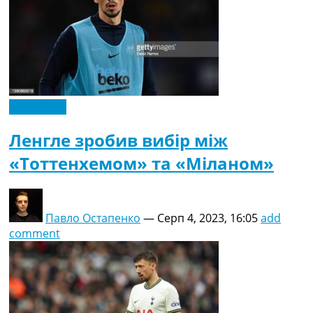
Ексклюзив
Ленгле зробив вибір між
«Тоттенхемом» та «Міланом»
Павло Остапенко
—
Серп 4, 2023, 16:05
add
comment