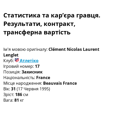
Колективний прогноз
Турніри
Статистика та кар’єра гравця.
Чемпіонат Світу
Україна. Прем’єр-Ліга
Результати, контракт,
Україна. Перша Ліга
трансферна вартість
Ліга Чемпіонів
Англія. Прем’єр-Ліга
Іспанія. Ла Ліга
Ім'я мовою оригіналу:
Clément Nicolas Laurent
Ще Турніри >>>
Lenglet
Таблиці
Клуб:
Атлетіко
Чемпіонат Світу. Турнирні таблиці
Ігровий номер:
17
Таблиця УПЛ
Позиція:
Захисник
Перша Ліга
Національність:
France
Таблиця АПЛ
Місце народження:
Beauvais France
Таблиця Ла Ліги
Вік:
31
(17 Червня 1995)
Таблиця Ліги Чемпіонів
Зріст:
186
см
Всі таблиці >>>
Вага:
81
кг
Рейтинги
Рейтинг країн УЄФА
Рейтинг клубів УЄФА