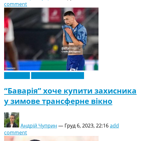
comment
Ексклюзив
Футбольні трансфери
“Баварія” хоче купити захисника
у зимове трансферне вікно
Андрій Чуприн
—
Груд 6, 2023, 22:16
add
comment