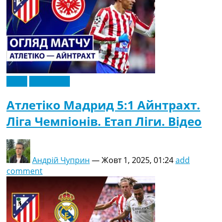
Відео
Ексклюзив
Атлетіко Мадрид 5:1 Айнтрахт.
Ліга Чемпіонів. Етап Ліги. Відео
Андрій Чуприн
—
Жовт 1, 2025, 01:24
add
comment