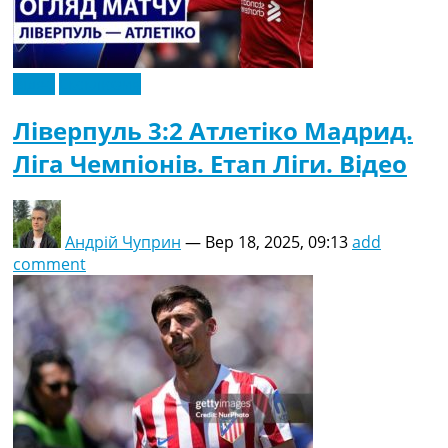
Відео
Ексклюзив
Ліверпуль 3:2 Атлетіко Мадрид.
Ліга Чемпіонів. Етап Ліги. Відео
Андрій Чуприн
—
Вер 18, 2025, 09:13
add
comment