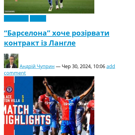
Ексклюзив
Іспанія
“Барселона” хоче розірвати
контракт із Лангле
Андрій Чуприн
—
Чер 30, 2024, 10:06
add
comment