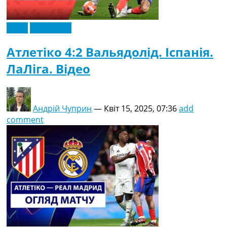
Відео
Ексклюзив
Атлетіко 4:2 Вальядолід. Іспанія.
ЛаЛіга. Відео
Андрій Чуприн
—
Квіт 15, 2025, 07:36
add
comment