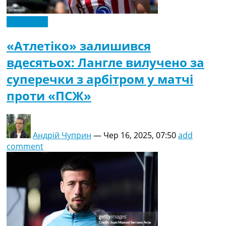
Ексклюзив
«Атлетіко» залишився
вдесятьох: Лангле вилучено за
суперечки з арбітром у матчі
проти «ПСЖ»
Андрій Чуприн
—
Чер 16, 2025, 07:50
add
comment