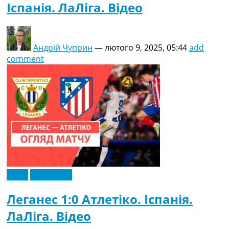
Іспанія. ЛаЛіга. Відео
Андрій Чуприн
—
лютого 9, 2025, 05:44
add
comment
Відео
Ексклюзив
Леганес 1:0 Атлетіко. Іспанія.
ЛаЛіга. Відео