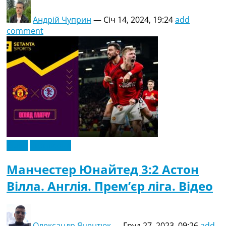
Андрій Чуприн
—
Січ 14, 2024, 19:24
add
comment
Відео
Ексклюзив
Манчестер Юнайтед 3:2 Астон
Вілла. Англія. Прем’єр ліга. Відео
Олександр Яцентюк
—
Груд 27, 2023, 09:26
add