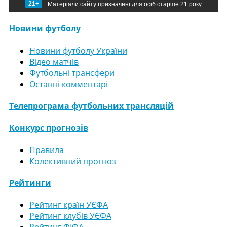
21+
Матеріали сайту призначені для осіб старше 21 року
Новини футболу
Новини футболу України
Відео матчів
Футбольні трансфери
Останні комментарі
Телепрограма футбольних трансляцій
Конкурс прогнозів
Правила
Колективний прогноз
Рейтинги
Рейтинг країн УЄФА
Рейтинг клубів УЄФА