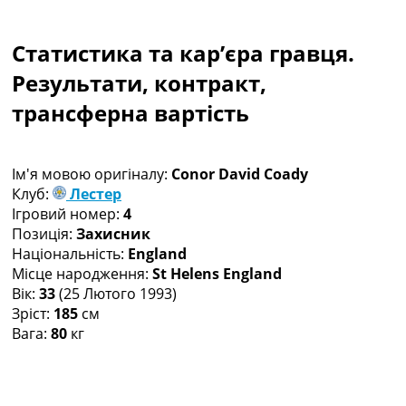
Колективний прогноз
Турніри
Статистика та кар’єра гравця.
Чемпіонат Світу
Україна. Прем’єр-Ліга
Результати, контракт,
Україна. Перша Ліга
трансферна вартість
Ліга Чемпіонів
Англія. Прем’єр-Ліга
Іспанія. Ла Ліга
Ім'я мовою оригіналу:
Conor David Coady
Ще Турніри >>>
Клуб:
Лестер
Таблиці
Ігровий номер:
4
Чемпіонат Світу. Турнирні таблиці
Позиція:
Захисник
Таблиця УПЛ
Національність:
England
Перша Ліга
Місце народження:
St Helens England
Таблиця АПЛ
Вік:
33
(25 Лютого 1993)
Таблиця Ла Ліги
Зріст:
185
см
Таблиця Ліги Чемпіонів
Вага:
80
кг
Всі таблиці >>>
Рейтинги
Рейтинг країн УЄФА
Рейтинг клубів УЄФА