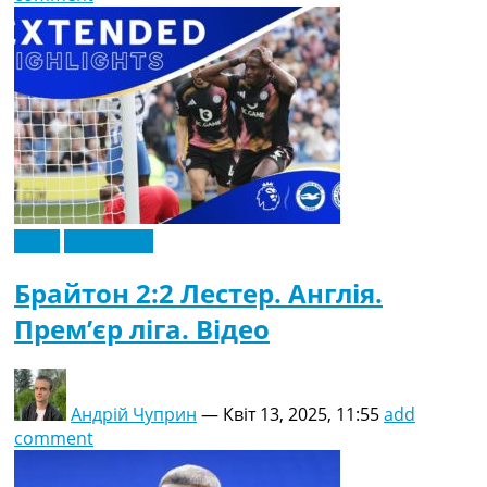
Відео
Ексклюзив
Брайтон 2:2 Лестер. Англія.
Прем’єр ліга. Відео
Андрій Чуприн
—
Квіт 13, 2025, 11:55
add
comment