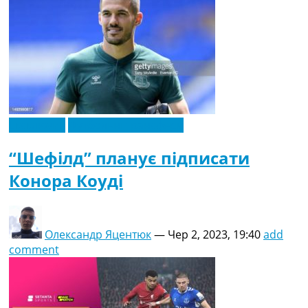
Ексклюзив
Футбольні трансфери
“Шефілд” планує підписати
Конора Коуді
Олександр Яцентюк
—
Чер 2, 2023, 19:40
add
comment