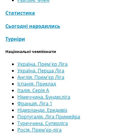
Рейтинг ФІФА
Статистика
Сьогодні народились
Турніри
Національні чемпіонати
Україна. Прем'єр Ліга
Україна. Перша Ліга
Англія. Прем'єр Ліга
Іспанія. Приклад
Італія. Серія А
Німеччина. Бундесліга
Франція. Ліга 1
Нідерланди. Ередивіз
Португалія. Ліга Примейра
Туреччина. Суперліга
Росія. Прем'єр-ліга