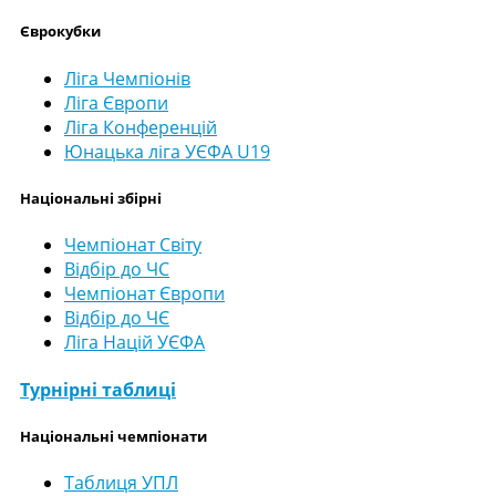
Єврокубки
Ліга Чемпіонів
Ліга Європи
Ліга Конференцій
Юнацька ліга УЄФА U19
Національні збірні
Чемпіонат Світу
Відбір до ЧС
Чемпіонат Європи
Відбір до ЧЄ
Ліга Націй УЄФА
Турнірні таблиці
Національні чемпіонати
Таблиця УПЛ