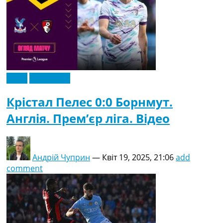
Відео
Ексклюзив
Крістал Пелес 0:0 Борнмут.
Англія. Прем’єр ліга. Відео
Андрій Чуприн
—
Квіт 19, 2025, 21:06
add
comment