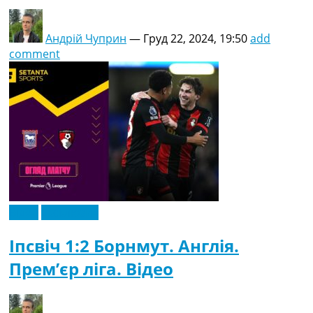
Андрій Чуприн
—
Груд 22, 2024, 19:50
add
comment
Відео
Ексклюзив
Іпсвіч 1:2 Борнмут. Англія.
Прем’єр ліга. Відео