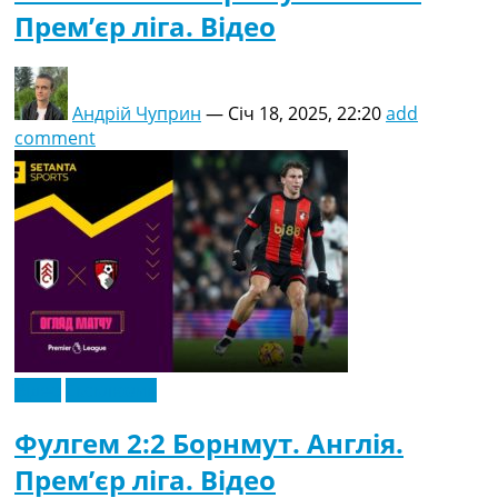
Прем’єр ліга. Відео
Андрій Чуприн
—
Січ 18, 2025, 22:20
add
comment
Відео
Ексклюзив
Фулгем 2:2 Борнмут. Англія.
Прем’єр ліга. Відео