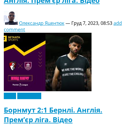
Англія. Прем’єр ліга. Відео
Олександр Яцентюк
—
Груд 7, 2023, 08:53
add
comment
Відео
Ексклюзив
Борнмут 2:1 Бернлі. Англія.
Прем’єр ліга. Відео