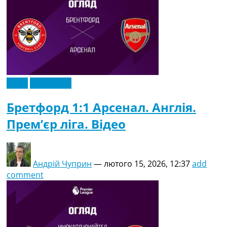
Відео
Ексклюзив
Бретфорд 1:1 Арсенал. Англія.
Прем’єр ліга. Відео
Андрій Чуприн
—
лютого 15, 2026, 12:37
add
comment