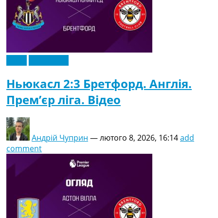
Відео
Ексклюзив
Ньюкасл 2:3 Бретфорд. Англія.
Прем’єр ліга. Відео
Андрій Чуприн
—
лютого 8, 2026, 16:14
add
comment