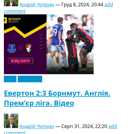
Андрій Чуприн
—
Груд 8, 2024, 20:44
add
comment
Відео
Ексклюзив
Евертон 2:3 Борнмут. Англія.
Прем’єр ліга. Відео
Андрій Чуприн
—
Серп 31, 2024, 22:20
add
comment