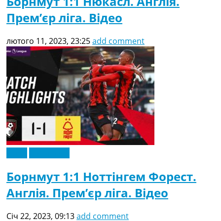
Борнмут 1:1 Нюкасл. Англія.
Прем’єр ліга. Відео
лютого 11, 2023, 23:25
add comment
Відео
Ексклюзив
Борнмут 1:1 Ноттінгем Форест.
Англія. Прем’єр ліга. Відео
Січ 22, 2023, 09:13
add comment