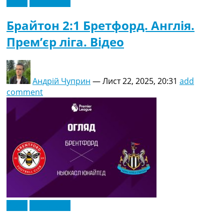
Відео
Ексклюзив
Брайтон 2:1 Бретфорд. Англія.
Прем’єр ліга. Відео
Андрій Чуприн
—
Лист 22, 2025, 20:31
add
comment
Відео
Ексклюзив