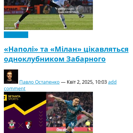
Ексклюзив
«Наполі» та «Мілан» цікавляться
одноклубником Забарного
Павло Остапенко
—
Квіт 2, 2025, 10:03
add
comment