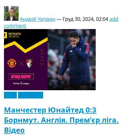
Андрій Чуприн
—
Груд 30, 2024, 02:04
add
comment
Відео
Ексклюзив
Манчестер Юнайтед 0:3
Борнмут. Англія. Прем’єр ліга.
Відео