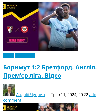
Відео
Ексклюзив
Борнмут 1:2 Бретфорд. Англія.
Прем’єр ліга. Відео
Андрій Чуприн
—
Трав 11, 2024, 20:22
add
comment