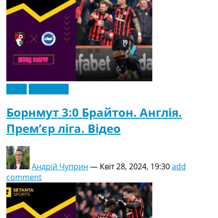
Відео
Ексклюзив
Борнмут 3:0 Брайтон. Англія.
Прем’єр ліга. Відео
Андрій Чуприн
—
Квіт 28, 2024, 19:30
add
comment