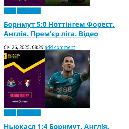
Відео
Ексклюзив
Борнмут 5:0 Ноттінгем Форест.
Англія. Прем’єр ліга. Відео
Січ 26, 2025, 08:29
add comment
Відео
Ексклюзив
Ньюкасл 1:4 Борнмут. Англія.