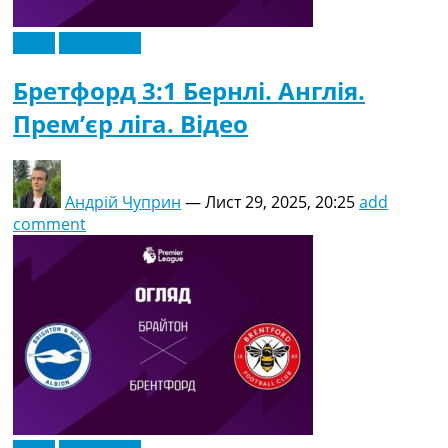
Відео
Ексклюзив
Бретфорд 3:1 Бернлі. Англія.
Прем’єр ліга. Відео
Андрій Чуприн
—
Лист 29, 2025, 20:25
add
comment