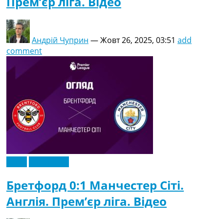
Прем’єр ліга. Відео
Андрій Чуприн
—
Жовт 26, 2025, 03:51
add
comment
Відео
Ексклюзив
Бретфорд 0:1 Манчестер Сіті.
Англія. Прем’єр ліга. Відео