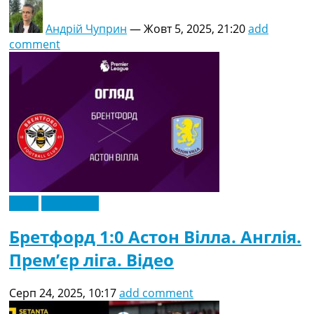
Андрій Чуприн
—
Жовт 5, 2025, 21:20
add
comment
Відео
Ексклюзив
Бретфорд 1:0 Астон Вілла. Англія.
Прем’єр ліга. Відео
Серп 24, 2025, 10:17
add comment