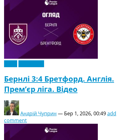
Відео
Ексклюзив
Бернлі 3:4 Бретфорд. Англія.
Прем’єр ліга. Відео
Андрій Чуприн
—
Бер 1, 2026, 00:49
add
comment