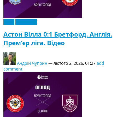
Відео
Ексклюзив
Астон Вілла 0:1 Бретфорд. Англія.
Прем’єр ліга. Відео
Андрій Чуприн
—
лютого 2, 2026, 01:27
add
comment