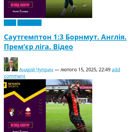
Відео
Ексклюзив
Саутгемптон 1:3 Борнмут. Англія.
Прем’єр ліга. Відео
Андрій Чуприн
—
лютого 15, 2025, 22:49
add
comment