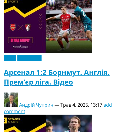
Відео
Ексклюзив
Арсенал 1:2 Борнмут. Англія.
Прем’єр ліга. Відео
Андрій Чуприн
—
Трав 4, 2025, 13:17
add
comment