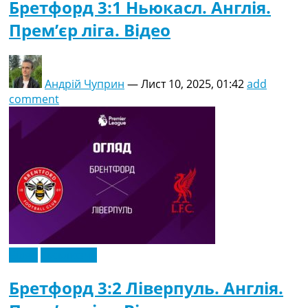
Бретфорд 3:1 Ньюкасл. Англія.
Прем’єр ліга. Відео
Андрій Чуприн
—
Лист 10, 2025, 01:42
add
comment
Відео
Ексклюзив
Бретфорд 3:2 Ліверпуль. Англія.