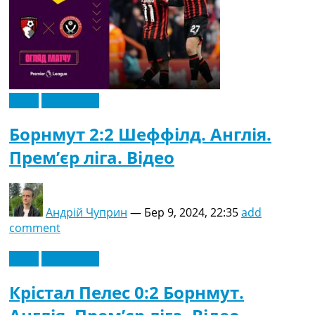
Відео
Ексклюзив
Борнмут 2:2 Шеффілд. Англія.
Прем’єр ліга. Відео
Андрій Чуприн
—
Бер 9, 2024, 22:35
add
comment
Відео
Ексклюзив
Крістал Пелес 0:2 Борнмут.