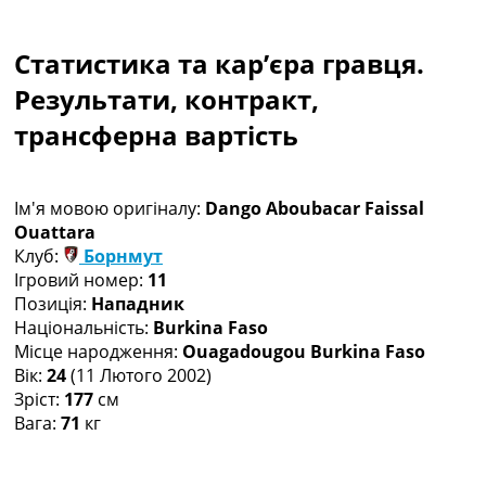
Колективний прогноз
Турніри
Статистика та кар’єра гравця.
Чемпіонат Світу
Україна. Прем’єр-Ліга
Результати, контракт,
Україна. Перша Ліга
трансферна вартість
Ліга Чемпіонів
Англія. Прем’єр-Ліга
Іспанія. Ла Ліга
Ім'я мовою оригіналу:
Dango Aboubacar Faissal
Ще Турніри >>>
Ouattara
Таблиці
Клуб:
Борнмут
Чемпіонат Світу. Турнирні таблиці
Ігровий номер:
11
Таблиця УПЛ
Позиція:
Нападник
Перша Ліга
Національність:
Burkina Faso
Таблиця АПЛ
Місце народження:
Ouagadougou Burkina Faso
Таблиця Ла Ліги
Вік:
24
(11 Лютого 2002)
Таблиця Ліги Чемпіонів
Зріст:
177
см
Всі таблиці >>>
Вага:
71
кг
Рейтинги
Рейтинг країн УЄФА
Рейтинг клубів УЄФА