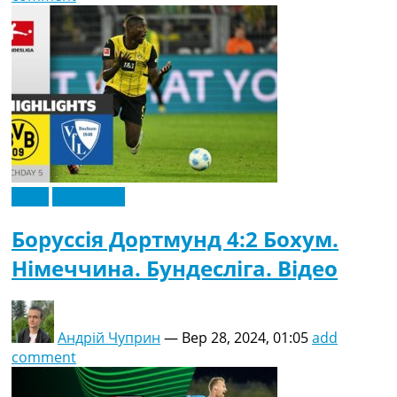
Відео
Ексклюзив
Боруссія Дортмунд 4:2 Бохум.
Німеччина. Бундесліга. Відео
Андрій Чуприн
—
Вер 28, 2024, 01:05
add
comment