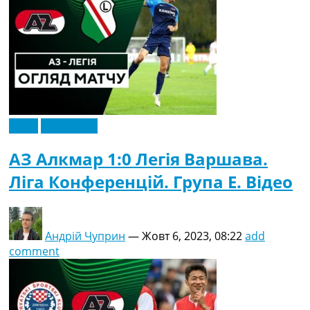
Відео
Ексклюзив
АЗ Алкмар 1:0 Легія Варшава.
Ліга Конференцій. Група E. Відео
Андрій Чуприн
—
Жовт 6, 2023, 08:22
add
comment