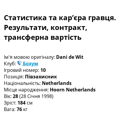
Колективний прогноз
Турніри
Статистика та кар’єра гравця.
Чемпіонат Світу
Україна. Прем’єр-Ліга
Результати, контракт,
Україна. Перша Ліга
трансферна вартість
Ліга Чемпіонів
Англія. Прем’єр-Ліга
Іспанія. Ла Ліга
Ім'я мовою оригіналу:
Dani de Wit
Ще Турніри >>>
Клуб:
Бохум
Таблиці
Ігровий номер:
10
Чемпіонат Світу. Турнирні таблиці
Позиція:
Півзахисник
Таблиця УПЛ
Національність:
Netherlands
Перша Ліга
Місце народження:
Hoorn Netherlands
Таблиця АПЛ
Вік:
28
(28 Січня 1998)
Таблиця Ла Ліги
Зріст:
184
см
Таблиця Ліги Чемпіонів
Вага:
76
кг
Всі таблиці >>>
Рейтинги
Рейтинг країн УЄФА
Рейтинг клубів УЄФА