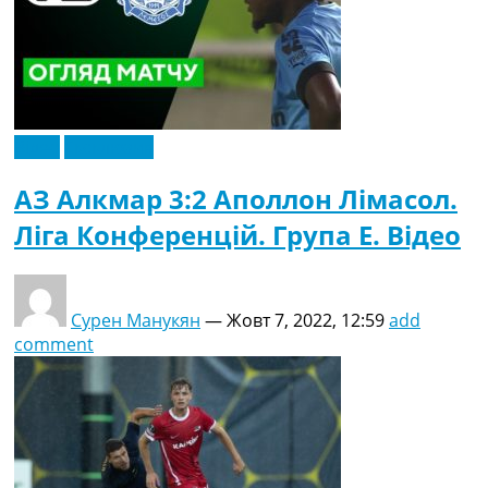
Відео
Ексклюзив
АЗ Алкмар 3:2 Аполлон Лімасол.
Ліга Конференцій. Група E. Відео
Сурен Манукян
—
Жовт 7, 2022, 12:59
add
comment