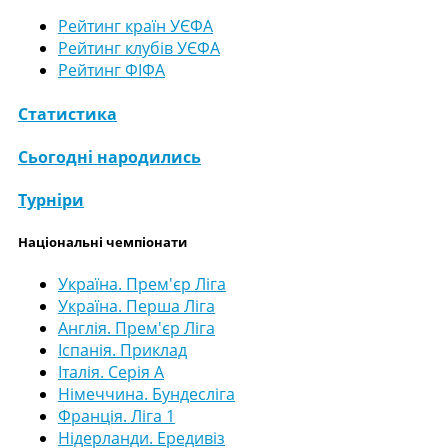
Рейтинг країн УЄФА
Рейтинг клубів УЄФА
Рейтинг ФІФА
Статистика
Сьогодні народились
Турніри
Національні чемпіонати
Україна. Прем'єр Ліга
Україна. Перша Ліга
Англія. Прем'єр Ліга
Іспанія. Приклад
Італія. Серія А
Німеччина. Бундесліга
Франція. Ліга 1
Нідерланди. Ередивіз