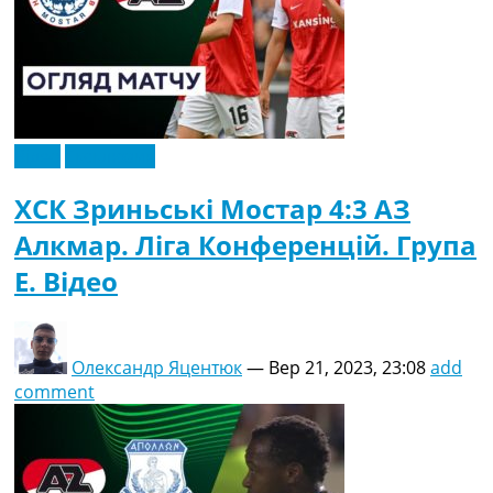
Відео
Ексклюзив
ХСК Зриньські Мостар 4:3 АЗ
Алкмар. Ліга Конференцій. Група
E. Відео
Олександр Яцентюк
—
Вер 21, 2023, 23:08
add
comment