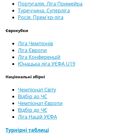
Португалія. Ліга Примейра
Туреччина. Суперліга
Росія. Прем'єр-ліга
Єврокубки
Ліга Чемпіонів
Ліга Європи
Ліга Конференцій
Юнацька ліга УЄФА U19
Національні збірні
Чемпіонат Світу
Відбір до ЧС
Чемпіонат Європи
Відбір до ЧЄ
Ліга Націй УЄФА
Турнірні таблиці