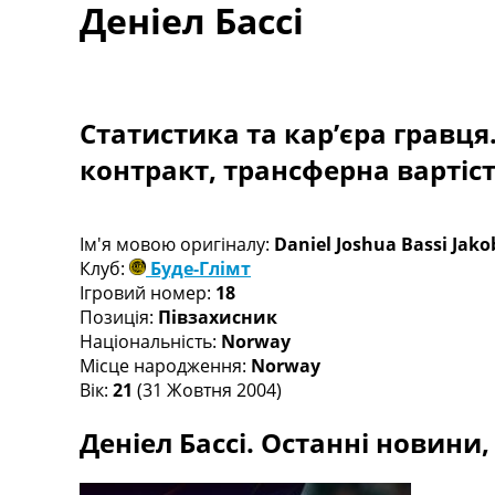
Деніел Бассі
Турніри
Чемпіонат Світу
Україна. Прем’єр-Ліга
Україна. Перша Ліга
Ліга Чемпіонів
Статистика та кар’єра гравця
Англія. Прем’єр-Ліга
контракт, трансферна вартіс
Іспанія. Ла Ліга
Ще Турніри >>>
Таблиці
Чемпіонат Світу. Турнирні таблиці
Ім'я мовою оригіналу:
Daniel Joshua Bassi Jak
Таблиця УПЛ
Клуб:
Буде-Глімт
Перша Ліга
Ігровий номер:
18
Таблиця АПЛ
Позиція:
Півзахисник
Таблиця Ла Ліги
Національність:
Norway
Таблиця Ліги Чемпіонів
Місце народження:
Norway
Всі таблиці >>>
Вік:
21
(31 Жовтня 2004)
Рейтинги
Деніел Бассі. Останні новини, 
Рейтинг країн УЄФА
Рейтинг клубів УЄФА
Рейтинг ФІФА