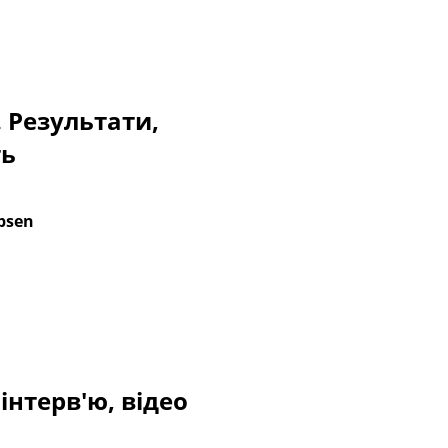
. Результати,
ть
obsen
інтерв'ю, відео