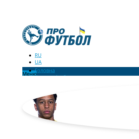
RU
UA
Головна
Меню
Новини футболу
Відео
Новини футболу України
Футбольні трансфери
Останні коментарі
Конкурс прогнозів
Логін
Рейтінги
Правила
Колективний прогноз