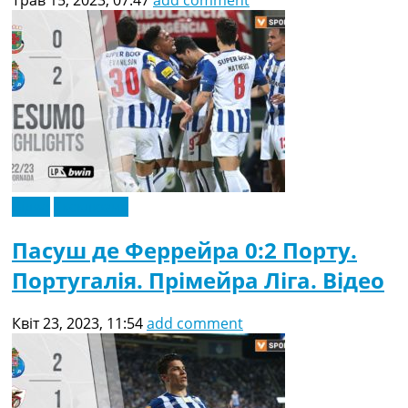
Трав 15, 2023, 07:47
add comment
Відео
Ексклюзив
Пасуш де Феррейра 0:2 Порту.
Португалія. Прімейра Ліга. Відео
Квіт 23, 2023, 11:54
add comment