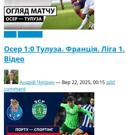
Відео
Ексклюзив
Осер 1:0 Тулуза. Франція. Ліга 1.
Відео
Андрій Чуприн
—
Вер 22, 2025, 00:15
add
comment