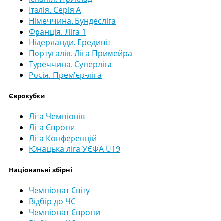
Італія. Серія А
Німеччина. Бундесліга
Франція. Ліга 1
Нідерланди. Ередивіз
Португалія. Ліга Примейра
Туреччина. Суперліга
Росія. Прем'єр-ліга
Єврокубки
Ліга Чемпіонів
Ліга Європи
Ліга Конференцій
Юнацька ліга УЄФА U19
Національні збірні
Чемпіонат Світу
Відбір до ЧС
Чемпіонат Європи