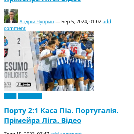
Андрій Чуприн
—
Бер 5, 2024, 01:02
add
comment
Відео
Ексклюзив
Порту 2:1 Каса Піа. Португалія.
Прімейра Ліга. Відео