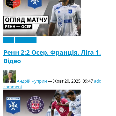
Відео
Ексклюзив
Ренн 2:2 Осер. Франція. Ліга 1.
Відео
Андрій Чуприн
—
Жовт 20, 2025, 09:47
add
comment