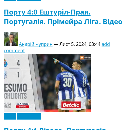
Порту 4:0 Ештуріл-Прая.
Португалія. Прімейра Ліга. Відео
Андрій Чуприн
—
Лист 5, 2024, 03:44
add
comment
Відео
Ексклюзив