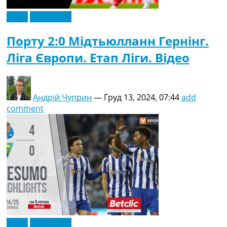
Відео
Ексклюзив
Порту 2:0 Мідтьюлланн Гернінг.
Ліга Європи. Етап Ліги. Відео
Андрій Чуприн
—
Груд 13, 2024, 07:44
add
comment
Відео
Ексклюзив