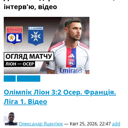
Рейтинг ФІФА
інтерв'ю, відео
Телепрограма
RU
UA
Categories
Головна
Новини футболу
Відео
Новини футболу України
Футбольні трансфери
Відео
Ексклюзив
Останні коментарі
Конкурс прогнозів
Олімпік Ліон 3:2 Осер. Франція.
Логін
Ліга 1. Відео
Рейтінги
Правила
Колективний прогноз
Турніри
Олександр Яцентюк
—
Квіт 25, 2026, 22:47
add
Чемпіонат Світу