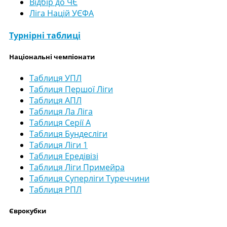
Відбір до ЧЄ
Ліга Націй УЄФА
Турнірні таблиці
Національні чемпіонати
Таблиця УПЛ
Таблиця Першої Ліги
Таблиця АПЛ
Таблиця Ла Ліга
Таблиця Серії А
Таблиця Бундесліги
Таблиця Ліги 1
Таблиця Ередівізі
Таблиця Ліги Примейра
Таблиця Суперліги Туреччини
Таблиця РПЛ
Єврокубки