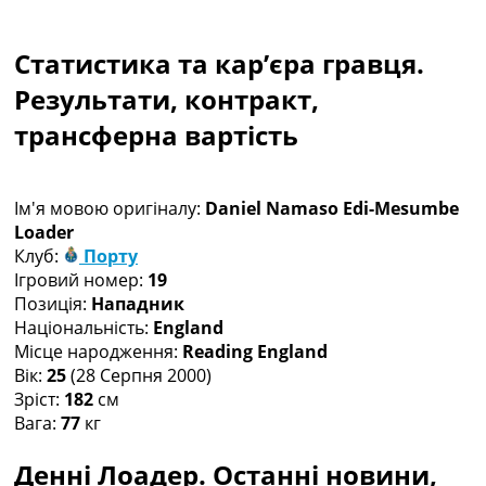
Колективний прогноз
Турніри
Статистика та кар’єра гравця.
Чемпіонат Світу
Україна. Прем’єр-Ліга
Результати, контракт,
Україна. Перша Ліга
трансферна вартість
Ліга Чемпіонів
Англія. Прем’єр-Ліга
Іспанія. Ла Ліга
Ім'я мовою оригіналу:
Daniel Namaso Edi-Mesumbe
Ще Турніри >>>
Loader
Таблиці
Клуб:
Порту
Чемпіонат Світу. Турнирні таблиці
Ігровий номер:
19
Таблиця УПЛ
Позиція:
Нападник
Перша Ліга
Національність:
England
Таблиця АПЛ
Місце народження:
Reading England
Таблиця Ла Ліги
Вік:
25
(28 Серпня 2000)
Таблиця Ліги Чемпіонів
Зріст:
182
см
Всі таблиці >>>
Вага:
77
кг
Рейтинги
Рейтинг країн УЄФА
Денні Лоадер. Останні новини,
Рейтинг клубів УЄФА