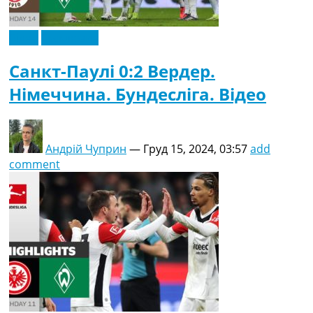
Відео
Ексклюзив
Санкт-Паулі 0:2 Вердер.
Німеччина. Бундесліга. Відео
Андрій Чуприн
—
Груд 15, 2024, 03:57
add
comment