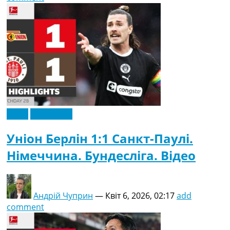
Відео
Ексклюзив
Уніон Берлін 1:1 Санкт-Паулі.
Німеччина. Бундесліга. Відео
Андрій Чуприн
—
Квіт 6, 2026, 02:17
add
comment