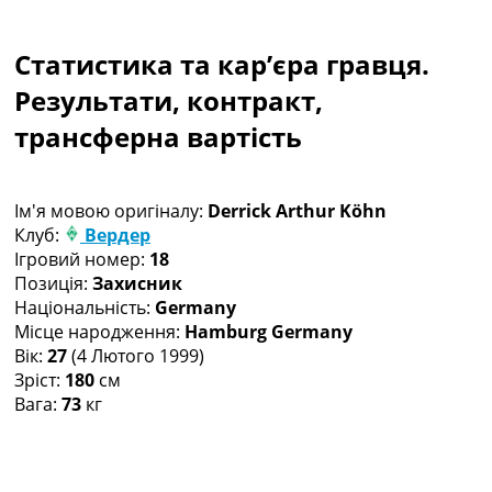
Колективний прогноз
Турніри
Статистика та кар’єра гравця.
Чемпіонат Світу
Україна. Прем’єр-Ліга
Результати, контракт,
Україна. Перша Ліга
трансферна вартість
Ліга Чемпіонів
Англія. Прем’єр-Ліга
Іспанія. Ла Ліга
Ім'я мовою оригіналу:
Derrick Arthur Köhn
Ще Турніри >>>
Клуб:
Вердер
Таблиці
Ігровий номер:
18
Чемпіонат Світу. Турнирні таблиці
Позиція:
Захисник
Таблиця УПЛ
Національність:
Germany
Перша Ліга
Місце народження:
Hamburg Germany
Таблиця АПЛ
Вік:
27
(4 Лютого 1999)
Таблиця Ла Ліги
Зріст:
180
см
Таблиця Ліги Чемпіонів
Вага:
73
кг
Всі таблиці >>>
Рейтинги
Рейтинг країн УЄФА
Рейтинг клубів УЄФА