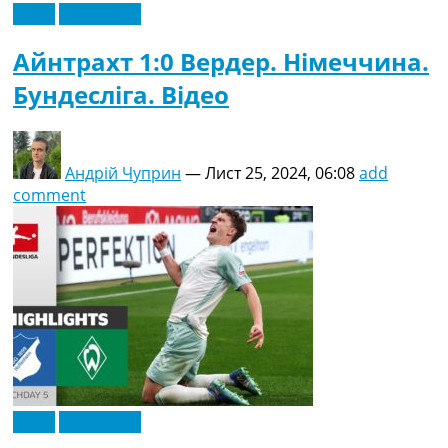
Відео
Ексклюзив
Айнтрахт 1:0 Вердер. Німеччина.
Бундесліга. Відео
Андрій Чуприн
—
Лист 25, 2024, 06:08
add
comment
Відео
Ексклюзив