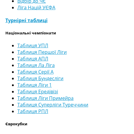
Відбір до ЧЄ
Ліга Націй УЄФА
Турнірні таблиці
Національні чемпіонати
Таблиця УПЛ
Таблиця Першої Ліги
Таблиця АПЛ
Таблиця Ла Ліга
Таблиця Серії А
Таблиця Бундесліги
Таблиця Ліги 1
Таблиця Ередівізі
Таблиця Ліги Примейра
Таблиця Суперліги Туреччини
Таблиця РПЛ
Єврокубки