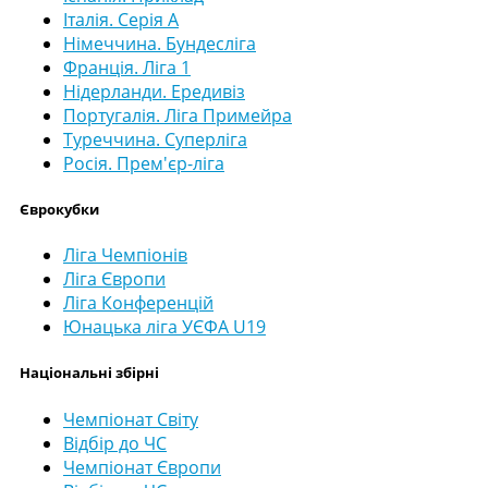
Італія. Серія А
Німеччина. Бундесліга
Франція. Ліга 1
Нідерланди. Ередивіз
Португалія. Ліга Примейра
Туреччина. Суперліга
Росія. Прем'єр-ліга
Єврокубки
Ліга Чемпіонів
Ліга Європи
Ліга Конференцій
Юнацька ліга УЄФА U19
Національні збірні
Чемпіонат Світу
Відбір до ЧС
Чемпіонат Європи